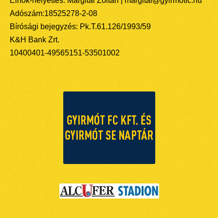
Elnök-helyettes: Margitai Zoltán | margitai@gyirmotfc.hu
Adószám:18525278-2-08
Bírósági bejegyzés: Pk.T.61.126/1993/59
K&H Bank Zrt.
10400401-49565151-53501002