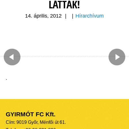
LÁTTÁK!
14. április, 2012
|
|
Hírarchívum
.
GYIRMÓT FC Kft.
Cím: 9019 Győr, Ménfői út 61.