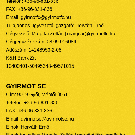
Telefon: +36-96-831-836
FAX: +36-96-831-836
Email: gyirmotfc@gyirmotfc.hu
Tulajdonos-ügyvezető igazgató: Horváth Ernő
Cégvezető: Margitai Zoltán | margitai@gyirmotfc.hu
Cégjegyzék szám: 08 09 016084
Adószám: 14248953-2-08
K&H Bank Zrt.
10400401-50495348-49571015
GYIRMÓT SE
Cím: 9019 Győr, Ménfői út 61.
Telefon: +36-96-831-836
FAX: +36-96-831-836
Email: gyirmotse@gyirmotse.hu
Elnök: Horváth Ernő