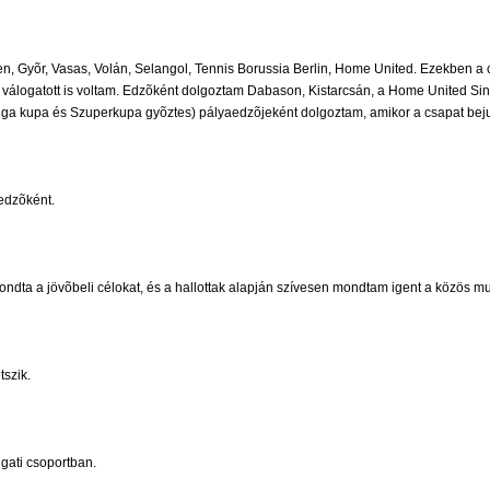
n, Gyõr, Vasas, Volán, Selangol, Tennis Borussia Berlin, Home United. Ezekben a 
sal válogatott is voltam. Edzõként dolgoztam Dabason, Kistarcsán, a Home United S
ga kupa és Szuperkupa gyõztes) pályaedzõjeként dolgoztam, amikor a csapat beju
edzõként.
ondta a jövõbeli célokat, és a hallottak alapján szívesen mondtam igent a közös m
szik.
gati csoportban.