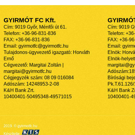
GYIRMÓT FC Kft.
GYIRMÓ
Cím: 9019 Győr, Ménfői út 61.
Cím: 9019 Gy
Telefon: +36-96-831-836
Telefon: +36
FAX: +36-96-831-836
FAX: +36-96
Email: gyirmotfc@gyirmotfc.hu
Email: gyir
Tulajdonos-ügyvezető igazgató: Horváth
Elnök: Horvá
Ernő
Elnök-helyett
Cégvezető: Margitai Zoltán |
margitai@gyi
margitai@gyirmotfc.hu
Adószám:18
Cégjegyzék szám: 08 09 016084
Bírósági bej
Adószám: 14248953-2-08
Pk.T.61.126
K&H Bank Zrt.
K&H Bank Zr
10400401-50495348-49571015
10400401-4
2019. © gyirmotfc.hu
Készítette: