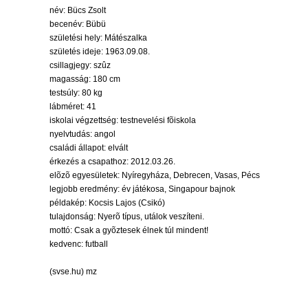
név: Bücs Zsolt
becenév: Bübü
születési hely: Mátészalka
születés ideje: 1963.09.08.
csillagjegy: szûz
magasság: 180 cm
testsúly: 80 kg
lábméret: 41
iskolai végzettség: testnevelési fõiskola
nyelvtudás: angol
családi állapot: elvált
érkezés a csapathoz: 2012.03.26.
elõzõ egyesületek: Nyíregyháza, Debrecen, Vasas, Pécs
legjobb eredmény: év játékosa, Singapour bajnok
példakép: Kocsis Lajos (Csikó)
tulajdonság: Nyerõ típus, utálok veszíteni.
mottó: Csak a gyõztesek élnek túl mindent!
kedvenc: futball
(svse.hu) mz