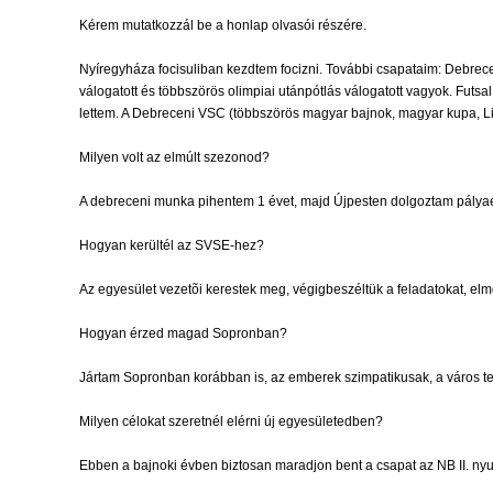
Kérem mutatkozzál be a honlap olvasói részére.
Nyíregyháza focisuliban kezdtem focizni. További csapataim: Debrece
válogatott és többszörös olimpiai utánpótlás válogatott vagyok. Fut
lettem. A Debreceni VSC (többszörös magyar bajnok, magyar kupa, Li
Milyen volt az elmúlt szezonod?
A debreceni munka pihentem 1 évet, majd Újpesten dolgoztam pálya
Hogyan kerültél az SVSE-hez?
Az egyesület vezetõi kerestek meg, végigbeszéltük a feladatokat, elm
Hogyan érzed magad Sopronban?
Jártam Sopronban korábban is, az emberek szimpatikusak, a város tet
Milyen célokat szeretnél elérni új egyesületedben?
Ebben a bajnoki évben biztosan maradjon bent a csapat az NB II. nyu