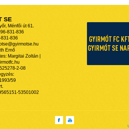
T SE
őr, Ménfői út 61.
-96-831-836
-831-836
motse@gyirmotse.hu
th Ernő
es: Margitai Zoltán |
rmotfc.hu
525278-2-08
egyzés:
/1993/59
t.
9565151-53501002