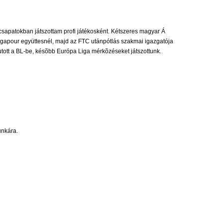
csapatokban játszottam profi játékosként. Kétszeres magyar Á
ingapour együttesnél, majd az FTC utánpótlás szakmai igazgatója
tott a BL-be, késõbb Európa Liga mérkõzéseket játszottunk.
unkára.