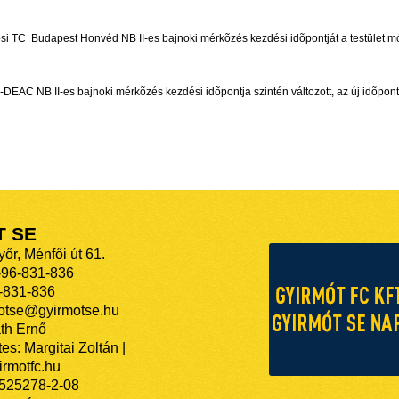
i TC  Budapest Honvéd NB II-es bajnoki mérkõzés kezdési idõpontját a testület mó
-DEAC NB II-es bajnoki mérkõzés kezdési idõpontja szintén változott, az új idõpont
T SE
őr, Ménfői út 61.
-96-831-836
-831-836
motse@gyirmotse.hu
th Ernő
es: Margitai Zoltán |
rmotfc.hu
525278-2-08