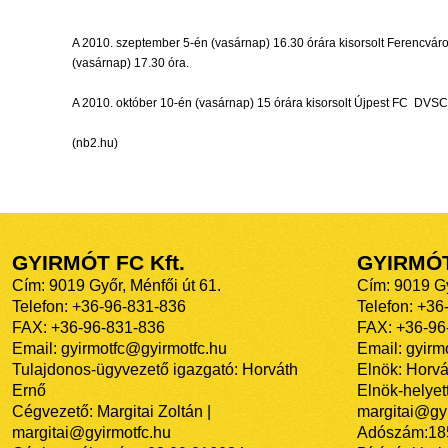
A 2010. szeptember 5-én (vasárnap) 16.30 órára kisorsolt Ferencváros
(vasárnap) 17.30 óra.
A 2010. október 10-én (vasárnap) 15 órára kisorsolt Újpest FC  DVSC
(nb2.hu)
GYIRMÓT FC Kft.
GYIRMÓ
Cím: 9019 Győr, Ménfői út 61.
Cím: 9019 Gy
Telefon: +36-96-831-836
Telefon: +36
FAX: +36-96-831-836
FAX: +36-96
Email: gyirmotfc@gyirmotfc.hu
Email: gyir
Tulajdonos-ügyvezető igazgató: Horváth
Elnök: Horvá
Ernő
Elnök-helyett
Cégvezető: Margitai Zoltán |
margitai@gyi
margitai@gyirmotfc.hu
Adószám:18