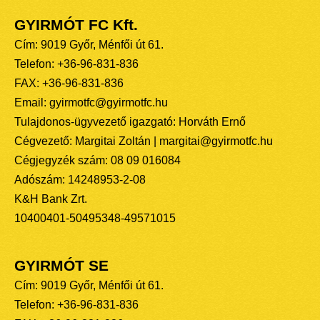
GYIRMÓT FC Kft.
Cím: 9019 Győr, Ménfői út 61.
Telefon: +36-96-831-836
FAX: +36-96-831-836
Email: gyirmotfc@gyirmotfc.hu
Tulajdonos-ügyvezető igazgató: Horváth Ernő
Cégvezető: Margitai Zoltán | margitai@gyirmotfc.hu
Cégjegyzék szám: 08 09 016084
Adószám: 14248953-2-08
K&H Bank Zrt.
10400401-50495348-49571015
GYIRMÓT SE
Cím: 9019 Győr, Ménfői út 61.
Telefon: +36-96-831-836