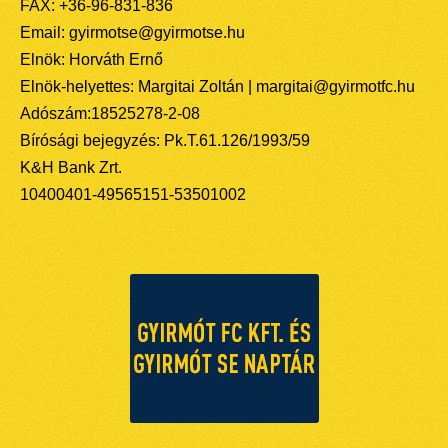
FAX: +36-96-831-836
Email: gyirmotse@gyirmotse.hu
Elnök: Horváth Ernő
Elnök-helyettes: Margitai Zoltán | margitai@gyirmotfc.hu
Adószám:18525278-2-08
Bírósági bejegyzés: Pk.T.61.126/1993/59
K&H Bank Zrt.
10400401-49565151-53501002