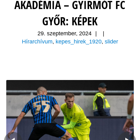
AKADÉMIA – GYIRMÓT FC
GYŐR: KÉPEK
29. szeptember, 2024
|
|
Hírarchívum
,
kepes_hirek_1920
,
slider