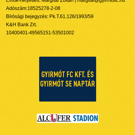
Elnök-helyettes: Margitai Zoltán | margitai@gyirmotfc.hu
Adószám:18525278-2-08
Bírósági bejegyzés: Pk.T.61.126/1993/59
K&H Bank Zrt.
10400401-49565151-53501002