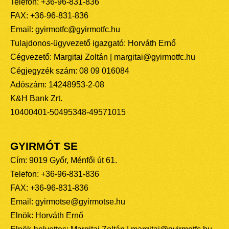
Telefon: +36-96-831-836
FAX: +36-96-831-836
Email: gyirmotfc@gyirmotfc.hu
Tulajdonos-ügyvezető igazgató: Horváth Ernő
Cégvezető: Margitai Zoltán | margitai@gyirmotfc.hu
Cégjegyzék szám: 08 09 016084
Adószám: 14248953-2-08
K&H Bank Zrt.
10400401-50495348-49571015
GYIRMÓT SE
Cím: 9019 Győr, Ménfői út 61.
Telefon: +36-96-831-836
FAX: +36-96-831-836
Email: gyirmotse@gyirmotse.hu
Elnök: Horváth Ernő