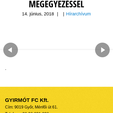
MEGEGYEZÉSSEL
14. június, 2018
|
|
Hírarchívum
.
GYIRMÓT FC Kft.
Cím: 9019 Győr, Ménfői út 61.