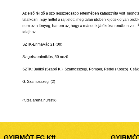
Az elsõ félidõ a szó legszorosabb értelmében katasztrófa volt  mondt
találkozni. Egy héttel a rajt elõtt, még talán idõben kijöttek olyan 
nem ez a lényeg, hanem az, hogy a második játékrész rendben volt. É
talajhoz.
SZTK-ErimaVác 21 (00)
Szigetszentmiklós, 50 nézõ
SZTK: Balikó (Szabó K.)  Szamosszegi, Pomper, Rédei (Koszó)  Csák (
G: Szamosszegi (2)
(futsalarena.hu/sztk)
GYIRMÓT FC Kft.
GYIRMÓ