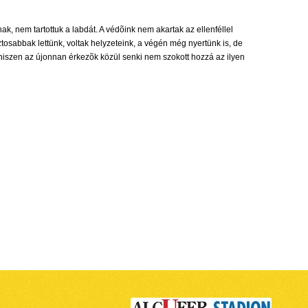
ak, nem tartottuk a labdát. A védõink nem akartak az ellenféllel
ztosabbak lettünk, voltak helyzeteink, a végén még nyertünk is, de
hiszen az újonnan érkezõk közül senki nem szokott hozzá az ilyen