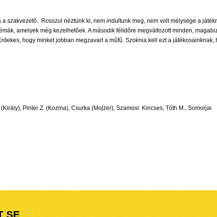
a a szakvezetõ.  Rosszul néztünk ki, nem indultunk meg, nem volt mélysége a játékn
problémák, amelyek még kezelhetõek. A második félidõre megváltozott minden, magabi
rdekes, hogy minket jobban megzavart a mûfû. Szoknia kell ezt a játékosainknak, 
Király), Pintér Z. (Kozma), Csurka (Mojzer), Szamosi  Kincses, Tóth M., Somorjai
T SE