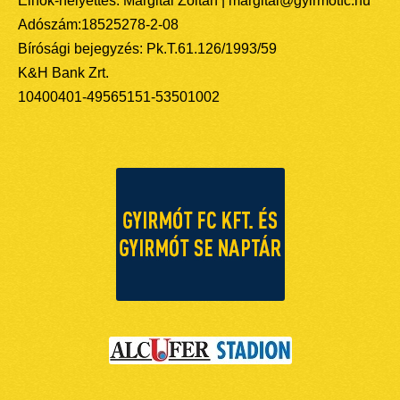
Elnök-helyettes: Margitai Zoltán | margitai@gyirmotfc.hu
Adószám:18525278-2-08
Bírósági bejegyzés: Pk.T.61.126/1993/59
K&H Bank Zrt.
10400401-49565151-53501002