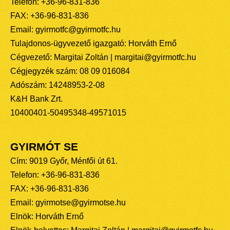
Telefon: +36-96-831-836
FAX: +36-96-831-836
Email: gyirmotfc@gyirmotfc.hu
Tulajdonos-ügyvezető igazgató: Horváth Ernő
Cégvezető: Margitai Zoltán | margitai@gyirmotfc.hu
Cégjegyzék szám: 08 09 016084
Adószám: 14248953-2-08
K&H Bank Zrt.
10400401-50495348-49571015
GYIRMÓT SE
Cím: 9019 Győr, Ménfői út 61.
Telefon: +36-96-831-836
FAX: +36-96-831-836
Email: gyirmotse@gyirmotse.hu
Elnök: Horváth Ernő