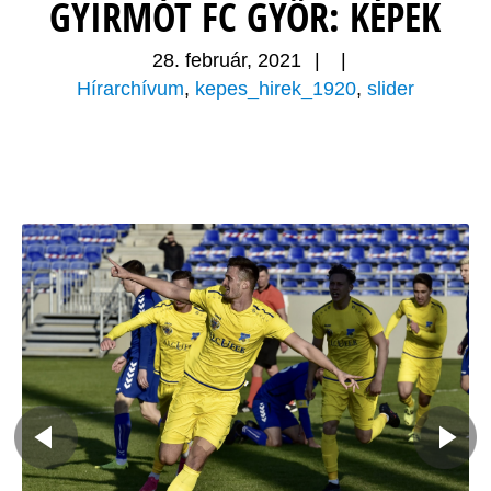
GYIRMÓT FC GYŐR: KÉPEK
28. február, 2021
|
|
Hírarchívum
,
kepes_hirek_1920
,
slider