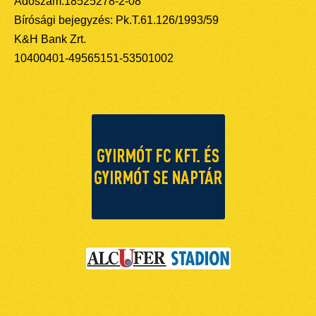
Adószám:18525278-2-08
Bírósági bejegyzés: Pk.T.61.126/1993/59
K&H Bank Zrt.
10400401-49565151-53501002