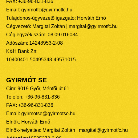
FAX: +36-96-831-836
Email: gyirmotfc@gyirmotfc.hu
Tulajdonos-ügyvezető igazgató: Horváth Ernő
Cégvezető: Margitai Zoltán | margitai@gyirmotfc.hu
Cégjegyzék szám: 08 09 016084
Adószám: 14248953-2-08
K&H Bank Zrt.
10400401-50495348-49571015
GYIRMÓT SE
Cím: 9019 Győr, Ménfői út 61.
Telefon: +36-96-831-836
FAX: +36-96-831-836
Email: gyirmotse@gyirmotse.hu
Elnök: Horváth Ernő
Elnök-helyettes: Margitai Zoltán | margitai@gyirmotfc.hu