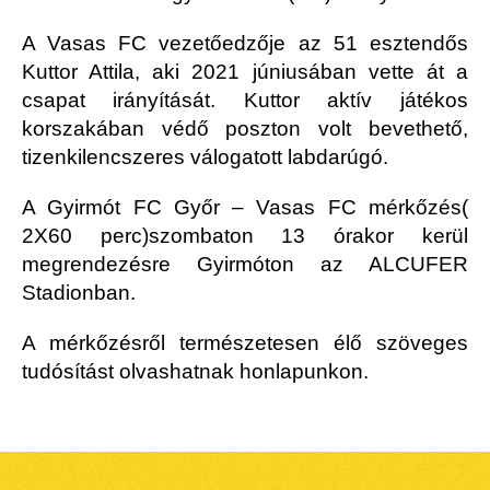
A Vasas FC vezetőedzője az 51 esztendős
Kuttor Attila, aki 2021 júniusában vette át a
csapat irányítását. Kuttor aktív játékos
korszakában védő poszton volt bevethető,
tizenkilencszeres válogatott labdarúgó.
A Gyirmót FC Győr – Vasas FC mérkőzés(
2X60 perc)szombaton 13 órakor kerül
megrendezésre Gyirmóton az ALCUFER
Stadionban.
A mérkőzésről természetesen élő szöveges
tudósítást olvashatnak honlapunkon.