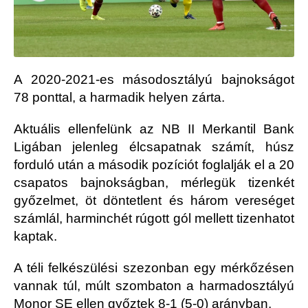
A 2020-2021-es másodosztályú bajnokságot
78 ponttal, a harmadik helyen zárta.
Aktuális ellenfelünk az NB II Merkantil Bank
Ligában jelenleg élcsapatnak számít, húsz
forduló után a második pozíciót foglalják el a 20
csapatos bajnokságban, mérlegük tizenkét
győzelmet, öt döntetlent és három vereséget
számlál, harminchét rúgott gól mellett tizenhatot
kaptak.
A téli felkészülési szezonban egy mérkőzésen
vannak túl, múlt szombaton a harmadosztályú
Monor SE ellen győztek 8-1 (5-0) arányban.