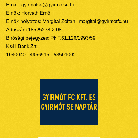
Email: gyirmotse@gyirmotse.hu
Elnök: Horváth Ernő
Elnök-helyettes: Margitai Zoltán | margitai@gyirmotfc.hu
Adószám:18525278-2-08
Bírósági bejegyzés: Pk.T.61.126/1993/59
K&H Bank Zrt.
10400401-49565151-53501002