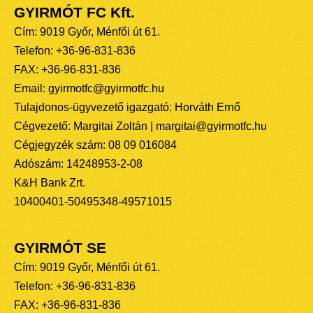
GYIRMÓT FC Kft.
Cím: 9019 Győr, Ménfői út 61.
Telefon: +36-96-831-836
FAX: +36-96-831-836
Email: gyirmotfc@gyirmotfc.hu
Tulajdonos-ügyvezető igazgató: Horváth Ernő
Cégvezető: Margitai Zoltán | margitai@gyirmotfc.hu
Cégjegyzék szám: 08 09 016084
Adószám: 14248953-2-08
K&H Bank Zrt.
10400401-50495348-49571015
GYIRMÓT SE
Cím: 9019 Győr, Ménfői út 61.
Telefon: +36-96-831-836
FAX: +36-96-831-836