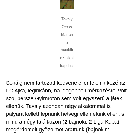
Tavaly
Oross
Márton
is
betalált
az ajkai
kapuba.
Sokáig nem tartozott kedvenc ellenfeleink közé az
FC Ajka, leginkább, ha idegenbeli mérkõzésrõl volt
szó, persze Gyirmóton sem volt egyszerû a játék
ellenük. Tavaly azonban négy alkalommal is
pályára kellett lépnünk hétvégi ellenfelünk ellen, s
mind a négy találkozón (2 bajnoki, 2 Liga Kupa)
megérdemelt gyõzelmet arattunk (bajnokin: