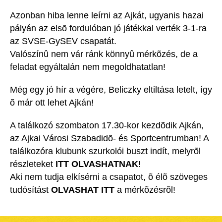
Azonban hiba lenne leírni az Ajkát, ugyanis hazai
pályán az elsõ fordulóban jó játékkal verték 3-1-ra
az SVSE-GySEV csapatát.
Valószínû nem vár ránk könnyû mérkõzés, de a
feladat egyáltalán nem megoldhatatlan!
Még egy jó hír a végére, Beliczky eltiltása letelt, így
õ már ott lehet Ajkán!
A találkozó szombaton 17.30-kor kezdõdik Ajkán,
az Ajkai Városi Szabadidõ- és Sportcentrumban! A
találkozóra klubunk szurkolói buszt indít, melyrõl
részleteket
ITT OLVASHATNAK
!
Aki nem tudja elkísérni a csapatot, õ élõ szöveges
tudósítást
OLVASHAT ITT
a mérkõzésrõl!