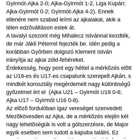
Gyirmót-Ajka 2-0; Ajka-Gyirmót 1-2, Liga Kupán:
Ajka-Gyirmót 0-2; Gyirmót-Ajka 4-2). Ennek
ellenére nem szabad leírni az ajkaiakat, akik a
télen edzõváltáson estek át.
A tavalyi szezont még Mihalecz Istvánnal kezdték,
de már Jákli Péterrel fejezték be. Idén pedig a
korábban Gyõrben dolgozó Klement István
irányítja az ajkai zöld-fehéreket.
Érdekesség, hogy pont egy héttel a mérkõzés elõtt
az U19-es és U17-es csapatunk szerepelt Ajkán, s
mindkét korosztály megérdemelt nagy különbségû
gyõzelmet ért el (Ajka U21 – Gyirmót U19 0-6;
Ajka U17 – Gyirmót U16 0-8).
Az elõzõ fordulóban igaz vereséget szenvedett
Mezõkövesden az Ajka, de a mérkõzés elején két
nagy lehetõségük is volt a gólszerzésre, de Major
egyik esetben sem tudott a kapuba találni. Ez