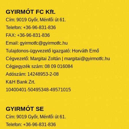
GYIRMÓT FC Kft.
Cím: 9019 Győr, Ménfői út 61.
Telefon: +36-96-831-836
FAX: +36-96-831-836
Email: gyirmotfc@gyirmotfc.hu
Tulajdonos-ügyvezető igazgató: Horváth Ernő
Cégvezető: Margitai Zoltán | margitai@gyirmotfc.hu
Cégjegyzék szám: 08 09 016084
Adószám: 14248953-2-08
K&H Bank Zrt.
10400401-50495348-49571015
GYIRMÓT SE
Cím: 9019 Győr, Ménfői út 61.
Telefon: +36-96-831-836