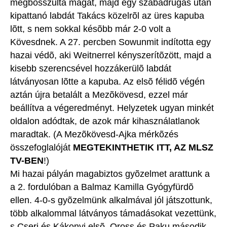
megbosszulta magát, majd egy szabadrúgás után
kipattanó labdát Takács közelrõl az üres kapuba
lõtt, s nem sokkal késõbb már 2-0 volt a
Kövesdnek. A 27. percben Sowunmit indította egy
hazai védõ, aki Weitnerrel kényszerítõzött, majd a
kisebb szerencsével hozzákerülõ labdát
látványosan lõtte a kapuba. Az elsõ félidõ végén
aztán újra betalált a Mezõkövesd, ezzel már
beállítva a végeredményt. Helyzetek ugyan minkét
oldalon adódtak, de azok már kihasználatlanok
maradtak. (A Mezõkövesd-Ajka mérkõzés
összefoglalóját
MEGTEKINTHETIK ITT, AZ MLSZ
TV-BEN
!)
Mi hazai pályán magabiztos gyõzelmet arattunk a
a 2. fordulóban a Balmaz Kamilla Gyógyfürdõ
ellen. 4-0-s gyõzelmünk alkalmával jól játszottunk,
több alkalommal látványos támadásokat vezettünk,
s Cseri és Kákonyi elsõ, Oross és Paku második