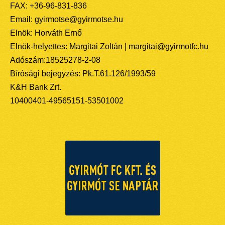
FAX: +36-96-831-836
Email: gyirmotse@gyirmotse.hu
Elnök: Horváth Ernő
Elnök-helyettes: Margitai Zoltán | margitai@gyirmotfc.hu
Adószám:18525278-2-08
Bírósági bejegyzés: Pk.T.61.126/1993/59
K&H Bank Zrt.
10400401-49565151-53501002