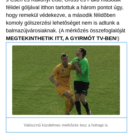
félidei góljával itthon tartottuk a három pontot úgy,
hogy remekül védekezve, a második félidõben
komoly gólszerzési lehetõséget nem is adtunk a
balmazújvárosiaknak. (A mérkõzés összefoglalóját
MEGTEKINTHETIK ITT, A GYIRMÓT TV-BEN
!)
Valószínû küzdelmes mérkõzés lesz a holnapi is.