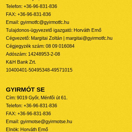
Telefon: +36-96-831-836
FAX: +36-96-831-836
Email: gyirmotfc@gyirmotfc.hu
Tulajdonos-ügyvezető igazgató: Horváth Ernő
Cégvezető: Margitai Zoltán | margitai@gyirmotfc.hu
Cégjegyzék szám: 08 09 016084
Adószám: 14248953-2-08
K&H Bank Zrt.
10400401-50495348-49571015
GYIRMÓT SE
Cím: 9019 Győr, Ménfői út 61.
Telefon: +36-96-831-836
FAX: +36-96-831-836
Email: gyirmotse@gyirmotse.hu
Elnök: Horváth Ernő