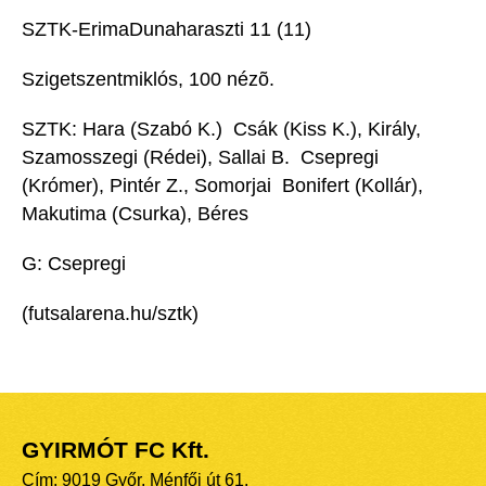
SZTK-ErimaDunaharaszti 11 (11)
Szigetszentmiklós, 100 nézõ.
SZTK: Hara (Szabó K.)  Csák (Kiss K.), Király,
Szamosszegi (Rédei), Sallai B.  Csepregi
(Krómer), Pintér Z., Somorjai  Bonifert (Kollár),
Makutima (Csurka), Béres
G: Csepregi
(futsalarena.hu/sztk)
GYIRMÓT FC Kft.
Cím: 9019 Győr, Ménfői út 61.