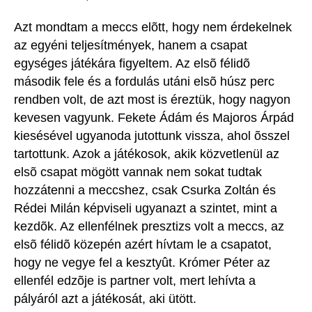
Azt mondtam a meccs elõtt, hogy nem érdekelnek
az egyéni teljesítmények, hanem a csapat
egységes játékára figyeltem. Az elsõ félidõ
második fele és a fordulás utáni elsõ húsz perc
rendben volt, de azt most is éreztük, hogy nagyon
kevesen vagyunk. Fekete Ádám és Majoros Árpád
kiesésével ugyanoda jutottunk vissza, ahol õsszel
tartottunk. Azok a játékosok, akik közvetlenül az
elsõ csapat mögött vannak nem sokat tudtak
hozzátenni a meccshez, csak Csurka Zoltán és
Rédei Milán képviseli ugyanazt a szintet, mint a
kezdõk. Az ellenfélnek presztizs volt a meccs, az
elsõ félidõ közepén azért hívtam le a csapatot,
hogy ne vegye fel a kesztyût. Krómer Péter az
ellenfél edzõje is partner volt, mert lehívta a
pályáról azt a játékosát, aki ütött.