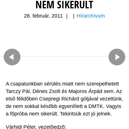
NEM SIKERÜLT
28. február, 2011
|
|
Hírarchívum
A csapatunkban sérülés miatt nem szerepelhetett
Tarczy Pál, Dénes Zsolt és Majoros Árpád sem. Az
elsõ félidõben Csepregi Richárd góljával vezettünk,
de nem sokkal késõbb egyenlített a DMTK. Vagyis
a fõpróba nem sikerült. Tekintsük ezt jó jelnek.
Várhidi Péter, vezetõedzõ: