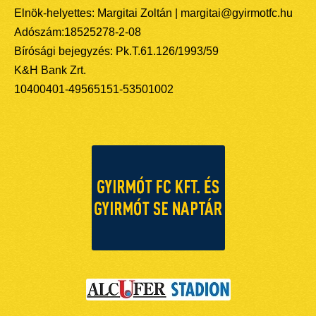
Elnök-helyettes: Margitai Zoltán | margitai@gyirmotfc.hu
Adószám:18525278-2-08
Bírósági bejegyzés: Pk.T.61.126/1993/59
K&H Bank Zrt.
10400401-49565151-53501002