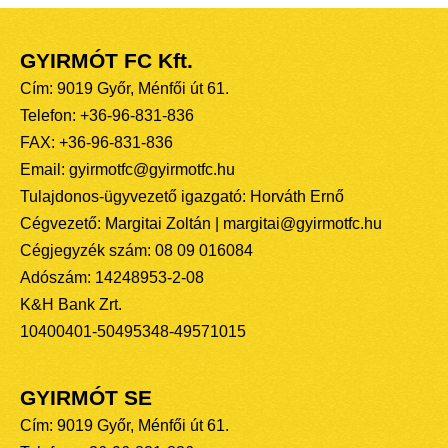
GYIRMÓT FC Kft.
Cím: 9019 Győr, Ménfői út 61.
Telefon: +36-96-831-836
FAX: +36-96-831-836
Email: gyirmotfc@gyirmotfc.hu
Tulajdonos-ügyvezető igazgató: Horváth Ernő
Cégvezető: Margitai Zoltán | margitai@gyirmotfc.hu
Cégjegyzék szám: 08 09 016084
Adószám: 14248953-2-08
K&H Bank Zrt.
10400401-50495348-49571015
GYIRMÓT SE
Cím: 9019 Győr, Ménfői út 61.