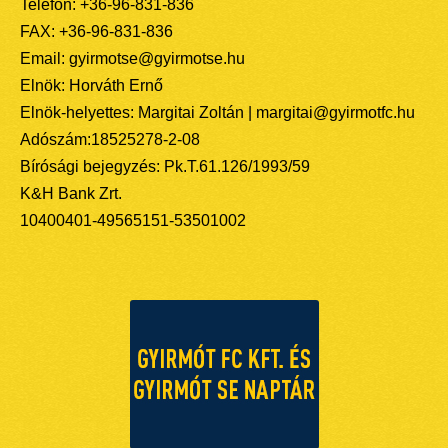
Telefon: +36-96-831-836
FAX: +36-96-831-836
Email: gyirmotse@gyirmotse.hu
Elnök: Horváth Ernő
Elnök-helyettes: Margitai Zoltán | margitai@gyirmotfc.hu
Adószám:18525278-2-08
Bírósági bejegyzés: Pk.T.61.126/1993/59
K&H Bank Zrt.
10400401-49565151-53501002