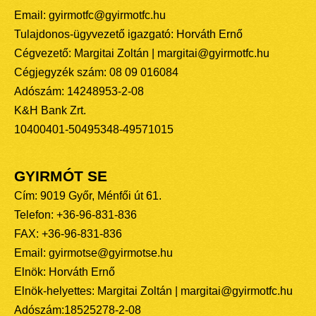
Email: gyirmotfc@gyirmotfc.hu
Tulajdonos-ügyvezető igazgató: Horváth Ernő
Cégvezető: Margitai Zoltán | margitai@gyirmotfc.hu
Cégjegyzék szám: 08 09 016084
Adószám: 14248953-2-08
K&H Bank Zrt.
10400401-50495348-49571015
GYIRMÓT SE
Cím: 9019 Győr, Ménfői út 61.
Telefon: +36-96-831-836
FAX: +36-96-831-836
Email: gyirmotse@gyirmotse.hu
Elnök: Horváth Ernő
Elnök-helyettes: Margitai Zoltán | margitai@gyirmotfc.hu
Adószám:18525278-2-08