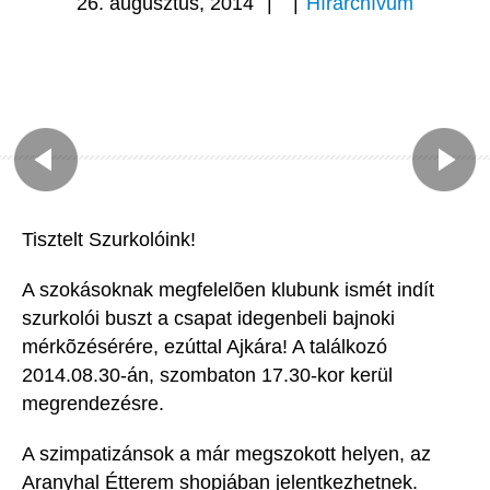
26. augusztus, 2014
|
|
Hírarchívum
Tisztelt Szurkolóink!
A szokásoknak megfelelõen klubunk ismét indít
szurkolói buszt a csapat idegenbeli bajnoki
mérkõzésérére, ezúttal Ajkára! A találkozó
2014.08.30-án, szombaton 17.30-kor kerül
megrendezésre.
A szimpatizánsok a már megszokott helyen, az
Aranyhal Étterem shopjában jelentkezhetnek.