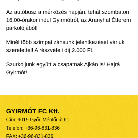
Az autóbusz a mérkõzés napján, tehát szombaton
16.00-órakor indul Gyirmótról, az Aranyhal Étterem
parkolójából!
Minél több szimpatizánsunk jelentkezését várjuk
szeretettel! A részvételi díj 2.000 Ft.
Szurkoljunk együtt a csapatnak Ajkán is! Hajrá
Gyirmót!
GYIRMÓT FC Kft.
Cím: 9019 Győr, Ménfői út 61.
Telefon: +36-96-831-836
FAX: +36-96-831-836