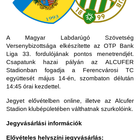
A Magyar Labdarúgó Szövetség
Versenybizottsága elkészítette az OTP Bank
Liga 33. fordulójának pontos menetrendjét.
Csapatunk hazai pályán az ALCUFER
Stadionban fogadja a Ferencvárosi TC
együttesét május 14-én, szombaton délután
14:45 órai kezdettel.
Jegyet elővételben online, illetve az Alcufer
Stadion klubépületében válthatnak szurkolóink.
Jegyvásárlási információk
Elővételes helyszíni jegyvásárlás: