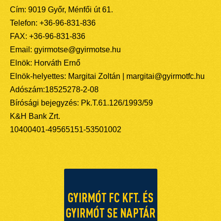
Cím: 9019 Győr, Ménfői út 61.
Telefon: +36-96-831-836
FAX: +36-96-831-836
Email: gyirmotse@gyirmotse.hu
Elnök: Horváth Ernő
Elnök-helyettes: Margitai Zoltán | margitai@gyirmotfc.hu
Adószám:18525278-2-08
Bírósági bejegyzés: Pk.T.61.126/1993/59
K&H Bank Zrt.
10400401-49565151-53501002