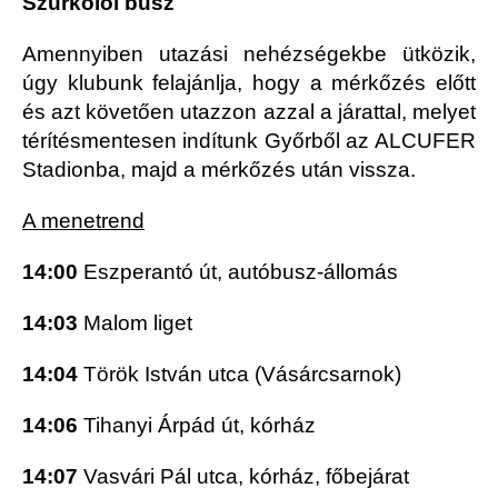
Szurkolói busz
Amennyiben utazási nehézségekbe ütközik,
úgy klubunk felajánlja, hogy a mérkőzés előtt
és azt követően utazzon azzal a járattal, melyet
térítésmentesen indítunk Győrből az ALCUFER
Stadionba, majd a mérkőzés után vissza.
A menetrend
14:00
Eszperantó út, autóbusz-állomás
14:03
Malom liget
14:04
Török István utca (Vásárcsarnok)
14:06
Tihanyi Árpád út, kórház
14:07
Vasvári Pál utca, kórház, főbejárat