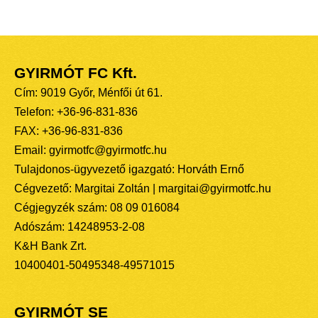
GYIRMÓT FC Kft.
Cím: 9019 Győr, Ménfői út 61.
Telefon: +36-96-831-836
FAX: +36-96-831-836
Email: gyirmotfc@gyirmotfc.hu
Tulajdonos-ügyvezető igazgató: Horváth Ernő
Cégvezető: Margitai Zoltán | margitai@gyirmotfc.hu
Cégjegyzék szám: 08 09 016084
Adószám: 14248953-2-08
K&H Bank Zrt.
10400401-50495348-49571015
GYIRMÓT SE