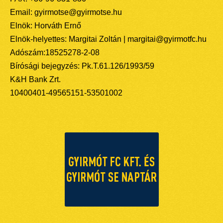
Email: gyirmotse@gyirmotse.hu
Elnök: Horváth Ernő
Elnök-helyettes: Margitai Zoltán | margitai@gyirmotfc.hu
Adószám:18525278-2-08
Bírósági bejegyzés: Pk.T.61.126/1993/59
K&H Bank Zrt.
10400401-49565151-53501002