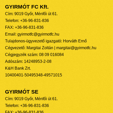
GYIRMÓT FC Kft.
Cím: 9019 Győr, Ménfői út 61.
Telefon: +36-96-831-836
FAX: +36-96-831-836
Email: gyirmotfc@gyirmotfc.hu
Tulajdonos-ügyvezető igazgató: Horváth Ernő
Cégvezető: Margitai Zoltán | margitai@gyirmotfc.hu
Cégjegyzék szám: 08 09 016084
Adószám: 14248953-2-08
K&H Bank Zrt.
10400401-50495348-49571015
GYIRMÓT SE
Cím: 9019 Győr, Ménfői út 61.
Telefon: +36-96-831-836
FAX: +36-96-831-836