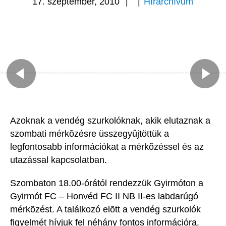
17. szeptember, 2010
|
|
Hírarchívum
Azoknak a vendég szurkolóknak, akik elutaznak a
szombati mérkõzésre üsszegyûjtöttük a
legfontosabb információkat a mérkõzéssel és az
utazással kapcsolatban.
Szombaton 18.00-órától rendezzük Gyirmóton a
Gyirmót FC – Honvéd FC II NB II-es labdarúgó
mérkõzést. A találkozó elõtt a vendég szurkolók
figyelmét hívjuk fel néhány fontos információra.