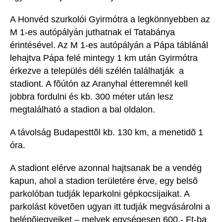
A Honvéd szurkolói Gyirmótra a legkönnyebben az
M 1-es autópályán juthatnak el Tatabánya
érintésével. Az M 1-es autópályán a Pápa táblánál
lehajtva Pápa felé mintegy 1 km után Gyirmótra
érkezve a település déli szélén találhatják a
stadiont. A fõútón az Aranyhal étteremnél kell
jobbra fordulni és kb. 300 méter után lesz
megtalálható a stadion a bal oldalon.
A távolság Budapesttõl kb. 130 km, a menetidõ 1
óra.
A stadiont elérve azonnal hajtsanak be a vendég
kapun, ahol a stadion területére érve, egy belsõ
parkolóban tudják leparkolni gépkocsijaikat. A
parkolást követõen ugyan itt tudják megvásárolni a
belépõjegyeiket – melyek egységesen 600.- Ft-ba