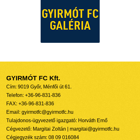
GYIRMÓT FC Kft.
Cím: 9019 Győr, Ménfői út 61.
Telefon: +36-96-831-836
FAX: +36-96-831-836
Email: gyirmotfc@gyirmotfc.hu
Tulajdonos-ügyvezető igazgató: Horváth Ernő
Cégvezető: Margitai Zoltán | margitai@gyirmotfc.hu
Cégjegyzék szám: 08 09 016084