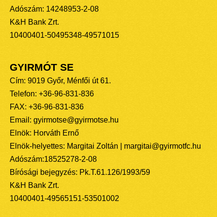
Adószám: 14248953-2-08
K&H Bank Zrt.
10400401-50495348-49571015
GYIRMÓT SE
Cím: 9019 Győr, Ménfői út 61.
Telefon: +36-96-831-836
FAX: +36-96-831-836
Email: gyirmotse@gyirmotse.hu
Elnök: Horváth Ernő
Elnök-helyettes: Margitai Zoltán | margitai@gyirmotfc.hu
Adószám:18525278-2-08
Bírósági bejegyzés: Pk.T.61.126/1993/59
K&H Bank Zrt.
10400401-49565151-53501002