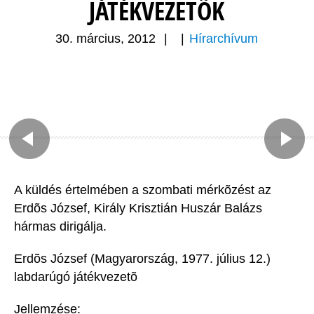
JÁTÉKVEZETÕK
30. március, 2012
|
|
Hírarchívum
A küldés értelmében a szombati mérkõzést az
Erdõs József, Király Krisztián Huszár Balázs
hármas dirigálja.
Erdõs József (Magyarország, 1977. július 12.)
labdarúgó játékvezetõ
Jellemzése: