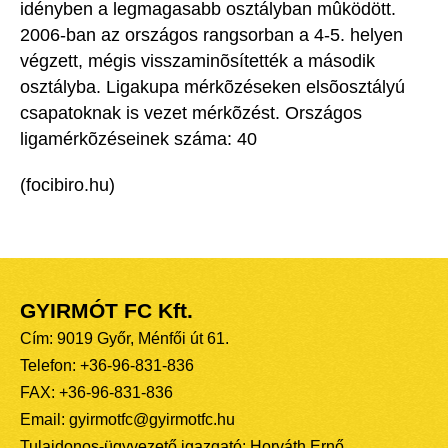
idényben a legmagasabb osztályban mûködött.
2006-ban az országos rangsorban a 4-5. helyen
végzett, mégis visszaminõsítették a második
osztályba. Ligakupa mérkõzéseken elsõosztályú
csapatoknak is vezet mérkõzést. Országos
ligamérkõzéseinek száma: 40
(focibiro.hu)
GYIRMÓT FC Kft.
Cím: 9019 Győr, Ménfői út 61.
Telefon: +36-96-831-836
FAX: +36-96-831-836
Email: gyirmotfc@gyirmotfc.hu
Tulajdonos-ügyvezető igazgató: Horváth Ernő