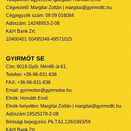
Cégvezető: Margitai Zoltán | margitai@gyirmotfc.hu
Cégjegyzék szám: 08 09 016084
Adószám: 14248953-2-08
K&H Bank Zrt.
10400401-50495348-49571015
GYIRMÓT SE
Cím: 9019 Győr, Ménfői út 61.
Telefon: +36-96-831-836
FAX: +36-96-831-836
Email: gyirmotse@gyirmotse.hu
Elnök: Horváth Ernő
Elnök-helyettes: Margitai Zoltán | margitai@gyirmotfc.hu
Adószám:18525278-2-08
Bírósági bejegyzés: Pk.T.61.126/1993/59
K&H Bank Zrt.