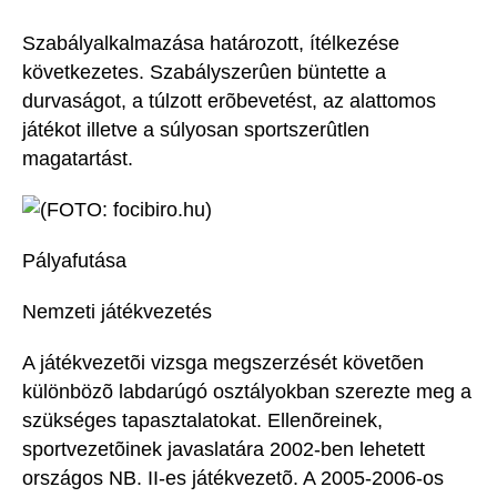
Szabályalkalmazása határozott, ítélkezése
következetes. Szabályszerûen büntette a
durvaságot, a túlzott erõbevetést, az alattomos
játékot illetve a súlyosan sportszerûtlen
magatartást.
(FOTO: focibiro.hu)
Pályafutása
Nemzeti játékvezetés
A játékvezetõi vizsga megszerzését követõen
különbözõ labdarúgó osztályokban szerezte meg a
szükséges tapasztalatokat. Ellenõreinek,
sportvezetõinek javaslatára 2002-ben lehetett
országos NB. II-es játékvezetõ. A 2005-2006-os