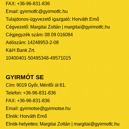
FAX: +36-96-831-836
Email: gyirmotfc@gyirmotfc.hu
Tulajdonos-ügyvezető igazgató: Horváth Ernő
Cégvezető: Margitai Zoltán | margitai@gyirmotfc.hu
Cégjegyzék szám: 08 09 016084
Adószám: 14248953-2-08
K&H Bank Zrt.
10400401-50495348-49571015
GYIRMÓT SE
Cím: 9019 Győr, Ménfői út 61.
Telefon: +36-96-831-836
FAX: +36-96-831-836
Email: gyirmotse@gyirmotse.hu
Elnök: Horváth Ernő
Elnök-helyettes: Margitai Zoltán | margitai@gyirmotfc.hu