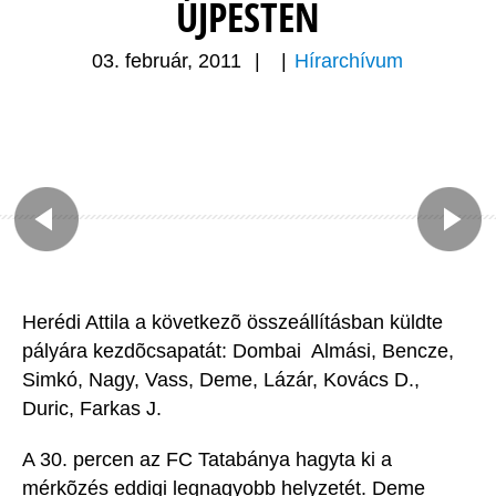
ÚJPESTEN
03. február, 2011
|
|
Hírarchívum
Herédi Attila a következõ összeállításban küldte
pályára kezdõcsapatát: Dombai  Almási, Bencze,
Simkó, Nagy, Vass, Deme, Lázár, Kovács D.,
Duric, Farkas J.
A 30. percen az FC Tatabánya hagyta ki a
mérkõzés eddigi legnagyobb helyzetét. Deme