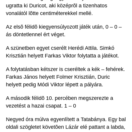
ugratta ki Duricot, aki középrõl a tizenhatos
vonalától lõtte centiméterekkel mellé.
Az elsõ félidõ kiegyensúlyozott játék után, 0 – 0 –
ás döntetlennel ért véget.
A szünetben egyet cserélt Herédi Attila. Simkó
Krisztián helyett Farkas Viktor folytatta a játékot.
A folytatásban kétszer is cseréltek a kék – fehérek.
Farkas János helyett Folmer Krisztián, Duric
helyett pedig Módi Viktor lépett a pályára.
A második félidõ 10. percében megszerezte a
vezetést a hazai csapat. 1 – 0
Negyed óra múlva egyenlített a Tatabánya. Egy bal
oldali szögletet követõen Lázár elé pattant a labda,