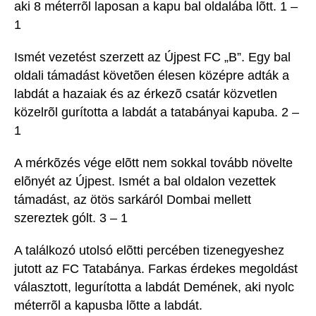
aki 8 méterrõl laposan a kapu bal oldalába lõtt. 1 –
1
Ismét vezetést szerzett az Újpest FC „B”. Egy bal
oldali támadást követõen élesen középre adták a
labdát a hazaiak és az érkezõ csatár közvetlen
közelrõl gurította a labdát a tatabányai kapuba. 2 –
1
A mérkõzés vége elõtt nem sokkal tovább növelte
elõnyét az Újpest. Ismét a bal oldalon vezettek
támadást, az ötös sarkáról Dombai mellett
szereztek gólt. 3 – 1
A találkozó utolsó elõtti percében tizenegyeshez
jutott az FC Tatabánya. Farkas érdekes megoldást
választott, legurította a labdát Demének, aki nyolc
méterrõl a kapusba lõtte a labdát.