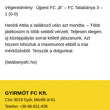
Végeredmény: Újpest FC „B” – FC Tatabánya 3 –
1 (0-0)
Herédi Attila a találkozó után azt mondta: – Több
játékosom is több sebbõl vérzett. Teljesen idegen,
új középpályás sorral kellett játszanunk. Azt
hiszem kihoztuk a maximumot ebbõl a mai
mérkõzésbõl. Tesszük a dolgunkat.
(tatabanyafc.hu)
GYIRMÓT FC Kft.
Cím: 9019 Győr, Ménfői út 61.
Telefon: +36-96-831-836