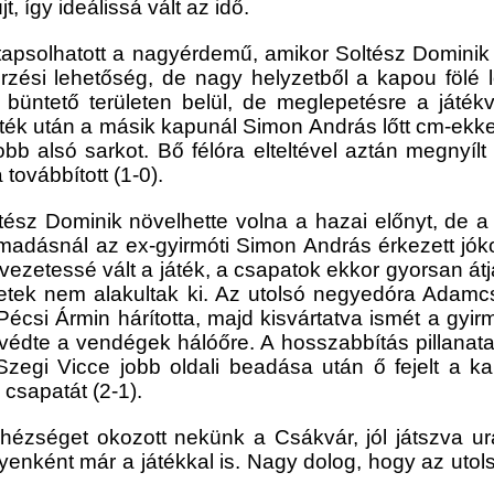
t, így ideálissá vált az idő.
apsolhatott a nagyérdemű, amikor Soltész Dominik
erzési lehetőség, de nagy helyzetből a kapou fölé
üntető területen belül, de meglepetésre a játékv
áték után a másik kapunál Simon András lőtt cm-ekke
a jobb alsó sarkot. Bő félóra elteltével aztán megnyí
továbbított (1-0).
oltész Dominik növelhette volna a hazai előnyt, de 
támadásnál az ex-gyirmóti Simon András érkezett jóko
élvezetessé vált a játék, a csapatok ekkor gyorsan á
zetek nem alakultak ki. Az utolsó negyedóra Adamcs
 Pécsi Ármin hárította, majd kisvártatva ismét a gy
ét védte a vendégek hálóőre. A hosszabbítás pillana
Szegi Vicce jobb oldali beadása után ő fejelt a kap
csapatát (2-1).
hézséget okozott nekünk a Csákvár, jól játszva ur
enként már a játékkal is. Nagy dolog, hogy az utolsó