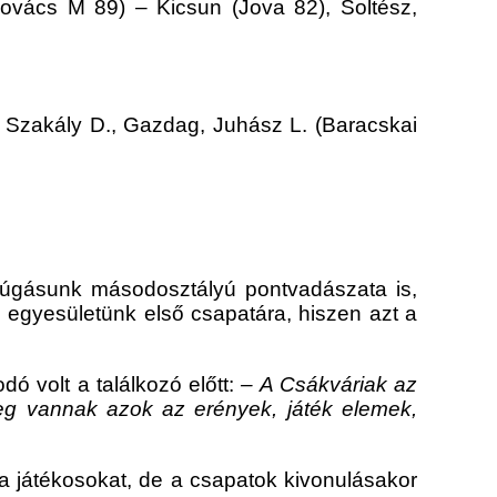
Kovács M 89) – Kicsun (Jova 82), Soltész,
 Szakály D., Gazdag, Juhász L. (Baracskai
arúgásunk másodosztályú pontvadászata is,
 egyesületünk első csapatára, hiszen azt a
 volt a találkozó előtt:
– A Csákváriak az
meg vannak azok az erények, játék elemek,
 a játékosokat, de a csapatok kivonulásakor