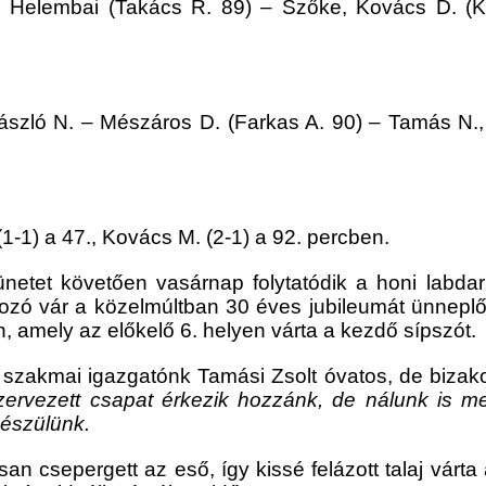
i, Helembai (Takács R. 89) – Szőke, Kovács D. (
ászló N. – Mészáros D. (Farkas A. 90) – Tamás N.,
(1-1) a 47., Kovács M. (2-1) a 92. percben.
zünetet követően vasárnap folytatódik a honi labd
ozó vár a közelmúltban 30 éves jubileumát ünneplő
amely az előkelő 6. helyen várta a kezdő sípszót.
zakmai igazgatónk Tamási Zsolt óvatos, de bizakodó
 szervezett csapat érkezik hozzánk, de nálunk is 
készülünk.
an csepergett az eső, így kissé felázott talaj várta