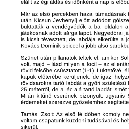
elállt az égi áldás és időnként a nap is előbúj
Már az első percekben hazai támadásnak t
után Kicsun Jevhenyíj előtt adódott gólsz
buktatták a vendégvédők a bal oldalon a b
játékosnak adott sárga lapot. Negyedórai j
is kicsit tévesztett, de labdája elkerülte 
Kovács Dominik spiccel a jobb alsó sarokba 
Szünet után pillanatok teltek el, amikor S
volt, majd – lásd milyen a foci! – az ellen
rövid felsőbe csúsztatott (1-1). Lüktetővé, 
kapuk előterébe kerüljenek, de igazi hely
rövidsarokra tartó labdát a győri születésű
25 méterről, de a léc alá tartó labdát ism
Milán kitűnő cserének bizonyult, ugyanis 
érdemeket szerezve győzelemhez segítette 
Tamási Zsolt: Az első félidőben komoly ne
voltam csapatunk küzdeni tudásával és hely
sikerül.