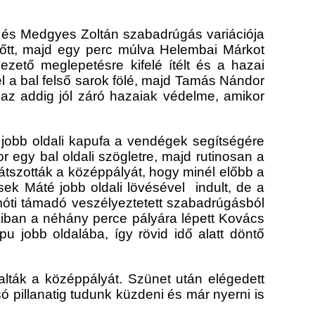
 és Medgyes Zoltán szabadrúgás variációja
 lőtt, majd egy perc múlva Helembai Márkot
ezető meglepetésre kifelé ítélt és a hazai
l a bal felső sarok fölé, majd Tamás Nándor
lt az addig jól záró hazaiak védelme, amikor
a jobb oldali kapufa a vendégek segítségére
r egy bal oldali szögletre, majd rutinosan a
tjátszották a középpályát, hogy minél előbb a
ek Máté jobb oldali lövésével indult, de a
irmóti támadó veszélyeztetett szabadrúgásból
taiban a néhány perce pályára lépett Kovács
u jobb oldalába, így rövid idő alatt döntő
alták a középpályát. Szünet után elégedett
 pillanatig tudunk küzdeni és már nyerni is