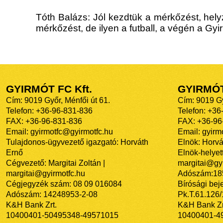
Tóth Balázs: Jól kezdtük a mérkőzést, helyz
mérkőzést, de ilyen a futball, a végén a Gyi
GYIRMÓT FC Kft.
GYIRMÓ
Cím: 9019 Győr, Ménfői út 61.
Cím: 9019 Gy
Telefon: +36-96-831-836
Telefon: +36
FAX: +36-96-831-836
FAX: +36-96
Email: gyirmotfc@gyirmotfc.hu
Email: gyir
Tulajdonos-ügyvezető igazgató: Horváth
Elnök: Horvá
Ernő
Elnök-helyett
Cégvezető: Margitai Zoltán |
margitai@gyi
margitai@gyirmotfc.hu
Adószám:18
Cégjegyzék szám: 08 09 016084
Bírósági bej
Adószám: 14248953-2-08
Pk.T.61.126
K&H Bank Zrt.
K&H Bank Zr
10400401-50495348-49571015
10400401-4