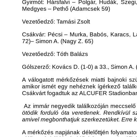
Gyirmót: Hársfalvi – Polgár, Hudák, Szeg
Medgyes – Pethő (Adamcsek 59)
Vezetőedző: Tamási Zsolt
Csákvár: Pécsi – Murka, Babós, Karacs, L
72)– Simon A. (Nagy Z. 65)
Vezetőedző: Tóth Balázs
Gólszerző: Kovács D. (1-0) a 33., Simon A. 
A válogatott mérkőzések miatti bajnoki s
amikor ismét egy nehéznek ígérkező találk
Csákvárt fogadtuk az ALCUFER Stadionban, 
Az immár negyedik találkozóján meccselő s
ötödik forduló óta veretlenek. Rendkívül
amivel megbonthatjuk szerkezetüket. Erre 
A mérkőzés napjának délelőttjén folyamatos