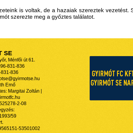
eteink is voltak, de a hazaiak szereztek vezetést. 
rmót szerezte meg a győztes találatot.
T SE
őr, Ménfői út 61.
-96-831-836
-831-836
motse@gyirmotse.hu
th Ernő
es: Margitai Zoltán |
rmotfc.hu
525278-2-08
egyzés:
/1993/59
t.
9565151-53501002