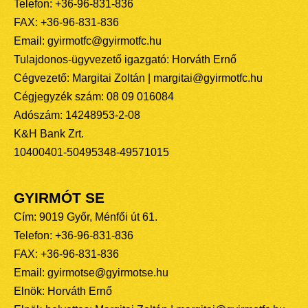
Telefon: +36-96-831-836
FAX: +36-96-831-836
Email: gyirmotfc@gyirmotfc.hu
Tulajdonos-ügyvezető igazgató: Horváth Ernő
Cégvezető: Margitai Zoltán | margitai@gyirmotfc.hu
Cégjegyzék szám: 08 09 016084
Adószám: 14248953-2-08
K&H Bank Zrt.
10400401-50495348-49571015
GYIRMÓT SE
Cím: 9019 Győr, Ménfői út 61.
Telefon: +36-96-831-836
FAX: +36-96-831-836
Email: gyirmotse@gyirmotse.hu
Elnök: Horváth Ernő