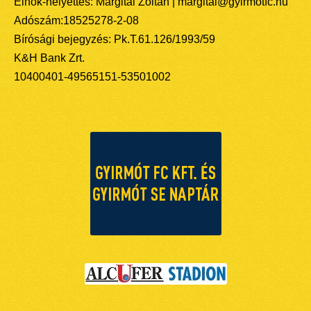
Elnök-helyettes: Margitai Zoltán | margitai@gyirmotfc.hu
Adószám:18525278-2-08
Bírósági bejegyzés: Pk.T.61.126/1993/59
K&H Bank Zrt.
10400401-49565151-53501002