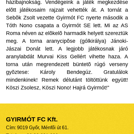
házibajnokság. Vendégeink a játék megkezdése
elõtt játékosaim rajzait vehették át. A tornát a
Sebõk Zsolt vezette Gyirmót FC nyerte második a
Tóth Nono csapata a Gyirmót SE lett. Mi az AS
Roma néven az elõkelõ harmadik helyett szereztük
meg. A torna aranycipõse (gólkirálya) Jánoki-
Jászai Donát lett. A legjobb játékosnak járó
aranylabdát Murvai Kiss Gellért vihette haza. A
torna után megrendezett büntetõ rúgó verseny
gyõztese: Károly Bendegúz. Gratulálok
mindenkinek! Remek délutánt töltöttünk együtt!
Köszi Zsolesz, Köszi Nono! Hajrá Gyirmót!”
GYIRMÓT FC Kft.
Cím: 9019 Győr, Ménfői út 61.