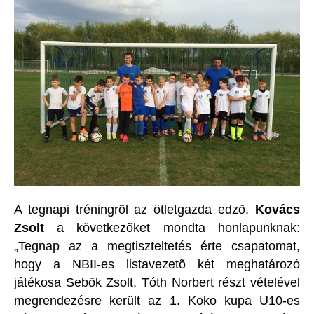
A tegnapi tréningrõl az ötletgazda edzõ,
Kovács
Zsolt
a következõket mondta honlapunknak:
„Tegnap az a megtiszteltetés érte csapatomat,
hogy a NBII-es listavezetõ két meghatározó
játékosa Sebõk Zsolt, Tóth Norbert részt vételével
megrendezésre került az 1. Koko kupa U10-es