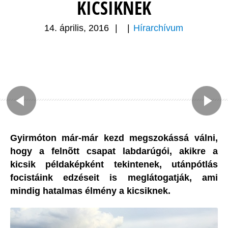
KICSIKNEK
14. április, 2016
|
|
Hírarchívum
Gyirmóton már-már kezd megszokássá válni,
hogy a felnõtt csapat labdarúgói, akikre a
kicsik példaképként tekintenek, utánpótlás
focistáink edzéseit is meglátogatják, ami
mindig hatalmas élmény a kicsiknek.