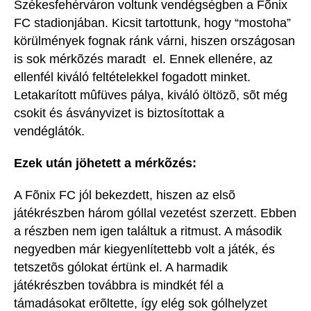
Székesfehérváron voltunk vendégségben a Fõnix
FC stadionjában. Kicsit tartottunk, hogy “mostoha”
körülmények fognak ránk várni, hiszen országosan
is sok mérkõzés maradt el. Ennek ellenére, az
ellenfél kiváló feltételekkel fogadott minket.
Letakarított mûfüves pálya, kiváló öltözõ, sõt még
csokit és ásványvizet is biztosítottak a
vendéglátók.
Ezek után jöhetett a mérkõzés:
A Fõnix FC jól bekezdett, hiszen az elsõ
játékrészben három góllal vezetést szerzett. Ebben
a részben nem igen találtuk a ritmust. A második
negyedben már kiegyenlítettebb volt a játék, és
tetszetõs gólokat értünk el. A harmadik
játékrészben továbbra is mindkét fél a
támadásokat erõltette, így elég sok gólhelyzet