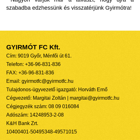
szabadba edzhessünk és visszatérjünk Gyirmótra!
GYIRMÓT FC Kft.
Cím: 9019 Győr, Ménfői út 61.
Telefon: +36-96-831-836
FAX: +36-96-831-836
Email: gyirmotfc@gyirmotfc.hu
Tulajdonos-ügyvezető igazgató: Horváth Ernő
Cégvezető: Margitai Zoltán | margitai@gyirmotfc.hu
Cégjegyzék szám: 08 09 016084
Adószám: 14248953-2-08
K&H Bank Zrt.
10400401-50495348-49571015