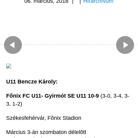
06. március, 2018
|
|
Hírarchívum
U11 Bencze Károly:
Fõnix FC U11- Gyirmót SE U11 10-9
(3-0, 3-4, 3-
3, 1-2)
Székesfehérvár, Fõnix Stadion
Március 3-án szombaton délelõtt