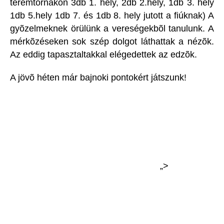
teremtornákon 3db 1. hely, 2db 2.hely, 1db 3. hely
1db 5.hely 1db 7. és 1db 8. hely jutott a fiúknak) A
gyõzelmeknek örülünk a vereségekbõl tanulunk. A
mérkõzéseken sok szép dolgot láthattak a nézõk.
Az eddig tapasztaltakkal elégedettek az edzõk.
A jövõ héten már bajnoki pontokért játszunk!
„>