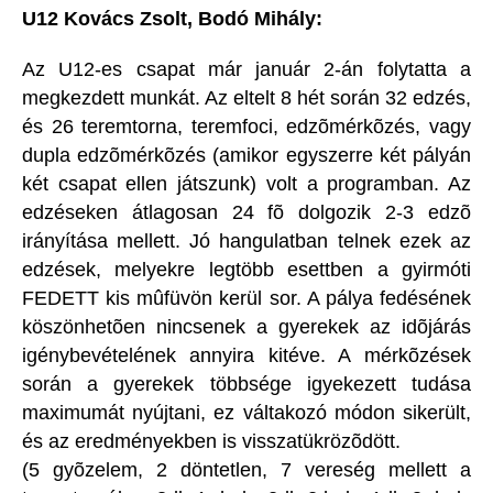
U12 Kovács Zsolt, Bodó Mihály:
Az U12-es csapat már január 2-án folytatta a
megkezdett munkát. Az eltelt 8 hét során 32 edzés,
és 26 teremtorna, teremfoci, edzõmérkõzés, vagy
dupla edzõmérkõzés (amikor egyszerre két pályán
két csapat ellen játszunk) volt a programban. Az
edzéseken átlagosan 24 fõ dolgozik 2-3 edzõ
irányítása mellett. Jó hangulatban telnek ezek az
edzések, melyekre legtöbb esettben a gyirmóti
FEDETT kis mûfüvön kerül sor. A pálya fedésének
köszönhetõen nincsenek a gyerekek az idõjárás
igénybevételének annyira kitéve. A mérkõzések
során a gyerekek többsége igyekezett tudása
maximumát nyújtani, ez váltakozó módon sikerült,
és az eredményekben is visszatükrözõdött.
(5 gyõzelem, 2 döntetlen, 7 vereség mellett a