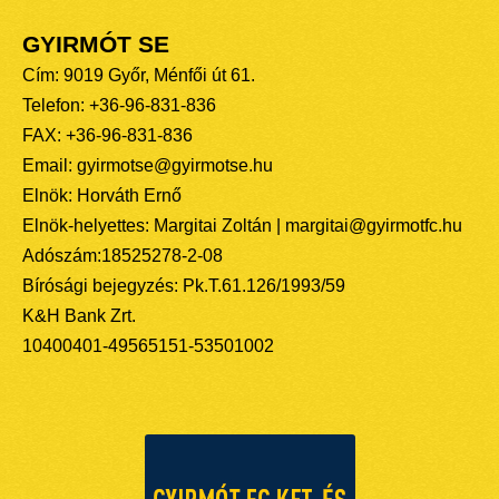
GYIRMÓT SE
Cím: 9019 Győr, Ménfői út 61.
Telefon: +36-96-831-836
FAX: +36-96-831-836
Email: gyirmotse@gyirmotse.hu
Elnök: Horváth Ernő
Elnök-helyettes: Margitai Zoltán | margitai@gyirmotfc.hu
Adószám:18525278-2-08
Bírósági bejegyzés: Pk.T.61.126/1993/59
K&H Bank Zrt.
10400401-49565151-53501002