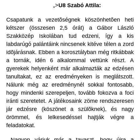
„>
U8 Szabó Attila:
Csapatunk a vezetõségnek köszönhetõen heti
kétszer (összesen 2,5 órát) a Gábor László
Szakközép Iskolában tud edzeni, így a kis
labdarúgó palántáink nincsenek kitéve télen a zord
idõjárásnak. Ebben a korosztályban még ritkábbak
a tornák, idén 6 alkalommal vettünk részt. A
gyerekek helyenként már alkalmazták az edzésen
tanultakat, ez az eredményeken is meglátszott.
Nálunk még az eredménynél sokkal fontosabb,
hogy mindenki szerepeljen, tovább fokozva a foci
iránti szeretetet. A játékosaink zöme rendszeresen
jár edzésre (köszönet a szülõknek), és nagy
örömmel, és lelkesedéssel hajtják végre a
feladatokat.
Nagyon várjuk már a tavaszt, hogy újra a