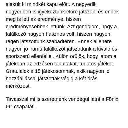
alakult ki mindkét kapu elõtt. A negyedik
negyedben is igyekeztünk elõre játszani és ennek
meg is lett az eredménye, hiszen
eredményesebbek lettünk. Azt gondolom, hogy a
találkozó nagyon hasznos volt, hiszen nagyon
régen játszottunk szabadtéren. Ennek ellenére
nagyon jó iramú találkozót játszottunk a kiváló és
sportszerû ellenféllel. Külön örülök, hogy látom a
játékban az edzésen tanultakat, tudatos játékot.
Gratulálok a 15 játékosomnak, akik nagyon jó
hozzáállással játszották végig a két órás
mérkõzést.
Tavasszal mi is szeretnénk vendégül látni a Fõnix
FC csapatát.