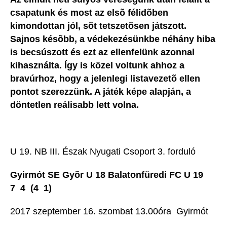
csapatunk és most az elsõ félidõben
kimondottan jól, sõt tetszetõsen játszott.
Sajnos késõbb, a védekezésünkbe néhány hiba
is becsúszott és ezt az ellenfelünk azonnal
kihasználta. Így is közel voltunk ahhoz a
bravúrhoz, hogy a jelenlegi listavezetõ ellen
pontot szerezzünk. A játék képe alapján, a
döntetlen reálisabb lett volna.
U 19. NB III. Észak Nyugati Csoport 3. forduló
Gyirmót SE Gyõr U 18 Balatonfüredi FC U 19
7  4 (4  1)
2017 szeptember 16. szombat 13.00óra  Gyirmót