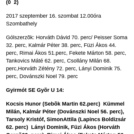
(0  2)
2017 szeptember 16. szombat 12.00óra 
Szombathely
Gólszerzõk: Horváth Dávid 70. perc/ Peisser Soma
32. perc, Kalmár Péter 38. perc, Füzi Ákos 44.
perc, Rimai Ákos 51.perc, Fekete Márton 58. perc,
Tankovics Máté 62. perc, Csollány Milán 68.
perc,Horváth Zétény 72. perc, Lányi Dominik 75.
perc, Dovánszki Noel 79. perc
Gyirmót SE Gyõr U 14:
Kocsis Hunor (Sebõk Martin 62.perc)  Kümmel
Milán, Kalmár Péter (Dovánszki Noel 56. perc),
Tarsoly Kristóf, SimonAttila (Lapincs Boldizsár
62. perc)  Lányi Dominik, Füzi Ákos (Horváth