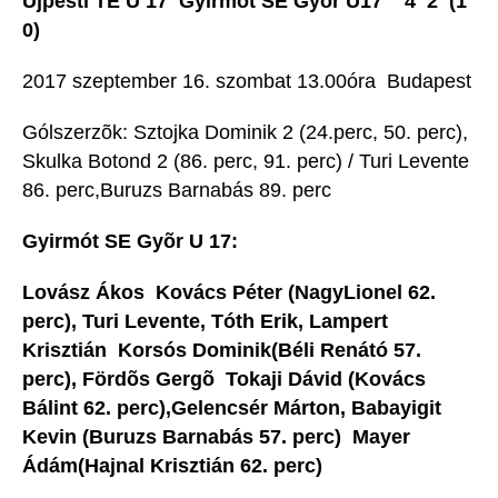
Újpesti TE U 17  Gyirmót SE Gyõr U17 4  2 (1 
0)
2017 szeptember 16. szombat 13.00óra  Budapest
Gólszerzõk: Sztojka Dominik 2 (24.perc, 50. perc),
Skulka Botond 2 (86. perc, 91. perc) / Turi Levente
86. perc,Buruzs Barnabás 89. perc
Gyirmót SE Gyõr U 17:
Lovász Ákos  Kovács Péter (NagyLionel 62.
perc), Turi Levente, Tóth Erik, Lampert
Krisztián  Korsós Dominik(Béli Renátó 57.
perc), Fördõs Gergõ  Tokaji Dávid (Kovács
Bálint 62. perc),Gelencsér Márton, Babayigit
Kevin (Buruzs Barnabás 57. perc)  Mayer
Ádám(Hajnal Krisztián 62. perc)