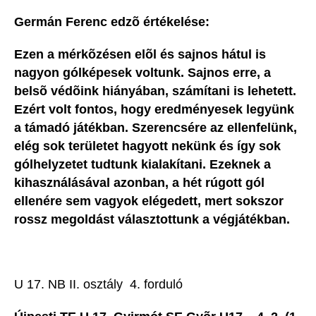
Germán Ferenc edzõ értékelése:
Ezen a mérkõzésen elõl és sajnos hátul is
nagyon gólképesek voltunk. Sajnos erre, a
belsõ védõink hiányában, számítani is lehetett.
Ezért volt fontos, hogy eredményesek legyünk
a támadó játékban. Szerencsére az ellenfelünk,
elég sok területet hagyott nekünk és így sok
gólhelyzetet tudtunk kialakítani. Ezeknek a
kihasználásával azonban, a hét rúgott gól
ellenére sem vagyok elégedett, mert sokszor
rossz megoldást választottunk a végjátékban.
U 17. NB II. osztály  4. forduló