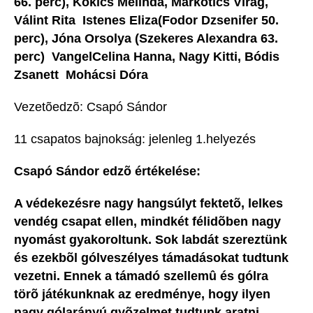
66. perc), Kokics Melinda, Markotics Virág,
Válint Rita  Istenes Eliza(Fodor Dzsenifer 50.
perc), Jóna Orsolya (Szekeres Alexandra 63.
perc)  VangelCelina Hanna, Nagy Kitti, Bódis
Zsanett  Mohácsi Dóra
Vezetõedzõ: Csapó Sándor
11 csapatos bajnokság: jelenleg 1.helyezés
Csapó Sándor edzõ értékelése:
A védekezésre nagy hangsúlyt fektetõ, lelkes
vendég csapat ellen, mindkét félidõben nagy
nyomást gyakoroltunk. Sok labdát szereztünk
és ezekbõl gólveszélyes támadásokat tudtunk
vezetni. Ennek a támadó szellemû és gólra
törõ játékunknak az eredménye, hogy ilyen
nagy gólarányú gyõzelmet tudtunk aratni.