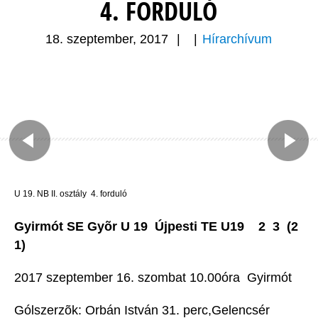
4. FORDULÓ
18. szeptember, 2017
|
|
Hírarchívum
U 19. NB II. osztály  4. forduló
Gyirmót SE Gyõr U 19  Újpesti TE U19 2  3 (2 
1)
2017 szeptember 16. szombat 10.00óra  Gyirmót
Gólszerzõk: Orbán István 31. perc,Gelencsér