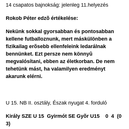
14 csapatos bajnokság: jelenleg 11.helyezés
Rokob Péter edzõ értékelése:
Nekünk sokkal gyorsabban és pontosabban
kellene futballoznunk, mert máskülönben a
fizikailag erõsebb ellenfeleink ledarálnak
bennünket. Ezt persze nem könnyû
megvalósítani, ebben az életkorban. De nem
tehetünk mást, ha valamilyen eredményt
akarunk elérni.
U 15. NB II. osztály, Észak nyugat 4. forduló
Király SZE U 15  Gyirmót SE Gyõr U15 0  4 (0 
3)