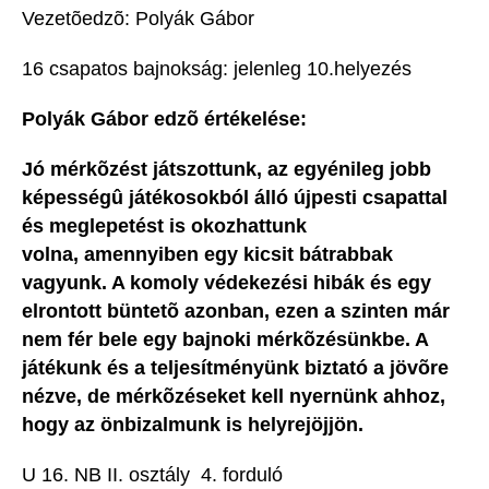
Vezetõedzõ: Polyák Gábor
16 csapatos bajnokság: jelenleg 10.helyezés
Polyák Gábor edzõ értékelése:
Jó mérkõzést játszottunk, az egyénileg jobb
képességû játékosokból álló újpesti csapattal
és meglepetést is okozhattunk
volna, amennyiben egy kicsit bátrabbak
vagyunk. A komoly védekezési hibák és egy
elrontott büntetõ azonban, ezen a szinten már
nem fér bele egy bajnoki mérkõzésünkbe. A
játékunk és a teljesítményünk biztató a jövõre
nézve, de mérkõzéseket kell nyernünk ahhoz,
hogy az önbizalmunk is helyrejöjjön.
U 16. NB II. osztály  4. forduló