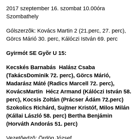
2017 szeptember 16. szombat 10.00óra 
Szombathely
Gólszerzõk: Kovács Martin 2 (21.perc, 27. perc),
Görcs Márió 30. perc, Kálóczi István 69. perc
Gyirmót SE Gyõr U 15:
Kecskés Barnabás  Halász Csaba
(TakácsDominik 72. perc), Görcs Márió,
Madarász Máté (Radics Marcell 72. perc),
KovácsMartin  Hécz Armand (Kálóczi István 58.
perc), Kocsis Zoltán (Prácser Ádám 72.perc) 
Szokolics Richárd, Sujtner Kristóf, Milos Milán
(Kállai László 58. perc) Bertha Benjámin
(Horváth Andorás 51. perc)
Vezetõedzõ: Ördög József