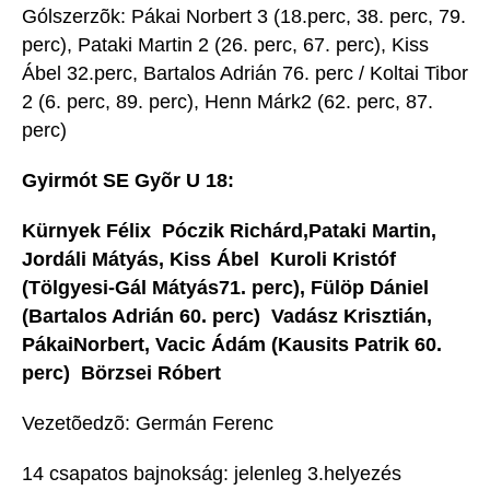
Gólszerzõk: Pákai Norbert 3 (18.perc, 38. perc, 79.
perc), Pataki Martin 2 (26. perc, 67. perc), Kiss
Ábel 32.perc, Bartalos Adrián 76. perc / Koltai Tibor
2 (6. perc, 89. perc), Henn Márk2 (62. perc, 87.
perc)
Gyirmót SE Gyõr U 18:
Kürnyek Félix  Póczik Richárd,Pataki Martin,
Jordáli Mátyás, Kiss Ábel  Kuroli Kristóf
(Tölgyesi-Gál Mátyás71. perc), Fülöp Dániel
(Bartalos Adrián 60. perc)  Vadász Krisztián,
PákaiNorbert, Vacic Ádám (Kausits Patrik 60.
perc)  Börzsei Róbert
Vezetõedzõ: Germán Ferenc
14 csapatos bajnokság: jelenleg 3.helyezés