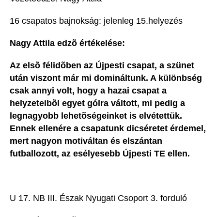
16 csapatos bajnokság: jelenleg 15.helyezés
Nagy Attila edzõ értékelése:
Az elsõ félidõben az Újpesti csapat, a szünet
után viszont már mi domináltunk. A különbség
csak annyi volt, hogy a hazai csapat a
helyzeteibõl egyet gólra váltott, mi pedig a
legnagyobb lehetõségeinket is elvétettük.
Ennek ellenére a csapatunk dicséretet érdemel,
mert nagyon motiváltan és elszántan
futballozott, az esélyesebb Újpesti TE ellen.
U 17. NB III. Észak Nyugati Csoport 3. forduló