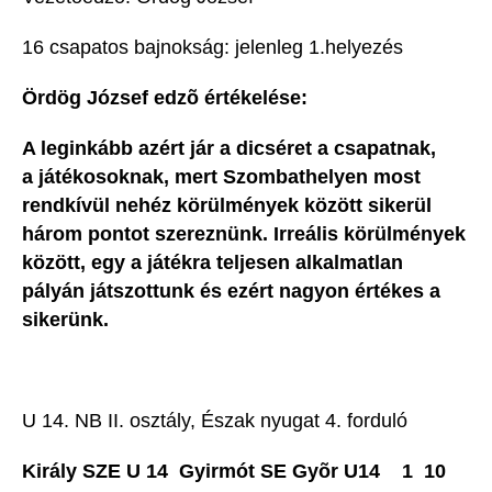
16 csapatos bajnokság: jelenleg 1.helyezés
Ördög József edzõ értékelése:
A leginkább azért jár a dicséret a csapatnak,
a játékosoknak, mert Szombathelyen most
rendkívül nehéz körülmények között sikerül
három pontot szereznünk. Irreális körülmények
között, egy a játékra teljesen alkalmatlan
pályán játszottunk és ezért nagyon értékes a
sikerünk.
U 14. NB II. osztály, Észak nyugat 4. forduló
Király SZE U 14  Gyirmót SE Gyõr U14 1  10