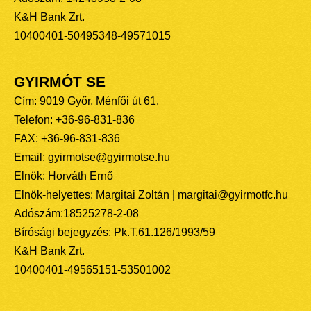
K&H Bank Zrt.
10400401-50495348-49571015
GYIRMÓT SE
Cím: 9019 Győr, Ménfői út 61.
Telefon: +36-96-831-836
FAX: +36-96-831-836
Email: gyirmotse@gyirmotse.hu
Elnök: Horváth Ernő
Elnök-helyettes: Margitai Zoltán | margitai@gyirmotfc.hu
Adószám:18525278-2-08
Bírósági bejegyzés: Pk.T.61.126/1993/59
K&H Bank Zrt.
10400401-49565151-53501002