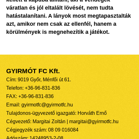
váratlan és jól eltalált lövését, nem tudta
hatástalanítani. A lányok most megtapasztalták
azt, amikor nem csak az ellenfél, hanem a
körülmények is megnehezítik a játékot.
GYIRMÓT FC Kft.
Cím: 9019 Győr, Ménfői út 61.
Telefon: +36-96-831-836
FAX: +36-96-831-836
Email: gyirmotfc@gyirmotfc.hu
Tulajdonos-ügyvezető igazgató: Horváth Ernő
Cégvezető: Margitai Zoltán | margitai@gyirmotfc.hu
Cégjegyzék szám: 08 09 016084
Adószám: 14248953-2-08