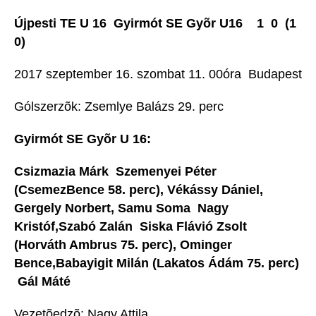
Újpesti TE U 16  Gyirmót SE Gyõr U16 1  0 (1 
0)
2017 szeptember 16. szombat 11. 00óra  Budapest
Gólszerzõk: Zsemlye Balázs 29. perc
Gyirmót SE Gyõr U 16:
Csizmazia Márk  Szemenyei Péter
(CsemezBence 58. perc), Vékássy Dániel,
Gergely Norbert, Samu Soma  Nagy
Kristóf,Szabó Zalán  Siska Flávió Zsolt
(Horváth Ambrus 75. perc), Ominger
Bence,Babayigit Milán (Lakatos Ádám 75. perc)
 Gál Máté
Vezetõedzõ: Nagy Attila