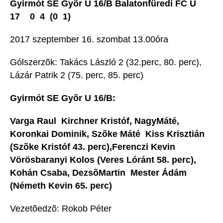
Gyirmót SE Gyõr U 16/B Balatonfüredi FC U
17 0  4 (0  1)
2017 szeptember 16. szombat 13.00óra
Gólszerzõk: Takács László 2 (32.perc, 80. perc),
Lázár Patrik 2 (75. perc, 85. perc)
Gyirmót SE Gyõr U 16/B:
Varga Raul  Kirchner Kristóf, NagyMáté,
Koronkai Dominik, Szõke Máté  Kiss Krisztián
(Szõke Kristóf 43. perc),Ferenczi Kevin 
Vörösbaranyi Kolos (Veres Lóránt 58. perc),
Kohán Csaba, DezsõMartin  Mester Ádám
(Németh Kevin 65. perc)
Vezetõedzõ: Rokob Péter