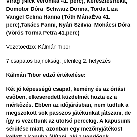
Virág (Nick Veronika 41. perc), KeresztesRéka,
Dömötör Dóra  Schwarz Dorina, Torda Liza 
Vangel Celina Hanna (Tóth MáriaÉva 41.
perc),Takács Fanni, Nyári Szilvia  Mohácsi Dóra
(Vörös Torma Petra 41.perc)
Vezetõedzõ: Kálmán Tibor
7 csapatos bajnokság: jelenleg 2. helyezés
Kálmán Tibor edzõ értékelése:
Két jó képességû csapat, kemény és az óriási
esõben, elkeseredett küzdelmét hozta ez a
mérkõzés. Ebben az idõjárásban, nem tudtuk a
megszokott sok passzos játékunkat játszani, de
így is vezettünk az utolsó percekig. A kapusunk
sérülése miatt, azonban egy mezõnyjátékost
kellett a kapuba állítani, aki a vendégek