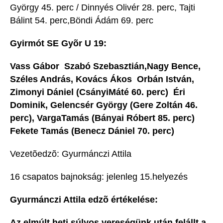
György 45. perc / Dinnyés Olivér 28. perc, Tajti
Bálint 54. perc,Böndi Ádám 69. perc
Gyirmót SE Gyõr U 19:
Vass Gábor  Szabó Szebasztián,Nagy Bence,
Széles András, Kovács Ákos  Orbán István,
Zimonyi Dániel (CsányiMáté 60. perc)  Éri
Dominik, Gelencsér György (Gere Zoltán 46.
perc), VargaTamás (Bányai Róbert 85. perc) 
Fekete Tamás (Benecz Dániel 70. perc)
Vezetõedzõ: Gyurmánczi Attila
16 csapatos bajnokság: jelenleg 15.helyezés
Gyurmánczi Attila edzõ értékelése:
Az elmúlt heti súlyos vereségünk után felállt a