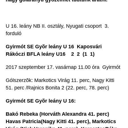
U 16. leány NB II. osztály, Nyugati csoport  3.
forduló
Gyirmót SE Gyõr leány U 16  Kaposvári
Rákóczi BFLA leány U16 2  2 (1  1)
2017 szeptember 17. vasárnap 11.00 óra  Gyirmót
Gólszerzõk: Markotics Virág 11. perc, Nagy Kitti
51. perc /Rajnics Bonita 2 (22. perc, 78. perc)
Gyirmót SE Gyõr leány U 16:
Bakó Rebeka (Horváth Alexandra 41. perc) 
Havas Patricia(Nagy Kitti 41. perc), Markotics