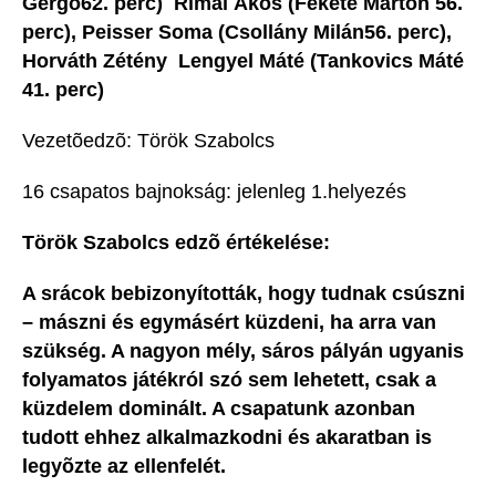
Gergõ62. perc)  Rimai Ákos (Fekete Márton 56.
perc), Peisser Soma (Csollány Milán56. perc),
Horváth Zétény  Lengyel Máté (Tankovics Máté
41. perc)
Vezetõedzõ: Török Szabolcs
16 csapatos bajnokság: jelenleg 1.helyezés
Török Szabolcs edzõ értékelése:
A srácok bebizonyították, hogy tudnak csúszni
– mászni és egymásért küzdeni, ha arra van
szükség. A nagyon mély, sáros pályán ugyanis
folyamatos játékról szó sem lehetett, csak a
küzdelem dominált. A csapatunk azonban
tudott ehhez alkalmazkodni és akaratban is
legyõzte az ellenfelét.