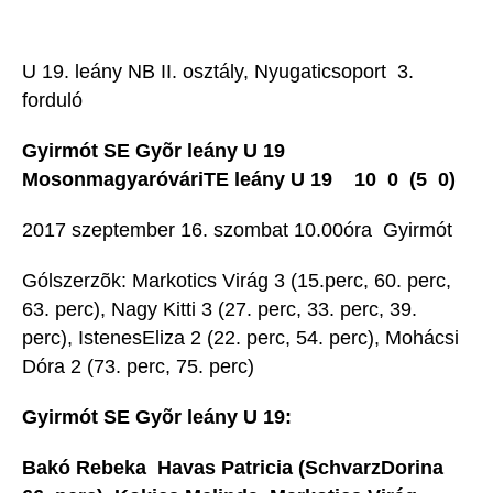
U 19. leány NB II. osztály, Nyugaticsoport  3.
forduló
Gyirmót SE Gyõr leány U 19 
MosonmagyaróváriTE leány U 19 10  0 (5  0)
2017 szeptember 16. szombat 10.00óra  Gyirmót
Gólszerzõk: Markotics Virág 3 (15.perc, 60. perc,
63. perc), Nagy Kitti 3 (27. perc, 33. perc, 39.
perc), IstenesEliza 2 (22. perc, 54. perc), Mohácsi
Dóra 2 (73. perc, 75. perc)
Gyirmót SE Gyõr leány U 19:
Bakó Rebeka  Havas Patricia (SchvarzDorina