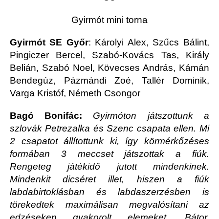
Gyirmót mini torna
Gyirmót SE Győr
: Károlyi Alex, Szűcs Bálint,
Pingiczer Bercel, Szabó-Kovács Tas, Király
Belián, Szabó Noel, Kövecses András, Kámán
Bendegúz, Pázmándi Zoé, Tallér Dominik,
Varga Kristóf, Németh Csongor
Bagó Bonifác:
Gyirmóton játszottunk a
szlovák Petrezalka és Szenc csapata ellen. Mi
2 csapatot állítottunk ki, így körmérkőzéses
formában 3 meccset játszottak a fiúk.
Rengeteg játékidő jutott mindenkinek.
Mindenkit dicséret illet, hiszen a fiúk
labdabirtoklásban és labdaszerzésben is
törekedtek maximálisan megvalósítani az
edzéseken gyakorolt elemeket. Bátor,