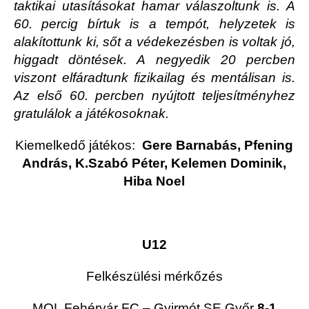
taktikai utasításokat hamar válaszoltunk is. A
60. percig bírtuk is a tempót, helyzetek is
alakítottunk ki, sőt a védekezésben is voltak jó,
higgadt döntések. A negyedik 20 percben
viszont elfáradtunk fizikailag és mentálisan is.
Az első 60. percben nyújtott teljesítményhez
gratulálok a játékosoknak.
Kiemelkedő játékos:
Gere Barnabás, Pfening
András, K.Szabó Péter, Kelemen Dominik,
Hiba Noel
U12
Felkészülési mérkőzés
MOL Fehérvár FC – Gyirmót SE Győr
8-1