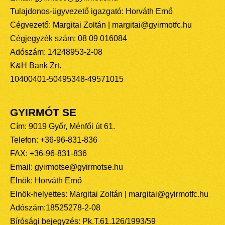
Tulajdonos-ügyvezető igazgató: Horváth Ernő
Cégvezető: Margitai Zoltán | margitai@gyirmotfc.hu
Cégjegyzék szám: 08 09 016084
Adószám: 14248953-2-08
K&H Bank Zrt.
10400401-50495348-49571015
GYIRMÓT SE
Cím: 9019 Győr, Ménfői út 61.
Telefon: +36-96-831-836
FAX: +36-96-831-836
Email: gyirmotse@gyirmotse.hu
Elnök: Horváth Ernő
Elnök-helyettes: Margitai Zoltán | margitai@gyirmotfc.hu
Adószám:18525278-2-08
Bírósági bejegyzés: Pk.T.61.126/1993/59