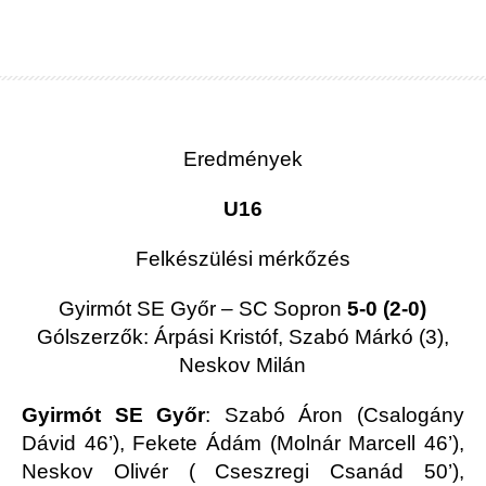
Eredmények
U16
Felkészülési mérkőzés
Gyirmót SE Győr – SC Sopron
5-0 (2-0)
Gólszerzők: Árpási Kristóf, Szabó Márkó (3),
Neskov Milán
Gyirmót SE Győr
: Szabó Áron (Csalogány
Dávid 46’), Fekete Ádám (Molnár Marcell 46’),
Neskov Olivér ( Cseszregi Csanád 50’),