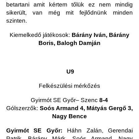
betartani amit kértem tőlük ez nem mindig
sikerült, van még mit fejlődnünk minden
szinten.
Kiemelkedő játékosok:
Bárány Iván, Bárány
Boris, Balogh Damján
U9
Felkészülési mérkőzés
Gyirmót SE Győr– Szenc
8-4
Gólszerzők:
Soós Armand 4, Mátyás Gergő 3,
Nagy Bence
Gyirmót SE Győr:
Háhn Zalán, Gerendai
Patrik, Bárány Márk, Soós Armand, Nagy