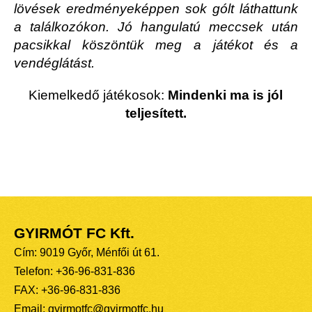
lövések eredményeképpen sok gólt láthattunk
a találkozókon. Jó hangulatú meccsek után
pacsikkal köszöntük meg a játékot és a
vendéglátást.
Kiemelkedő játékosok:
Mindenki ma is jól
teljesített.
GYIRMÓT FC Kft.
Cím: 9019 Győr, Ménfői út 61.
Telefon: +36-96-831-836
FAX: +36-96-831-836
Email: gyirmotfc@gyirmotfc.hu