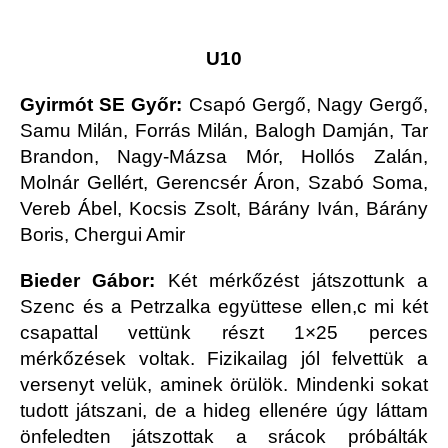
U10
Gyirmót SE Győr:
Csapó Gergő, Nagy Gergő,
Samu Milán, Forrás Milán, Balogh Damján, Tar
Brandon, Nagy-Mázsa Mór, Hollós Zalán,
Molnár Gellért, Gerencsér Áron, Szabó Soma,
Vereb Ábel, Kocsis Zsolt, Bárány Iván, Bárány
Boris, Chergui Amir
Bieder Gábor:
Két mérkőzést játszottunk a
Szenc és a Petrzalka együttese ellen,c mi két
csapattal vettünk részt 1×25 perces
mérkőzések voltak. Fizikailag jól felvettük a
versenyt velük, aminek örülök. Mindenki sokat
tudott játszani, de a hideg ellenére úgy láttam
önfeledten játszottak a srácok próbálták