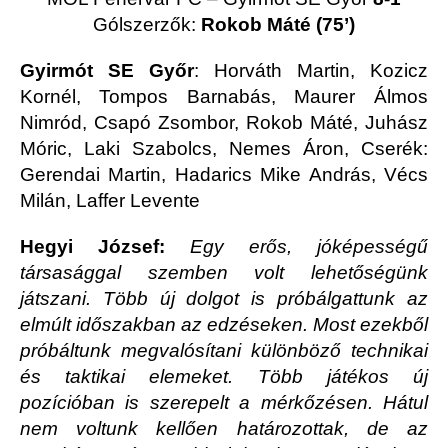
Gólszerzők:
Rokob Máté (75’)
Gyirmót SE Győr
: Horváth Martin, Kozicz
Kornél, Tompos Barnabás, Maurer Álmos
Nimród, Csapó Zsombor, Rokob Máté, Juhász
Móric, Laki Szabolcs, Nemes Áron, Cserék:
Gerendai Martin, Hadarics Mike András, Vécs
Milán, Laffer Levente
Hegyi József:
Egy erős, jóképességű
társasággal szemben volt lehetőségünk
játszani. Több új dolgot is próbálgattunk az
elmúlt időszakban az edzéseken. Most ezekből
próbáltunk megvalósítani különböző technikai
és taktikai elemeket. Több játékos új
pozícióban is szerepelt a mérkőzésen. Hátul
nem voltunk kellően határozottak, de az