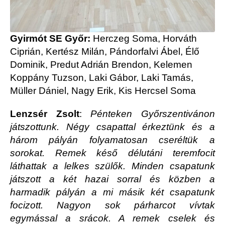
Gyirmót SE Győr:
Herczeg Soma, Horváth
Ciprián, Kertész Milán, Pándorfalvi Ábel, Élő
Dominik, Predut Adrián Brendon, Kelemen
Koppány Tuzson, Laki Gábor, Laki Tamás,
Müller Dániel, Nagy Erik, Kis Hercsel Soma
Lenzsér Zsolt
:
Pénteken Győrszentivánon
játszottunk. Négy csapattal érkeztünk és a
három pályán folyamatosan cseréltük a
sorokat. Remek késő délutáni teremfocit
láthattak a lelkes szülők. Minden csapatunk
játszott a két hazai sorral és közben a
harmadik pályán a mi másik két csapatunk
focizott. Nagyon sok párharcot vívtak
egymással a srácok. A remek cselek és