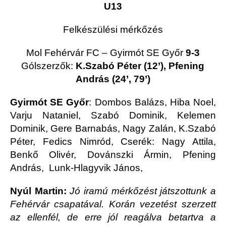
U13
Felkészülési mérkőzés
Mol Fehérvár FC – Gyirmót SE Győr
9-3
Gólszerzők:
K.Szabó Péter (12’), Pfening
András (24’, 79’)
Gyirmót SE Győr
: Dombos Balázs, Hiba Noel,
Varju Nataniel, Szabó Dominik, Kelemen
Dominik, Gere Barnabás, Nagy Zalán, K.Szabó
Péter, Fedics Nimród, Cserék: Nagy Attila,
Benkő Olivér, Dovánszki Ármin, Pfening
András, Lunk-Hlagyvik János,
Nyúl Martin:
Jó iramú mérkőzést játszottunk a
Fehérvár csapatával. Korán vezetést szerzett
az ellenfél, de erre jól reagálva betartva a