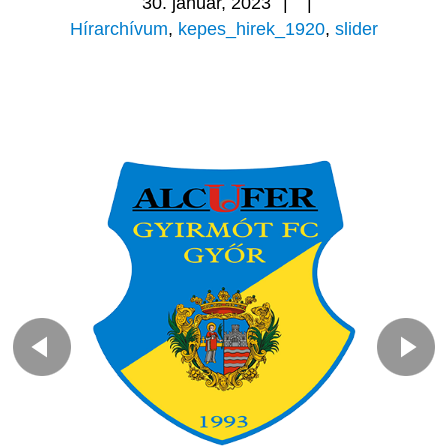
30. január, 2023
|
|
Hírarchívum
,
kepes_hirek_1920
,
slider