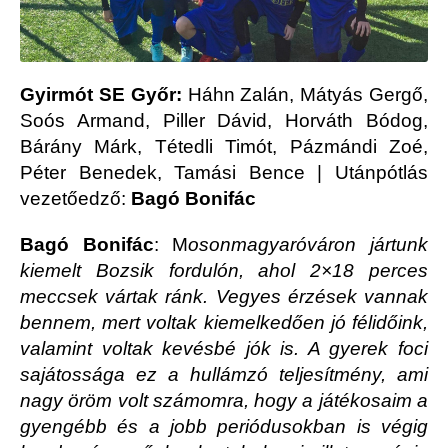
Gyirmót SE Győr:
Háhn Zalán, Mátyás Gergő,
Soós Armand, Piller Dávid, Horváth Bódog,
Bárány Márk, Tétedli Timót, Pázmándi Zoé,
Péter Benedek, Tamási Bence | Utánpótlás
vezetőedző:
Bagó Bonifác
Bagó Bonifác
: M
osonmagyaróváron jártunk
kiemelt Bozsik fordulón, ahol 2×18 perces
meccsek vártak ránk. Vegyes érzések vannak
bennem, mert voltak kiemelkedően jó félidőink,
valamint voltak kevésbé jók is. A gyerek foci
sajátossága ez a hullámzó teljesítmény, ami
nagy öröm volt számomra, hogy a játékosaim a
gyengébb és a jobb periódusokban is végig