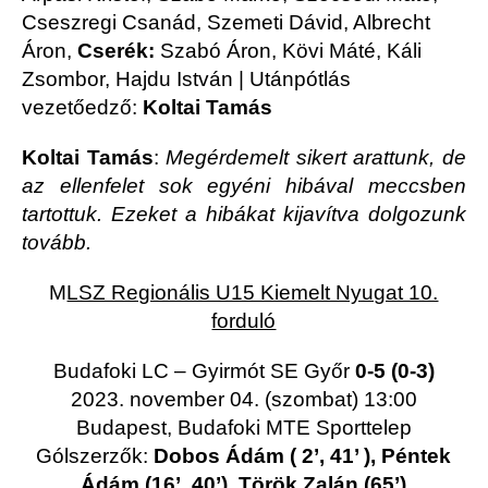
Cseszregi Csanád, Szemeti Dávid, Albrecht
Áron,
Cserék:
Szabó Áron, Kövi Máté, Káli
Zsombor, Hajdu István | Utánpótlás
vezetőedző:
Koltai Tamás
Koltai Tamás
:
Megérdemelt sikert arattunk, de
az ellenfelet sok egyéni hibával meccsben
tartottuk. Ezeket a hibákat kijavítva dolgozunk
tovább.
M
LSZ Regionális U15 Kiemelt Nyugat 10.
forduló
Budafoki LC – Gyirmót SE Győr
0-5 (0-3)
2023. november 04. (szombat) 13:00
Budapest, Budafoki MTE Sporttelep
Gólszerzők:
Dobos Ádám ( 2’, 41’ ), Péntek
Ádám (16’, 40’), Török Zalán (65’)