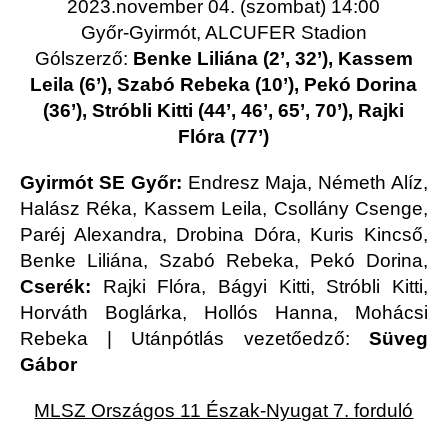
2023.november 04. (szombat) 14:00
Győr-Gyirmót, ALCUFER Stadion
Gólszerző:
Benke Liliána (2’, 32’), Kassem
Leila (6’), Szabó Rebeka (10’), Pekó Dorina
(36’), Stróbli Kitti (44’, 46’, 65’, 70’), Rajki
Flóra (77’)
Gyirmót SE Győr:
Endresz Maja, Németh Alíz,
Halász Réka, Kassem Leila, Csollány Csenge,
Paréj Alexandra, Drobina Dóra, Kuris Kincső,
Benke Liliána, Szabó Rebeka, Pekó Dorina,
Cserék:
Rajki Flóra, Bágyi Kitti, Stróbli Kitti,
Horváth Boglárka, Hollós Hanna, Mohácsi
Rebeka | Utánpótlás vezetőedző:
Süveg
Gábor
MLSZ Országos 11 Észak-Nyugat 7. forduló