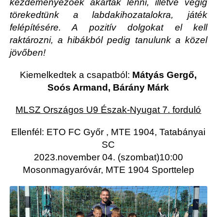
kezdeményezőek akartak lenni, illetve végig
törekedtünk a labdakihozatalokra, játék
felépítésére. A pozitív dolgokat el kell
raktározni, a hibákból pedig tanulunk a közel
jövőben!
Kiemelkedtek a csapatból:
Mátyás Gergő,
Soós Armand, Bárány Márk
MLSZ Országos U9 Észak-Nyugat 7. forduló
Ellenfél: ETO FC Győr , MTE 1904, Tatabányai
SC
2023.november 04. (szombat)10:00
Mosonmagyaróvár, MTE 1904 Sporttelep