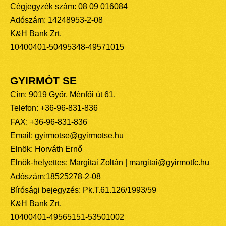
Cégjegyzék szám: 08 09 016084
Adószám: 14248953-2-08
K&H Bank Zrt.
10400401-50495348-49571015
GYIRMÓT SE
Cím: 9019 Győr, Ménfői út 61.
Telefon: +36-96-831-836
FAX: +36-96-831-836
Email: gyirmotse@gyirmotse.hu
Elnök: Horváth Ernő
Elnök-helyettes: Margitai Zoltán | margitai@gyirmotfc.hu
Adószám:18525278-2-08
Bírósági bejegyzés: Pk.T.61.126/1993/59
K&H Bank Zrt.
10400401-49565151-53501002