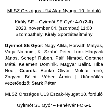
MLSZ Országos U14 Alap Nyugat 10. forduló
Király SE – Gyirmót SE Győr
4-0 (2-0)
2023. november 04. (szombat) 11:00
Szombathely, Király Sportlétesítmény
Gyirmót SE Győr
: Nagy Attila, Horváth Mátyás,
Varju Nataniel, K. Szabó Péter, Lunk-Hlagyvik
János, Schepf Ruben, Pálfi Nimród, Gerstner
Máté, Kelemen Dominik, Magyar Bálint, Hiba
Noel,
Cserék:
Benkő Olivér, Molnár rené,
Zagyva Bálint, Véber Ármin | Utánpótlás
vezetőedző:
Stark Péter
MLSZ Országos U13 Észak-Nyugat 10. forduló
Gyirmót SE Győr – Fehérvár FC
6-1