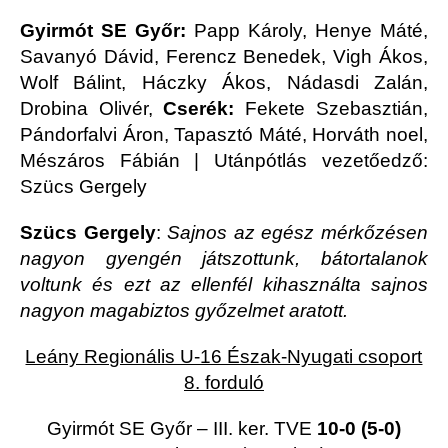
Gyirmót SE Győr:
Papp Károly, Henye Máté,
Savanyó Dávid, Ferencz Benedek, Vigh Ákos,
Wolf Bálint, Háczky Ákos, Nádasdi Zalán,
Drobina Olivér,
Cserék:
Fekete Szebasztián,
Pándorfalvi Áron, Tapasztó Máté, Horváth noel,
Mészáros Fábián | Utánpótlás vezetőedző:
Szücs Gergely
Szücs Gergely
:
Sajnos az egész mérkőzésen
nagyon gyengén játszottunk, bátortalanok
voltunk és ezt az ellenfél kihasználta sajnos
nagyon magabiztos győzelmet aratott.
Leány Regionális U-16 Észak-Nyugati csoport
8. forduló
Gyirmót SE Győr – III. ker. TVE
10-0 (5-0)