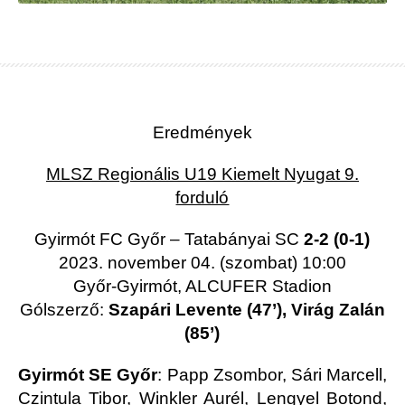
Eredmények
MLSZ Regionális U19 Kiemelt Nyugat 9.
forduló
Gyirmót FC Győr – Tatabányai SC
2-2 (0-1)
2023. november 04. (szombat) 10:00
Győr-Gyirmót, ALCUFER Stadion
Gólszerző:
Szapári Levente (47’), Virág Zalán
(85’)
Gyirmót SE Győr
: Papp Zsombor, Sári Marcell,
Czintula Tibor, Winkler Aurél, Lengyel Botond,