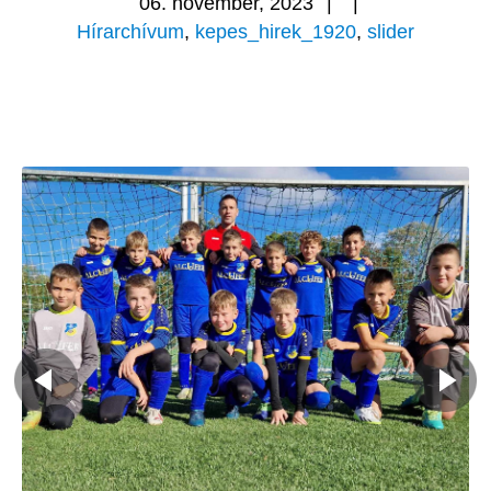
06. november, 2023
|
|
Hírarchívum
,
kepes_hirek_1920
,
slider