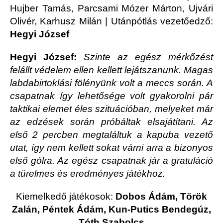
Hujber Tamás, Parcsami Mózer Márton, Ujvári
Olivér, Karhusz Milán | Utánpótlás vezetőedző:
Hegyi József
Hegyi József:
Szinte az egész mérkőzést
felállt védelem ellen kellett lejátszanunk. Magas
labdabirtoklási fölényünk volt a meccs során. A
csapatnak így lehetősége volt gyakorolni pár
taktikai elemet éles szituációban, melyeket már
az edzések során próbáltak elsajátítani. Az
első 2 percben megtaláltuk a kapuba vezető
utat, így nem kellett sokat várni arra a bizonyos
első gólra. Az egész csapatnak jár a gratuláció
a türelmes és eredményes játékhoz.
Kiemelkedő játékosok:
Dobos Ádám, Török
Zalán, Péntek Ádám, Kun-Putics Bendegúz,
Tóth Szabolcs