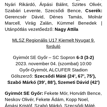
Nyári Rikárdó, Árpási Bálint, Szirtes Olivér,
Szabári Levente, Szecsődi Bence,
Cserék:
Gerencsér Dávid, Dénes Tamás, Molnár
Marcell, Virág Zalán, Kümmel Benedek |
Utánpótlás vezetőedző:
Nagy Attila
MLSZ Regionális U17 Kiemelt Nyugat 9.
forduló
Gyirmót SE Győr – SC Sopron
6-3 (3-2)
2023. november 04. (szombat) 10:00
Győr-Gyirmót, ALCUFER Stadion
Gólszerző:
Szecsődi Máté (24’, 67’, 75’),
Szabó Márkó (39’, 88’), Szemeti Dávid (42’)
Gyirmót SE Győr:
Fekete Mór, Horváth Bence,
Neskov Olivér, Fekete Ádám, Kopp Noel,
Árpási Kristóf, Szabó Márkó, Szecsődi Máté,