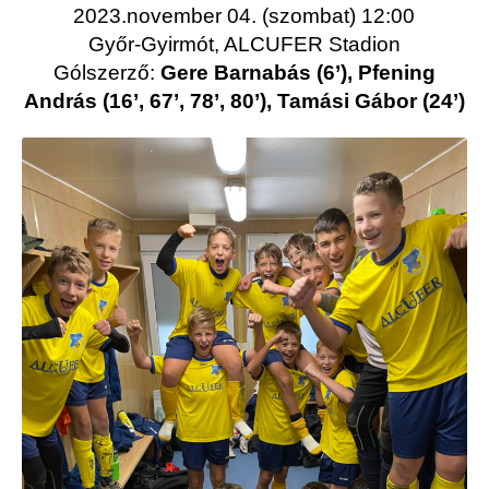
2023.november 04. (szombat) 12:00
Győr-Gyirmót, ALCUFER Stadion
Gólszerző:
Gere Barnabás (6’), Pfening
András (16’, 67’, 78’, 80’), Tamási Gábor (24’)