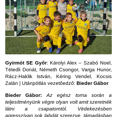
Gyirmót SE Győr
: Károlyi Alex – Szabó Noel,
Tétedli Donát, Németh Csongor, Varga Hunor,
Rácz-Haklik István, Kéring Vendel, Kocsis
Zalán | Utánpótlás vezetőedző:
Bieder Gábor
Bieder Gábor:
Az egész torna során a
teljesítményünk végre olyan volt amit szeretnék
látni a csapatomtól. Védekezésben
agresszívan sok labdát szerezve, támadásban