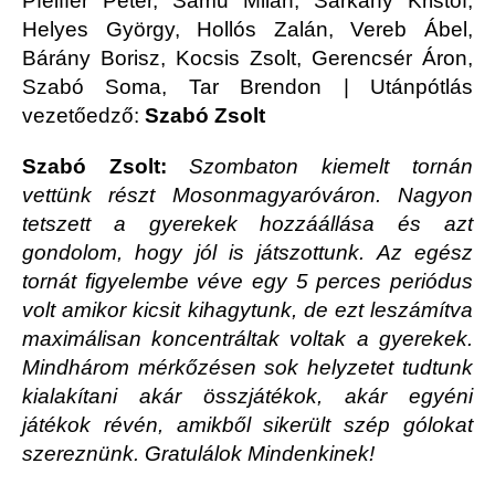
Pfeiffer Péter, Samu Milán, Sárkány Kristóf,
Helyes György, Hollós Zalán, Vereb Ábel,
Bárány Borisz, Kocsis Zsolt, Gerencsér Áron,
Szabó Soma, Tar Brendon | Utánpótlás
vezetőedző:
Szabó Zsolt
Szabó Zsolt:
Szombaton kiemelt tornán
vettünk részt Mosonmagyaróváron. Nagyon
tetszett a gyerekek hozzáállása és azt
gondolom, hogy jól is játszottunk. Az egész
tornát figyelembe véve egy 5 perces periódus
volt amikor kicsit kihagytunk, de ezt leszámítva
maximálisan koncentráltak voltak a gyerekek.
Mindhárom mérkőzésen sok helyzetet tudtunk
kialakítani akár összjátékok, akár egyéni
játékok révén, amikből sikerült szép gólokat
szereznünk. Gratulálok Mindenkinek!