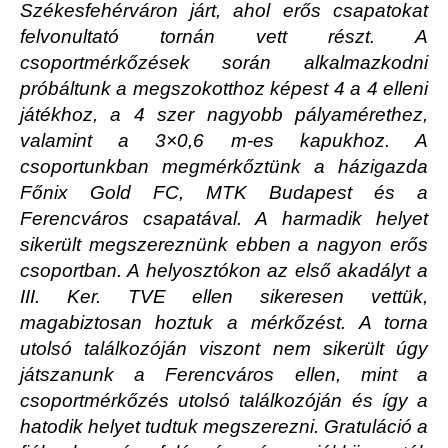
Székesfehérváron járt, ahol erős csapatokat
felvonultató tornán vett részt. A
csoportmérkőzések során alkalmazkodni
próbáltunk a megszokotthoz képest 4 a 4 elleni
játékhoz, a 4 szer nagyobb pályamérethez,
valamint a 3×0,6 m-es kapukhoz. A
csoportunkban megmérkőztünk a házigazda
Főnix Gold FC, MTK Budapest és a
Ferencváros csapatával. A harmadik helyet
sikerült megszereznünk ebben a nagyon erős
csoportban. A helyosztókon az első akadályt a
III. Ker. TVE ellen sikeresen vettük,
magabiztosan hoztuk a mérkőzést. A torna
utolsó találkozóján viszont nem sikerült úgy
játszanunk a Ferencváros ellen, mint a
csoportmérkőzés utolsó találkozóján és így a
hatodik helyet tudtuk megszerezni. Gratuláció a