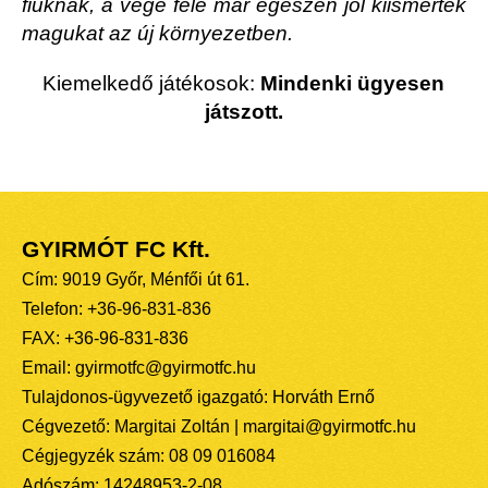
fiúknak, a vége felé már egészen jól kiismerték
magukat az új környezetben.
Kiemelkedő játékosok:
Mindenki ügyesen
játszott.
GYIRMÓT FC Kft.
Cím: 9019 Győr, Ménfői út 61.
Telefon: +36-96-831-836
FAX: +36-96-831-836
Email: gyirmotfc@gyirmotfc.hu
Tulajdonos-ügyvezető igazgató: Horváth Ernő
Cégvezető: Margitai Zoltán | margitai@gyirmotfc.hu
Cégjegyzék szám: 08 09 016084
Adószám: 14248953-2-08