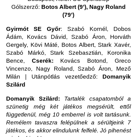
Gólszerző:
Botos Albert (9’), Nagy Roland
(79’)
Gyirmót SE Győr
: Szabó Kornél, Dobos
Ádám, Kovács Dávid, Szabó Áron, Horváth
Gergely, Kövi Máté, Botos Albert, Stark Xavér,
Szabó Márkó, Stark Szebasztián, Koronika
Bence,
Cserék:
Kovács Botond, Greco
Vincenzo, Nagy Roland, Szabó Áron, Mező
Milán | Utánpótlás vezetőedző:
Domanyik
Szilárd
Domanyik Szilárd:
Tartalék csapatomból a
szünetig még két játékos megsérült, ettől
függetlenül, még 10 emberrel is volt tartásunk.
Remélem tavaszra felépülnek a sérültjeink 7
játékos, és akkor elindulunk felfelé. Jó pihenést