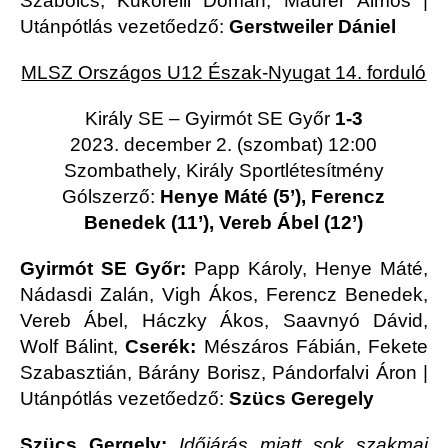
Szabolcs, Kukorelli Domán, Maurer Álmos |
Utánpótlás vezetőedző:
Gerstweiler Dániel
MLSZ Országos U12 Észak-Nyugat 14. forduló
Király SE – Gyirmót SE Győr
1-3
2023. december 2. (szombat) 12:00
Szombathely, Király Sportlétesítmény
Gólszerző:
Henye Máté (5’), Ferencz
Benedek (11’), Vereb Ábel (12’)
Gyirmót SE Győr:
Papp Károly, Henye Máté,
Nádasdi Zalán, Vigh Ákos, Ferencz Benedek,
Vereb Ábel, Háczky Ákos, Saavnyó Dávid,
Wolf Bálint,
Cserék:
Mészáros Fábián, Fekete
Szabasztián, Bárány Borisz, Pándorfalvi Áron |
Utánpótlás vezetőedző:
Szücs Geregely
Szücs Gergely:
Időjárás miatt sok szakmai