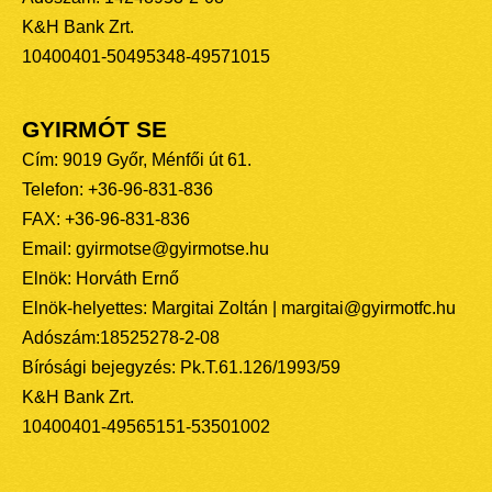
K&H Bank Zrt.
10400401-50495348-49571015
GYIRMÓT SE
Cím: 9019 Győr, Ménfői út 61.
Telefon: +36-96-831-836
FAX: +36-96-831-836
Email: gyirmotse@gyirmotse.hu
Elnök: Horváth Ernő
Elnök-helyettes: Margitai Zoltán | margitai@gyirmotfc.hu
Adószám:18525278-2-08
Bírósági bejegyzés: Pk.T.61.126/1993/59
K&H Bank Zrt.
10400401-49565151-53501002