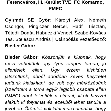
Ferencváros, III. Kerület TVE, FC Komarno,
PMFC
Gyirmót SE Győr
: Károlyi Alex, Németh
Csongor, Pingiczer Bercel, Hadfi Trisztán,
Tétedli Donát, Habuczki Vencel, Szabó-Kovács
Tas, Stelescu András | Utánpótlás vezetőedző:
Bieder Gábor
Bieder Gábor
:
Köszönjük a klubnak, hogy
részt vehettünk egy ilyen rangos tornán, jó
ellenfelek ellen. Úgy érzem kishitűen
játszottunk, ebből adódóan kevés helyzetet
tudtunk kialakítani, de volt egy mérkőzésünk
(szerintem a torna egyik legjobb csapata ellen
PMFC) ahol felvettük a ritmust, itt-ott helyzet
alakult ki folyamat és ezekből lehet tanulni a
jövőben. Örömteli volt látni más csapatok, hogy