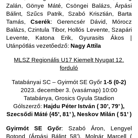
Zalán, Gönye Máté, Csöngei Balázs, Árpási
Bálint, Szűcs Patrik, Szabó Krisztián, Barta
Tamás,
Cserék
: Gerencsér Dávid, Mórocz
Balázs, Czintula Tibor, Hollós Levente, Szapári
Levente, Katona Erik, Gyurasits Ákos |
Utánpótlás vezetőedző:
Nagy Attila
MLSZ Regionális U17 Kiemelt Nyugat 12.
forduló
Tatabányai SC – Gyirmót SE Győr
1-5 (0-2)
2023. december 3. (vasárnap) 10:00
Tatabánya, Grosics Gyula Stadion
Gólszerző:
Hajdu Péter István ( 30’, 79’ ),
Szecsődi Máté (45’, 81’ ), Neskov Milán ( 51’ )
Gyirmót SE Győr
: Szabó Áron, Lengyel
Botond (Árpási Bálint 58’), Molnár Marcell (