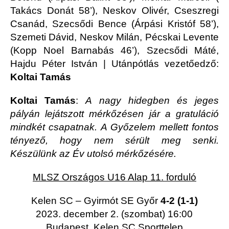
Takács Donát 58’), Neskov Olivér, Cseszregi
Csanád, Szecsődi Bence (Árpási Kristóf 58’),
Szemeti Dávid, Neskov Milán, Pécskai Levente
(Kopp Noel Barnabás 46’), Szecsődi Máté,
Hajdu Péter István | Utánpótlás vezetőedző:
Koltai Tamás
Koltai Tamás
:
A nagy hidegben és jeges
pályán lejátszott mérkőzésen jár a gratuláció
mindkét csapatnak. A Győzelem mellett fontos
tényező, hogy nem sérült meg senki.
Készülünk az Év utolsó mérkőzésére.
MLSZ Országos U16 Alap 11. forduló
Kelen SC – Gyirmót SE Győr
4-2 (1-1)
2023. december 2. (szombat) 16:00
Budapest, Kelen SC Sporttelep