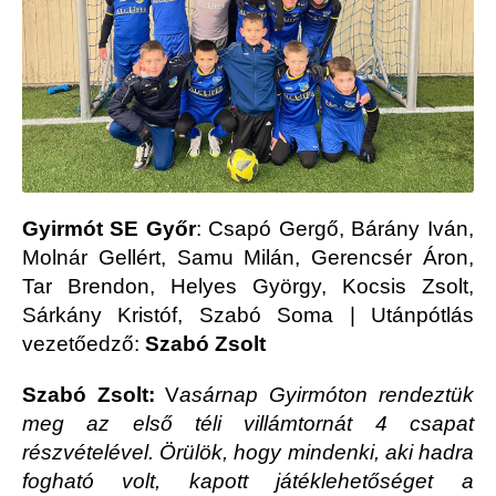
Gyirmót SE Győr
: Csapó Gergő, Bárány Iván,
Molnár Gellért, Samu Milán, Gerencsér Áron,
Tar Brendon, Helyes György, Kocsis Zsolt,
Sárkány Kristóf, Szabó Soma | Utánpótlás
vezetőedző:
Szabó Zsolt
Szabó Zsolt:
V
asárnap Gyirmóton rendeztük
meg az első téli villámtornát 4 csapat
részvételével. Örülök, hogy mindenki, aki hadra
fogható volt, kapott játéklehetőséget a