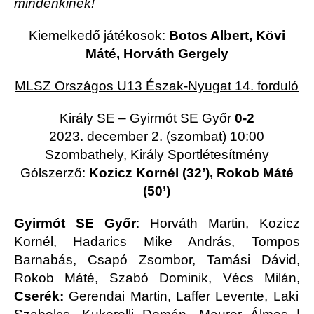
mindenkinek!
Kiemelkedő játékosok:
Botos Albert, Kövi
Máté, Horváth Gergely
MLSZ Országos U13 Észak-Nyugat 14. forduló
Király SE – Gyirmót SE Győr
0-2
2023. december 2. (szombat) 10:00
Szombathely, Király Sportlétesítmény
Gólszerző:
Kozicz Kornél (32’), Rokob Máté
(50’)
Gyirmót SE Győr
: Horváth Martin, Kozicz
Kornél, Hadarics Mike András, Tompos
Barnabás, Csapó Zsombor, Tamási Dávid,
Rokob Máté, Szabó Dominik, Vécs Milán,
Cserék:
Gerendai Martin, Laffer Levente, Laki