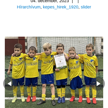
04. december, 2023
|
|
Hírarchívum
,
kepes_hirek_1920
,
slider