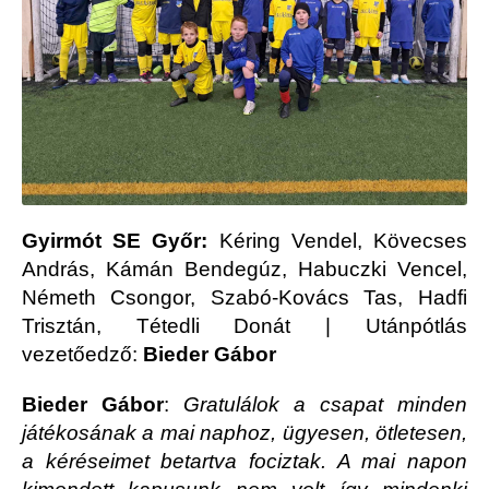
Gyirmót SE Győr:
Kéring Vendel, Kövecses
András, Kámán Bendegúz, Habuczki Vencel,
Németh Csongor, Szabó-Kovács Tas, Hadfi
Trisztán, Tétedli Donát | Utánpótlás
vezetőedző:
Bieder Gábor
Bieder Gábor
:
Gratulálok a csapat minden
játékosának a mai naphoz, ügyesen, ötletesen,
a kéréseimet betartva fociztak. A mai napon