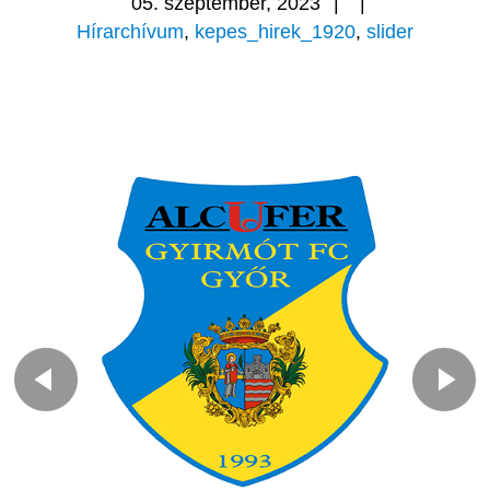
05. szeptember, 2023
|
|
Hírarchívum
,
kepes_hirek_1920
,
slider