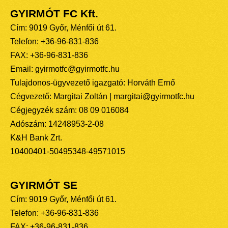
GYIRMÓT FC Kft.
Cím: 9019 Győr, Ménfői út 61.
Telefon: +36-96-831-836
FAX: +36-96-831-836
Email: gyirmotfc@gyirmotfc.hu
Tulajdonos-ügyvezető igazgató: Horváth Ernő
Cégvezető: Margitai Zoltán | margitai@gyirmotfc.hu
Cégjegyzék szám: 08 09 016084
Adószám: 14248953-2-08
K&H Bank Zrt.
10400401-50495348-49571015
GYIRMÓT SE
Cím: 9019 Győr, Ménfői út 61.
Telefon: +36-96-831-836
FAX: +36-96-831-836