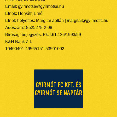
Email: gyirmotse@gyirmotse.hu
Elnök: Horváth Ernő
Elnök-helyettes: Margitai Zoltán | margitai@gyirmotfc.hu
Adószám:18525278-2-08
Bírósági bejegyzés: Pk.T.61.126/1993/59
K&H Bank Zrt.
10400401-49565151-53501002