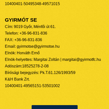
10400401-50495348-49571015
GYIRMÓT SE
Cím: 9019 Győr, Ménfői út 61.
Telefon: +36-96-831-836
FAX: +36-96-831-836
Email: gyirmotse@gyirmotse.hu
Elnök: Horváth Ernő
Elnök-helyettes: Margitai Zoltán | margitai@gyirmotfc.hu
Adószám:18525278-2-08
Bírósági bejegyzés: Pk.T.61.126/1993/59
K&H Bank Zrt.
10400401-49565151-53501002