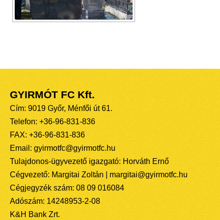
GYIRMÓT FC Kft.
Cím: 9019 Győr, Ménfői út 61.
Telefon: +36-96-831-836
FAX: +36-96-831-836
Email: gyirmotfc@gyirmotfc.hu
Tulajdonos-ügyvezető igazgató: Horváth Ernő
Cégvezető: Margitai Zoltán | margitai@gyirmotfc.hu
Cégjegyzék szám: 08 09 016084
Adószám: 14248953-2-08
K&H Bank Zrt.