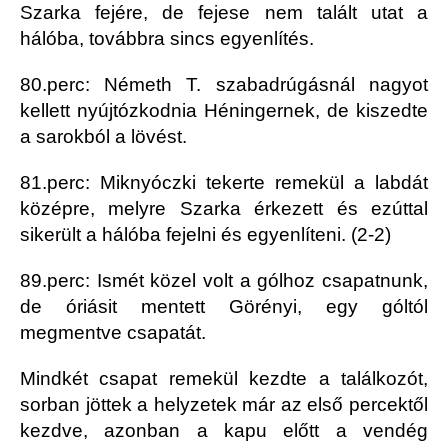
Szarka fejére, de fejese nem talált utat a
hálóba, továbbra sincs egyenlítés.
80.perc: Németh T. szabadrúgásnál nagyot
kellett nyújtózkodnia Héningernek, de kiszedte
a sarokból a lövést.
81.perc: Miknyóczki tekerte remekül a labdát
középre, melyre Szarka érkezett és ezúttal
sikerült a hálóba fejelni és egyenlíteni. (2-2)
89.perc: Ismét közel volt a gólhoz csapatnunk,
de óriásit mentett Görényi, egy góltól
megmentve csapatát.
Mindkét csapat remekül kezdte a találkozót,
sorban jöttek a helyzetek már az első percektől
kezdve, azonban a kapu előtt a vendég