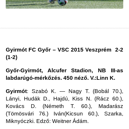
Gyirmót FC Győr – VSC 2015 Veszprém 2-2
(1-2)
Győr-Gyirmót, Alcufer Stadion, NB III-as
labdarúgó-mérkőzés. 450 néző. V.:Linn K.
Gyirmót
: Szabó K. — Nagy T. (Bobál 70.),
Lányi, Hudák D., Hajdú, Kiss N. (Rácz 60.),
Kovács D. (Németh T. 60.), Madarász
(Tömösvári 76.) Iván(Kicsun 60.), Szarka,
Miknyóczki. Edző: Weitner Ádám.