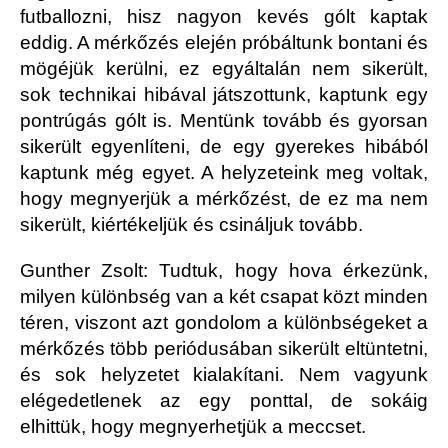
futballozni, hisz nagyon kevés gólt kaptak
eddig. A mérkőzés elején próbáltunk bontani és
mögéjük kerülni, ez egyáltalán nem sikerült,
sok technikai hibával játszottunk, kaptunk egy
pontrúgás gólt is. Mentünk tovább és gyorsan
sikerült egyenlíteni, de egy gyerekes hibából
kaptunk még egyet. A helyzeteink meg voltak,
hogy megnyerjük a mérkőzést, de ez ma nem
sikerült, kiértékeljük és csináljuk tovább.
Gunther Zsolt:
Tudtuk, hogy hova érkezünk,
milyen különbség van a két csapat közt minden
téren, viszont azt gondolom a különbségeket a
mérkőzés több periódusában sikerült eltüntetni,
és sok helyzetet kialakítani. Nem vagyunk
elégedetlenek az egy ponttal, de sokáig
elhittük, hogy megnyerhetjük a meccset.