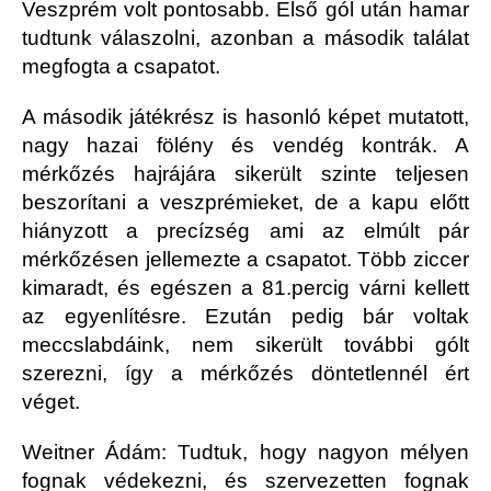
Veszprém volt pontosabb. Első gól után hamar
tudtunk válaszolni, azonban a második találat
megfogta a csapatot.
A második játékrész is hasonló képet mutatott,
nagy hazai fölény és vendég kontrák. A
mérkőzés hajrájára sikerült szinte teljesen
beszorítani a veszprémieket, de a kapu előtt
hiányzott a precízség ami az elmúlt pár
mérkőzésen jellemezte a csapatot. Több ziccer
kimaradt, és egészen a 81.percig várni kellett
az egyenlítésre. Ezután pedig bár voltak
meccslabdáink, nem sikerült további gólt
szerezni, így a mérkőzés döntetlennél ért
véget.
Weitner Ádám:
Tudtuk, hogy nagyon mélyen
fognak védekezni, és szervezetten fognak