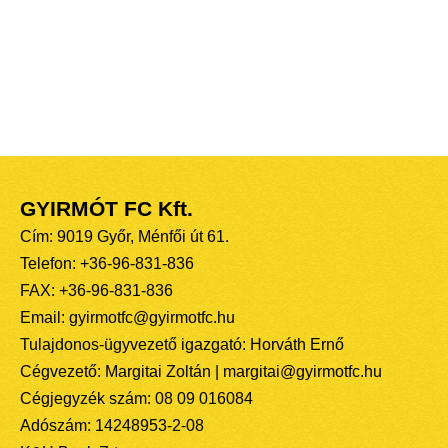
GYIRMÓT FC Kft.
Cím: 9019 Győr, Ménfői út 61.
Telefon: +36-96-831-836
FAX: +36-96-831-836
Email: gyirmotfc@gyirmotfc.hu
Tulajdonos-ügyvezető igazgató: Horváth Ernő
Cégvezető: Margitai Zoltán | margitai@gyirmotfc.hu
Cégjegyzék szám: 08 09 016084
Adószám: 14248953-2-08