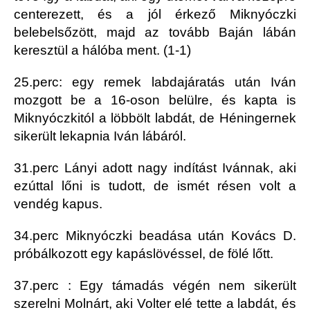
centerezett, és a jól érkező Miknyóczki
belebelsőzött, majd az tovább Baján lábán
keresztül a hálóba ment. (1-1)
25.perc: egy remek labdajáratás után Iván
mozgott be a 16-oson belülre, és kapta is
Miknyóczkitól a löbbölt labdát, de Héningernek
sikerült lekapnia Iván lábáról.
31.perc Lányi adott nagy indítást Ivánnak, aki
ezúttal lőni is tudott, de ismét résen volt a
vendég kapus.
34.perc Miknyóczki beadása után Kovács D.
próbálkozott egy kapáslövéssel, de fölé lőtt.
37.perc : Egy támadás végén nem sikerült
szerelni Molnárt, aki Volter elé tette a labdát, és