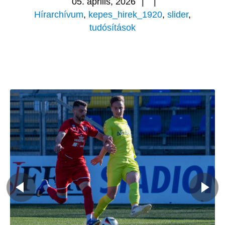
05. április, 2026
|
|
Hírarchívum
,
kepes_hirek_1920
,
slider
,
tudósítások