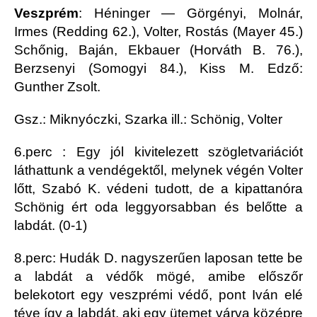
Veszprém
: Héninger — Görgényi, Molnár,
Irmes (Redding 62.), Volter, Rostás (Mayer 45.)
Schőnig, Baján, Ekbauer (Horváth B. 76.),
Berzsenyi (Somogyi 84.), Kiss M. Edző:
Gunther Zsolt.
Gsz.: Miknyóczki, Szarka ill.: Schönig, Volter
6.perc : Egy jól kivitelezett szögletvariációt
láthattunk a vendégektől, melynek végén Volter
lőtt, Szabó K. védeni tudott, de a kipattanóra
Schönig ért oda leggyorsabban és belőtte a
labdát. (0-1)
8.perc: Hudák D. nagyszerűen laposan tette be
a labdát a védők mögé, amibe előszőr
belekotort egy veszprémi védő, pont Iván elé
téve így a labdát, aki egy ütemet várva középre