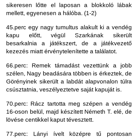
sikeresen lőtte el laposan a blokkoló lábak
mellett, egyenesen a hálóba. (1-2)
45.perc egy nagy tumultus alakult ki a vendég
kapu előtt, végül Szarkának sikerült
besarkalnia a játékszert, de a játékvezető
kezezés miatt érvénytelenítette a találatot.
66.perc: Remek támadást vezettünk a jobb
szélen, Nagy beadására többen is érkeztek, de
Görényinek sikerült a labdát alapvonalon túlra
csúsztatnia, veszélyeztetve saját kapuját is.
70.perc: Rácz tartotta meg szépen a vendég
16-oson belül, majd készített Németh T. elé, de
lövése centikkel kaput tévesztett.
77.perc: Lányi ívelt középre tű pontosan