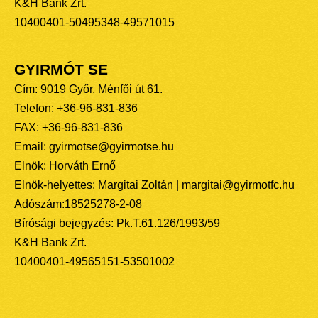
K&H Bank Zrt.
10400401-50495348-49571015
GYIRMÓT SE
Cím: 9019 Győr, Ménfői út 61.
Telefon: +36-96-831-836
FAX: +36-96-831-836
Email: gyirmotse@gyirmotse.hu
Elnök: Horváth Ernő
Elnök-helyettes: Margitai Zoltán | margitai@gyirmotfc.hu
Adószám:18525278-2-08
Bírósági bejegyzés: Pk.T.61.126/1993/59
K&H Bank Zrt.
10400401-49565151-53501002