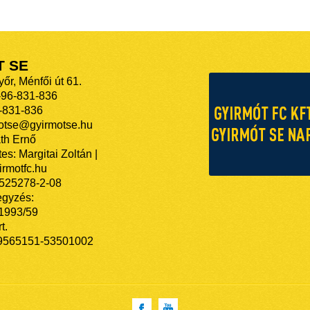
T SE
őr, Ménfői út 61.
-96-831-836
-831-836
motse@gyirmotse.hu
th Ernő
es: Margitai Zoltán |
rmotfc.hu
525278-2-08
egyzés:
/1993/59
t.
9565151-53501002