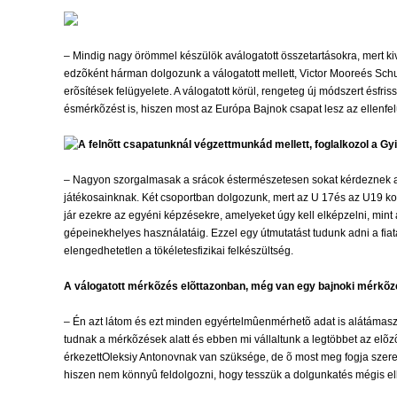
– Mindig nagy örömmel készülök aválogatott összetartásokra, mert kiv
edzõként hárman dolgozunk a válogatott mellett, Victor Mooreés Schu
erõsítések felügyelete. A válogatott körül, rengeteg új módszert ésf
ésmérkõzést is, hiszen most az Európa Bajnok csapat lesz az ellenfel
A felnõtt csapatunknál végzettmunkád mellett, foglalkozol a G
– Nagyon szorgalmasak a srácok éstermészetesen sokat kérdeznek a vál
játékosainknak. Két csoportban dolgozunk, mert az U 17és az U19 kor
jár ezekre az egyéni képzésekre, amelyeket úgy kell elképzelni, min
gépeinekhelyes használatáig. Ezzel egy útmutatást tudunk adni a fia
elengedhetetlen a tökéletesfizikai felkészültség.
A válogatott mérkõzés elõttazonban, még van egy bajnoki mérkõz
– Én azt látom és ezt minden egyértelmûenmérhetõ adat is alátámaszt
tudnak a mérkõzések alatt és ebben mi vállaltunk a legtöbbet az el
érkezettOleksiy Antonovnak van szüksége, de õ most meg fogja szerez
hiszen nem könnyû feldolgozni, hogy tesszük a dolgunkatés mégis elker