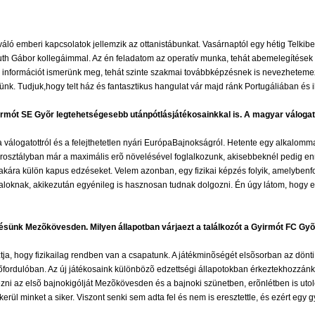
áló emberi kapcsolatok jellemzik az ottanistábunkat. Vasárnaptól egy hétig Telkib
th Gábor kollegáimmal. Az én feladatom az operatív munka, tehát abemelegítések é
riss információt ismerünk meg, tehát szinte szakmai továbbképzésnek is nevezhetem
ünk. Tudjuk,hogy telt ház és fantasztikus hangulat vár majd ránk Portugáliában és
yirmót SE Gyõr legtehetségesebb utánpótlásjátékosainkkal is. A magyar váloga
ogatottról és a felejthetetlen nyári EurópaBajnokságról. Hetente egy alkalommal t
osztályban már a maximális erõ növelésével foglalkozunk, akisebbeknél pedig enne
t akára külön kapus edzéseket. Velem azonban, egy fizikai képzés folyik, amelybe
taloknak, akikezután egyénileg is hasznosan tudnak dolgozni. Én úgy látom, hogy 
ésünk Mezõkövesden. Milyen állapotban várjaezt a találkozót a Gyirmót FC Gy
ja, hogy fizikailag rendben van a csapatunk. A játékminõségét elsõsorban az dönti
õzõfordulóban. Az új játékosaink különbözõ edzettségi állapotokban érkeztekhozz
ni az elsõ bajnokigólját Mezõkövesden és a bajnoki szünetben, erõnlétben is utolé
ül minket a siker. Viszont senki sem adta fel és nem is eresztettle, és ezért egy g