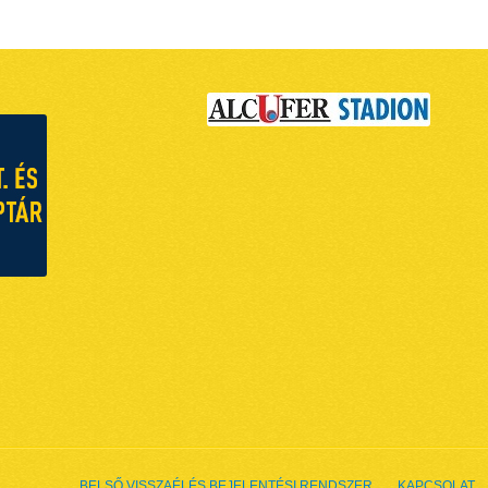
BELSŐ VISSZAÉLÉS BEJELENTÉSI RENDSZER
KAPCSOLAT