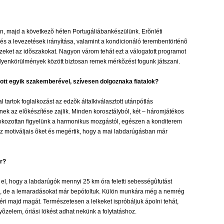
en, majd a következõ héten Portugáliábankészülünk. Erõnléti
s a levezetések irányítása, valamint a kondicionáló terembentörténõ
ezeket az idõszakokat. Nagyon várom tehát ezt a válogatott programot
 ilyenkörülmények között biztosan remek mérkõzést fogunk játszani.
tott egyik szakemberével, szívesen dolgoznaka fiatalok?
artok foglalkozást az edzõk általkiválasztott utánpótlás
k az elõkészítése zajlik. Minden korosztályból, két – háromjátékos
nfokozottan figyelünk a harmonikus mozgástól, egészen a konditerem
ez motiváljais õket és megértik, hogy a mai labdarúgásban már
õr?
 el, hogy a labdarúgók mennyi 25 km óra feletti sebességûfutást
ánk, de a lemaradásokat már bepótoltuk. Külön munkára még a nemrég
ri majd magát. Természetesen a lelkeket ispróbáljuk ápolni tehát,
yõzelem, óriási lökést adhat nekünk a folytatáshoz.