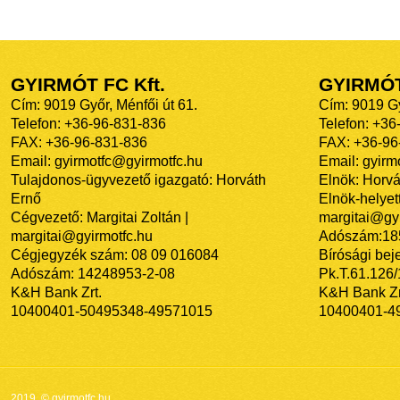
GYIRMÓT FC Kft.
GYIRMÓ
Cím: 9019 Győr, Ménfői út 61.
Cím: 9019 Gy
Telefon: +36-96-831-836
Telefon: +36
FAX: +36-96-831-836
FAX: +36-96
Email: gyirmotfc@gyirmotfc.hu
Email: gyir
Tulajdonos-ügyvezető igazgató: Horváth
Elnök: Horvá
Ernő
Elnök-helyett
Cégvezető: Margitai Zoltán |
margitai@gyi
margitai@gyirmotfc.hu
Adószám:18
Cégjegyzék szám: 08 09 016084
Bírósági bej
Adószám: 14248953-2-08
Pk.T.61.126
K&H Bank Zrt.
K&H Bank Zr
10400401-50495348-49571015
10400401-4
2019. © gyirmotfc.hu