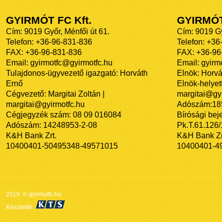
GYIRMÓT FC Kft.
GYIRMÓ
Cím: 9019 Győr, Ménfői út 61.
Cím: 9019 Gy
Telefon: +36-96-831-836
Telefon: +36
FAX: +36-96-831-836
FAX: +36-96
Email: gyirmotfc@gyirmotfc.hu
Email: gyir
Tulajdonos-ügyvezető igazgató: Horváth
Elnök: Horvá
Ernő
Elnök-helyett
Cégvezető: Margitai Zoltán |
margitai@gyi
margitai@gyirmotfc.hu
Adószám:18
Cégjegyzék szám: 08 09 016084
Bírósági bej
Adószám: 14248953-2-08
Pk.T.61.126
K&H Bank Zrt.
K&H Bank Zr
10400401-50495348-49571015
10400401-4
2019. © gyirmotfc.hu
Készítette: