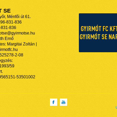
T SE
őr, Ménfői út 61.
-96-831-836
-831-836
motse@gyirmotse.hu
th Ernő
es: Margitai Zoltán |
rmotfc.hu
525278-2-08
egyzés:
/1993/59
t.
9565151-53501002