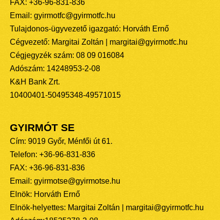
FAX: +36-96-831-836
Email: gyirmotfc@gyirmotfc.hu
Tulajdonos-ügyvezető igazgató: Horváth Ernő
Cégvezető: Margitai Zoltán | margitai@gyirmotfc.hu
Cégjegyzék szám: 08 09 016084
Adószám: 14248953-2-08
K&H Bank Zrt.
10400401-50495348-49571015
GYIRMÓT SE
Cím: 9019 Győr, Ménfői út 61.
Telefon: +36-96-831-836
FAX: +36-96-831-836
Email: gyirmotse@gyirmotse.hu
Elnök: Horváth Ernő
Elnök-helyettes: Margitai Zoltán | margitai@gyirmotfc.hu