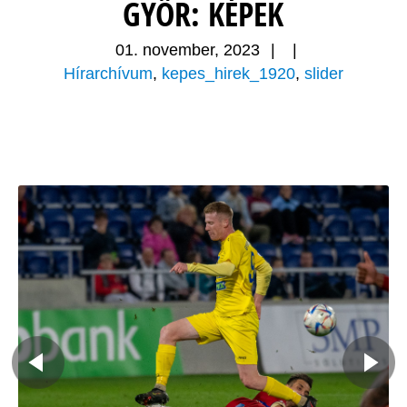
GYŐR: KÉPEK
01. november, 2023
|
|
Hírarchívum
,
kepes_hirek_1920
,
slider