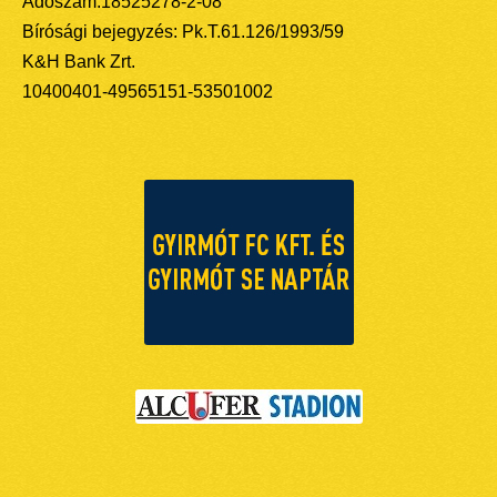
Adószám:18525278-2-08
Bírósági bejegyzés: Pk.T.61.126/1993/59
K&H Bank Zrt.
10400401-49565151-53501002