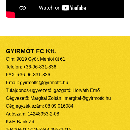
GYIRMÓT FC Kft.
Cím: 9019 Győr, Ménfői út 61.
Telefon: +36-96-831-836
FAX: +36-96-831-836
Email: gyirmotfc@gyirmotfc.hu
Tulajdonos-ügyvezető igazgató: Horváth Ernő
Cégvezető: Margitai Zoltán | margitai@gyirmotfc.hu
Cégjegyzék szám: 08 09 016084
Adószám: 14248953-2-08
K&H Bank Zrt.
10400401-50495348-49571015