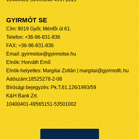
GYIRMÓT SE
Cím: 9019 Győr, Ménfői út 61.
Telefon: +36-96-831-836
FAX: +36-96-831-836
Email: gyirmotse@gyirmotse.hu
Elnök: Horváth Ernő
Elnök-helyettes: Margitai Zoltán | margitai@gyirmotfc.hu
Adószám:18525278-2-08
Bírósági bejegyzés: Pk.T.61.126/1993/59
K&H Bank Zrt.
10400401-49565151-53501002