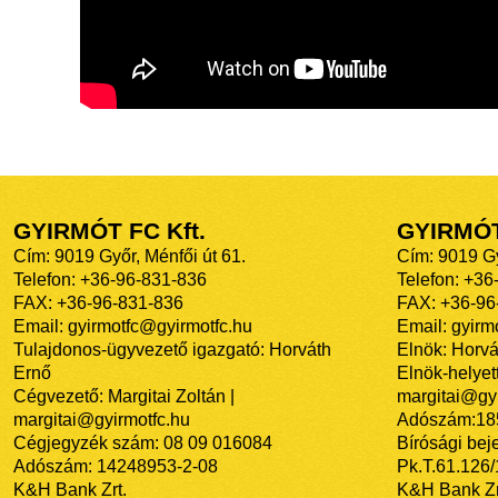
GYIRMÓT FC Kft.
GYIRMÓ
Cím: 9019 Győr, Ménfői út 61.
Cím: 9019 Gy
Telefon: +36-96-831-836
Telefon: +36
FAX: +36-96-831-836
FAX: +36-96
Email: gyirmotfc@gyirmotfc.hu
Email: gyir
Tulajdonos-ügyvezető igazgató: Horváth
Elnök: Horvá
Ernő
Elnök-helyett
Cégvezető: Margitai Zoltán |
margitai@gyi
margitai@gyirmotfc.hu
Adószám:18
Cégjegyzék szám: 08 09 016084
Bírósági bej
Adószám: 14248953-2-08
Pk.T.61.126
K&H Bank Zrt.
K&H Bank Zr