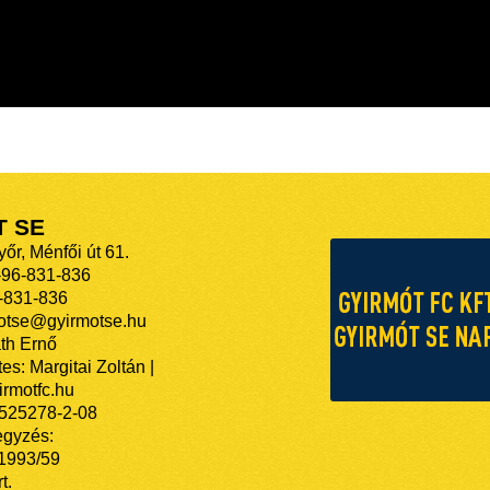
T SE
őr, Ménfői út 61.
-96-831-836
-831-836
motse@gyirmotse.hu
th Ernő
es: Margitai Zoltán |
rmotfc.hu
525278-2-08
egyzés:
/1993/59
t.