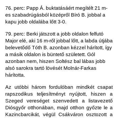
76. perc: Papp Á. buktatásáért megítélt 21 m-
es szabadrúgásból középről Bíró B. jobbal a
kapu jobb oldalába lőtt 3-0.
79. perc: Berki játszott a jobb oldalon felfutó
Major elé, aki 16 m-ről jobbal lőtt, a labda útjába
belevetődő Tóth B. azonban kézzel hárított, így
a másik oldalon is büntető született. Gól
azonban nem, hiszen Soltész bal lábas jobb
alsó sarokra tartó lövését Molnár-Farkas
hárította.
Az utóbbi három fordulóban mindkét csapat
rapszodikus teljesítményt nyújtott, hiszen a
Szeged vereséget szenvedett a listavezető
Diósgyőr otthonában, majd otthon győzte le a
Kazincbarcikát, végül Csákváron osztozott a