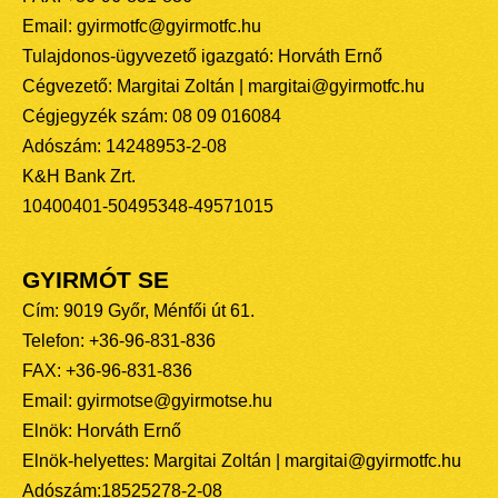
Email: gyirmotfc@gyirmotfc.hu
Tulajdonos-ügyvezető igazgató: Horváth Ernő
Cégvezető: Margitai Zoltán | margitai@gyirmotfc.hu
Cégjegyzék szám: 08 09 016084
Adószám: 14248953-2-08
K&H Bank Zrt.
10400401-50495348-49571015
GYIRMÓT SE
Cím: 9019 Győr, Ménfői út 61.
Telefon: +36-96-831-836
FAX: +36-96-831-836
Email: gyirmotse@gyirmotse.hu
Elnök: Horváth Ernő
Elnök-helyettes: Margitai Zoltán | margitai@gyirmotfc.hu
Adószám:18525278-2-08