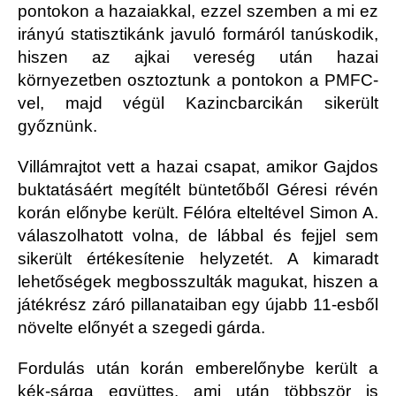
pontokon a hazaiakkal, ezzel szemben a mi ez
irányú statisztikánk javuló formáról tanúskodik,
hiszen az ajkai vereség után hazai
környezetben osztoztunk a pontokon a PMFC-
vel, majd végül Kazincbarcikán sikerült
győznünk.
Villámrajtot vett a hazai csapat, amikor Gajdos
buktatásáért megítélt büntetőből Géresi révén
korán előnybe került. Félóra elteltével Simon A.
válaszolhatott volna, de lábbal és fejjel sem
sikerült értékesítenie helyzetét. A kimaradt
lehetőségek megbosszulták magukat, hiszen a
játékrész záró pillanataiban egy újabb 11-esből
növelte előnyét a szegedi gárda.
Fordulás után korán emberelőnybe került a
kék-sárga együttes, ami után többször is