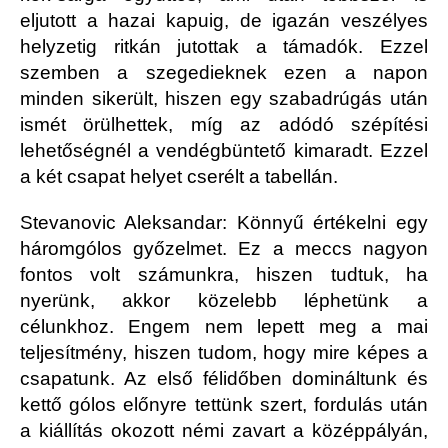
eljutott a hazai kapuig, de igazán veszélyes
helyzetig ritkán jutottak a támadók. Ezzel
szemben a szegedieknek ezen a napon
minden sikerült, hiszen egy szabadrúgás után
ismét örülhettek, míg az adódó szépítési
lehetőségnél a vendégbüntető kimaradt. Ezzel
a két csapat helyet cserélt a tabellán.
Stevanovic Aleksandar: Könnyű értékelni egy
háromgólos győzelmet. Ez a meccs nagyon
fontos volt számunkra, hiszen tudtuk, ha
nyerünk, akkor közelebb léphetünk a
célunkhoz. Engem nem lepett meg a mai
teljesítmény, hiszen tudom, hogy mire képes a
csapatunk. Az első félidőben domináltunk és
kettő gólos előnyre tettünk szert, fordulás után
a kiállítás okozott némi zavart a középpályán,