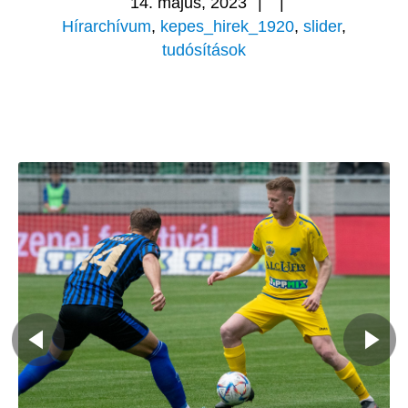
14. május, 2023
|
|
Hírarchívum
,
kepes_hirek_1920
,
slider
,
tudósítások