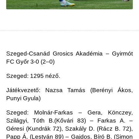
Szeged-Csanád Grosics Akadémia – Gyirmót
FC Győr 3-0 (2–0)
Szeged: 1295 néző.
Játékvezető: Nazsa Tamás (Berényi Ákos,
Punyi Gyula)
Szeged: Molnár-Farkas – Gera, Könczey,
Szilágyi, Tóth B.(Kővári 83) – Farkas A. –
Géresi (Kundrák 72), Szakály D. (Rácz B. 72),
Papp Á. (Lestyán 89) – Gajdos, Bíró B. (Simon