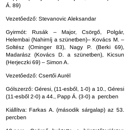
Á. 89)
Vezetőedző: Stevanovic Aleksandar
Gyirmót: Rusák – Major, Csörgő, Polgár,
Helembai (Nahirníj a szünetben)– Kovács M. –
Soltész (Ominger 83), Nagy P. (Berki 69),
Madarász (Kovács D. a szünetben), Kicsun
(Herjeczki 69) – Simon A.
Vezetőedző: Csertői Aurél
Gólszerző: Géresi, (11-esből, 1-0) a 10., Géresi
(11-esből 2-0) a 44., Papp Á. (3-0) a percben
Kiállítva: Farkas A. (második sárgalap) az 53.
percben