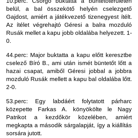
10.perc. Csörgő buktatta a büntetőterületen
belül, a bal összekötő helyén cselezgető
Gajdost, amiért a játékvezető tizenegyest ítélt.
Az ítélet végrehajtó Géresi a balra mozduló
Rusák mellet a kapu jobb oldalába helyezett. 1-
0.
44.perc: Major buktatta a kapu előtt keresztbe
cselező Bíró B., ami után ismét büntetőt lőtt a
hazai csapat, amiből Géresi jobbal a jobbra
mozduló Rusák mellett a kapu bal oldalába lőtt.
2-0.
53.perc: Egy labdáért folytatott párharc
közepette Farkas A. könyökölte le Nagy
Patrikot a kezdőkör közelében, amiért
megkapta a második sárgalapját, így a kiállítás
sorsára jutott.