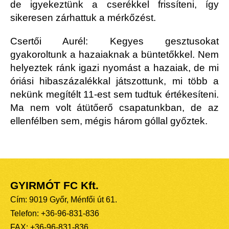
de igyekeztünk a cserékkel frissíteni, így
sikeresen zárhattuk a mérkőzést.
Csertői Aurél: Kegyes gesztusokat
gyakoroltunk a hazaiaknak a büntetőkkel. Nem
helyeztek ránk igazi nyomást a hazaiak, de mi
óriási hibaszázalékkal játszottunk, mi több a
nekünk megítélt 11-est sem tudtuk értékesíteni.
Ma nem volt átütőerő csapatunkban, de az
ellenfélben sem, mégis három góllal győztek.
GYIRMÓT FC Kft.
Cím: 9019 Győr, Ménfői út 61.
Telefon: +36-96-831-836
FAX: +36-96-831-836