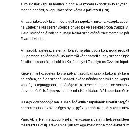
a fõvárosiak kapusa hárítani tudott. A veszprémiek fociztak fölényben,
megbolondított, a kapu közepébe vágta a játékszert (1:0).
A hazai játékosok talán még a gólt ünnepelték, mikor a középkezdést 
helyzetek nélkül szerénykedõ Honvéd beívelésekkel próbált veszélyt te
Garai lövésébe álltak bele, majd Kollár szögleténél Alex maradt le pár
fõvárosi védõk.
A második játékrész elején a Honvéd fiataljai gyors kontrákkal próbá
55. percben Kollár balról, 35 méterrõl végezhetett el egy szabadrúgást
frissítette csapatát, Leitold és Kollár helyett Zsömlye és Czvetkó lépe
Kiegyenlített küzdelem folyt a pályán, azonban csak a bakonyiak kerü
balszélen, de éles szögbõl leadott lövése néhány centivel a bal kapufa
vendégek legnagyobb lehetõsége a 78. percben adódott, de Vernes 20 
durva belépõt is feljegyezhettünk mindkét oldalon. A 91. percben Grós
Ha egy kicsit döcögõsen is, de Vágó Attila csapatának sikerült begyûjt
bennmaradáshoz szükséges nyolc gyõzelembõl az elsõt sikerült absz
Vágó Attila: Nem játszottunk jól a mérkõzésen, de a mi helyzetünkbe
másrészt az öt új játékos most játszott együtt elõször a többiekkel 