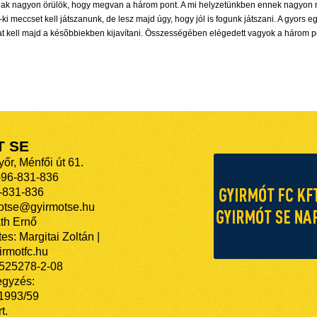
ak nagyon örülök, hogy megvan a három pont. A mi helyzetünkben ennek nagyon nag
i meccset kell játszanunk, de lesz majd úgy, hogy jól is fogunk játszani. A gyors 
ákat kell majd a késõbbiekben kijavítani. Összességében elégedett vagyok a három 
T SE
őr, Ménfői út 61.
-96-831-836
-831-836
motse@gyirmotse.hu
th Ernő
es: Margitai Zoltán |
rmotfc.hu
525278-2-08
egyzés:
/1993/59
t.