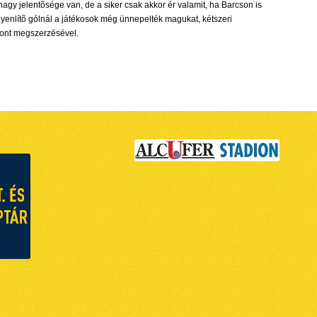
y jelentõsége van, de a siker csak akkor ér valamit, ha Barcson is
egyenlítõ gólnál a játékosok még ünnepelték magukat, kétszeri
pont megszerzésével.