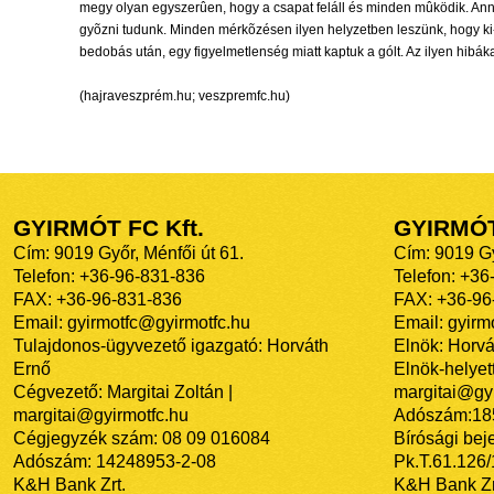
megy olyan egyszerûen, hogy a csapat feláll és minden mûködik. Ann
gyõzni tudunk. Minden mérkõzésen ilyen helyzetben leszünk, hogy ki-k
bedobás után, egy figyelmetlenség miatt kaptuk a gólt. Az ilyen hib
(hajraveszprém.hu; veszpremfc.hu)
GYIRMÓT FC Kft.
GYIRMÓ
Cím: 9019 Győr, Ménfői út 61.
Cím: 9019 Gy
Telefon: +36-96-831-836
Telefon: +36
FAX: +36-96-831-836
FAX: +36-96
Email: gyirmotfc@gyirmotfc.hu
Email: gyir
Tulajdonos-ügyvezető igazgató: Horváth
Elnök: Horvá
Ernő
Elnök-helyett
Cégvezető: Margitai Zoltán |
margitai@gyi
margitai@gyirmotfc.hu
Adószám:18
Cégjegyzék szám: 08 09 016084
Bírósági bej
Adószám: 14248953-2-08
Pk.T.61.126
K&H Bank Zrt.
K&H Bank Zr