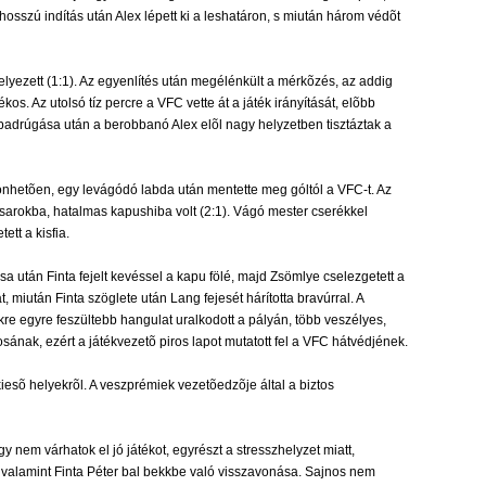
hosszú indítás után Alex lépett ki a leshatáron, s miután három védõt
elyezett (1:1). Az egyenlítés után megélénkült a mérkõzés, az addig
. Az utolsó tíz percre a VFC vette át a játék irányítását, elõbb
szabadrúgása után a berobbanó Alex elõl nagy helyzetben tisztáztak a
zönhetõen, egy levágódó labda után mentette meg góltól a VFC-t. Az
sõ sarokba, hatalmas kapushiba volt (2:1). Vágó mester cserékkel
ett a kisfia.
 után Finta fejelt kevéssel a kapu fölé, majd Zsömlye cselezgetett a
, miután Finta szöglete után Lang fejesét hárította bravúrral. A
e egyre feszültebb hangulat uralkodott a pályán, több veszélyes,
sának, ezért a játékvezetõ piros lapot mutatott fel a VFC hátvédjének.
kiesõ helyekrõl. A veszprémiek vezetõedzõje által a biztos
nem várhatok el jó játékot, egyrészt a stresszhelyzet miatt,
, valamint Finta Péter bal bekkbe való visszavonása. Sajnos nem