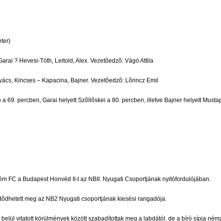
ter)
arai ? Hevesi-Tóth, Leitold, Alex. Vezetõedzõ: Vágó Attila
vács, Kincses – Kapacina, Bajner. Vezetõedzõ: Lõrincz Emil
ó a 69. percben, Garai helyett Szõllõskei a 80. percben, illetve Bajner helyett Mus
rém FC a Budapest Honvéd II-t az NBII. Nyugati Csoportjának nyitófordulójában.
dõdhetett meg az NB2 Nyugati csoportjának kiesési rangadója.
n belül vitatott körülmények között szabadítottak meg a labdától, de a bíró sípja 