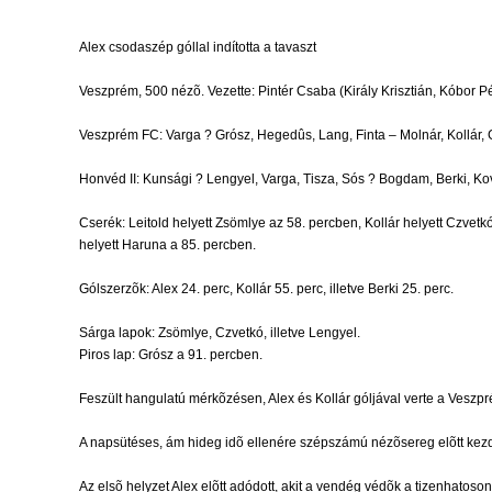
Alex csodaszép góllal indította a tavaszt
Veszprém, 500 nézõ. Vezette: Pintér Csaba (Király Krisztián, Kóbor Pé
Veszprém FC: Varga ? Grósz, Hegedûs, Lang, Finta – Molnár, Kollár, G
Honvéd II: Kunsági ? Lengyel, Varga, Tisza, Sós ? Bogdam, Berki, Ko
Cserék: Leitold helyett Zsömlye az 58. percben, Kollár helyett Czvetk
helyett Haruna a 85. percben.
Gólszerzõk: Alex 24. perc, Kollár 55. perc, illetve Berki 25. perc.
Sárga lapok: Zsömlye, Czvetkó, illetve Lengyel.
Piros lap: Grósz a 91. percben.
Feszült hangulatú mérkõzésen, Alex és Kollár góljával verte a Veszp
A napsütéses, ám hideg idõ ellenére szépszámú nézõsereg elõtt kez
Az elsõ helyzet Alex elõtt adódott, akit a vendég védõk a tizenhatoso