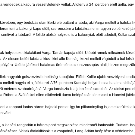
 a vendégek a kapura veszélytelenek voltak. A fölény a 24. percben érett góllá, egy 
követõen, egy bedobás után Berki elé pattant a labda, aki Varga mellett a hálóba h
remteni a bakonyi kapu elõtt, szerencsére a labdákra nem nagyon volt érkezõ játékos
 centivel a labdáról. A félidõ utolsó helyzete is a bakonyiak elõtt adódott, Kollár 
ltak helyzeteket kialakítani Varga Tamás kapuja elõtt. Utóbbi remek reflexének kös
. Az élesen belõtt labda a kicsit kint álló Kunsági kezei mellett vágódott a bal fel
tt pályára. Utóbbi játékost hatalmas öröm érte az összecsapás alatt, hiszen megszület
ltek nagyobb gólszerzési lehetõség kapujába. Elõbb Kollár újabb veszélyes beadása
 mellett hagyta el a játékteret. A 76. percben Kunsági helyre hozta hatalmas hibáját
méteres szabadrúgását Varga tornászta ki a jobb felsõ sarokból. Az utolsó percekr
z Róbert a Szõllõskei ellen elkövetett durva belépõ után törlesztett a Honvéd játéko
eni a roppant fontos három bajnoki pontot, így ha pillanatnyilag is, de elkerültek a 
olválni.
n, a kiesési rangadón a három pont megszerzése mindennél fontosabb. Tudtam, hogy 
tétmérkõzésen. Voltak átalakítások is a csapatnál, Lang Ádám beépítése a védelembe