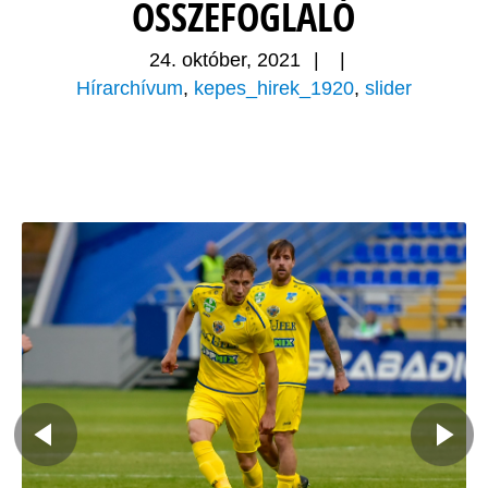
ÖSSZEFOGLALÓ
24. október, 2021
|
|
Hírarchívum
,
kepes_hirek_1920
,
slider