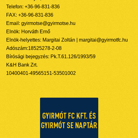
Telefon: +36-96-831-836
FAX: +36-96-831-836
Email: gyirmotse@gyirmotse.hu
Elnök: Horváth Ernő
Elnök-helyettes: Margitai Zoltán | margitai@gyirmotfc.hu
Adószám:18525278-2-08
Bírósági bejegyzés: Pk.T.61.126/1993/59
K&H Bank Zrt.
10400401-49565151-53501002