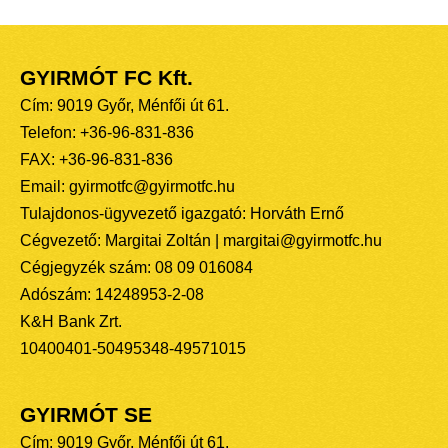
GYIRMÓT FC Kft.
Cím: 9019 Győr, Ménfői út 61.
Telefon: +36-96-831-836
FAX: +36-96-831-836
Email: gyirmotfc@gyirmotfc.hu
Tulajdonos-ügyvezető igazgató: Horváth Ernő
Cégvezető: Margitai Zoltán | margitai@gyirmotfc.hu
Cégjegyzék szám: 08 09 016084
Adószám: 14248953-2-08
K&H Bank Zrt.
10400401-50495348-49571015
GYIRMÓT SE
Cím: 9019 Győr, Ménfői út 61.