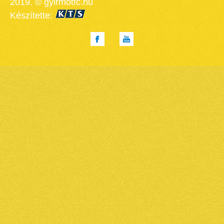
2019. © gyirmotfc.hu
Készítette: