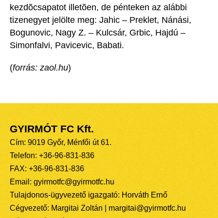
kezdõcsapatot illetõen, de pénteken az alábbi
tizenegyet jelölte meg: Jahic – Preklet, Nánási,
Bogunovic, Nagy Z. – Kulcsár, Grbic, Hajdú –
Simonfalvi, Pavicevic, Babati.
(
forrás: zaol.hu
)
GYIRMÓT FC Kft.
Cím: 9019 Győr, Ménfői út 61.
Telefon: +36-96-831-836
FAX: +36-96-831-836
Email: gyirmotfc@gyirmotfc.hu
Tulajdonos-ügyvezető igazgató: Horváth Ernő
Cégvezető: Margitai Zoltán | margitai@gyirmotfc.hu