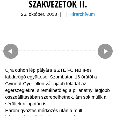
SZAKVEZETÕK II.
26. október, 2013
|
|
Hírarchívum
Újra otthon lép pályára a ZTE FC NB II-es
labdarúgó együttese. Szombaton 16 órától a
Gyirmót-Gyõr ellen vár újabb feladat az
egerszegiekre, s remélhetõleg a pillanatnyi legjobb
összeállításában szerepelhetnek, ám sok múlik a
sérültek állapotán is.
Három gyõztes mérkõzés után a múlt