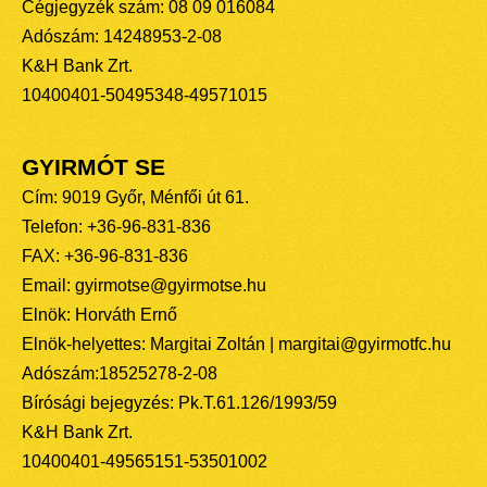
Cégjegyzék szám: 08 09 016084
Adószám: 14248953-2-08
K&H Bank Zrt.
10400401-50495348-49571015
GYIRMÓT SE
Cím: 9019 Győr, Ménfői út 61.
Telefon: +36-96-831-836
FAX: +36-96-831-836
Email: gyirmotse@gyirmotse.hu
Elnök: Horváth Ernő
Elnök-helyettes: Margitai Zoltán | margitai@gyirmotfc.hu
Adószám:18525278-2-08
Bírósági bejegyzés: Pk.T.61.126/1993/59
K&H Bank Zrt.
10400401-49565151-53501002