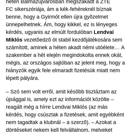
héten Balmazújvárosban megszakadt a ZTE
FC sikerszériája, ám a kék-fehéreknél bíznak
benne, hogy a Gyirmót ellen újra gyõzelmet
ünnepelhetnek. Ám, hogy kikkel, ez is lényeges
kérdés, ugyanis az elmúlt fordulóban
Lendvai
Miklós
vezetõedzõ öt stabil kezdõjátékosára sem
számított, aminek a héten akadt némi utóélete… A
szakember a hét elején megindokolta ennek okát,
mégis, az országos sajtóban az jelent meg, hogy a
hiányzók egyik fele elmaradt fizetésük miatt nem
lépett pályára.
– Szó sem volt errõl, amit késõbb tisztáztam az
újsággal is, amely ezt az információt közölte –
reagált még a hírre Lendvai Miklós (az más
kérdés, hogy csúsztak a fizetések, amit egyébként
nem tagadtak a klubnál – a szerzõ). – Azokat a
döntéseket nekem kell felvállalnom, melyeket