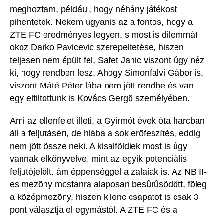
meghoztam, például, hogy néhány játékost
pihentetek. Nekem ugyanis az a fontos, hogy a
ZTE FC eredményes legyen, s most is dilemmát
okoz Darko Pavicevic szerepeltetése, hiszen
teljesen nem épült fel, Safet Jahic viszont úgy néz
ki, hogy rendben lesz. Ahogy Simonfalvi Gábor is,
viszont Máté Péter lába nem jött rendbe és van
egy eltiltottunk is Kovács Gergõ személyében.
Ami az ellenfelet illeti, a Gyirmót évek óta harcban
áll a feljutásért, de hiába a sok erõfeszítés, eddig
nem jött össze neki. A kisalföldiek most is úgy
vannak elkönyvelve, mint az egyik potenciális
feljutójelölt, ám éppenséggel a zalaiak is. Az NB II-
es mezõny mostanra alaposan besûrûsödött, fõleg
a középmezõny, hiszen kilenc csapatot is csak 3
pont választja el egymástól. A ZTE FC és a