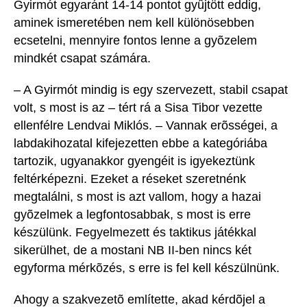
Gyirmót egyaránt 14-14 pontot gyûjtött eddig,
aminek ismeretében nem kell különösebben
ecsetelni, mennyire fontos lenne a gyõzelem
mindkét csapat számára.
– A Gyirmót mindig is egy szervezett, stabil csapat
volt, s most is az – tért rá a Sisa Tibor vezette
ellenfélre Lendvai Miklós. – Vannak erõsségei, a
labdakihozatal kifejezetten ebbe a kategóriába
tartozik, ugyanakkor gyengéit is igyekeztünk
feltérképezni. Ezeket a réseket szeretnénk
megtalálni, s most is azt vallom, hogy a hazai
gyõzelmek a legfontosabbak, s most is erre
készülünk. Fegyelmezett és taktikus játékkal
sikerülhet, de a mostani NB II-ben nincs két
egyforma mérkõzés, s erre is fel kell készülnünk.
Ahogy a szakvezetõ említette, akad kérdõjel a