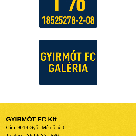
GYIRMÓT FC Kft.
Cím: 9019 Győr, Ménfői út 61.
Telefon: +36-96-831-836