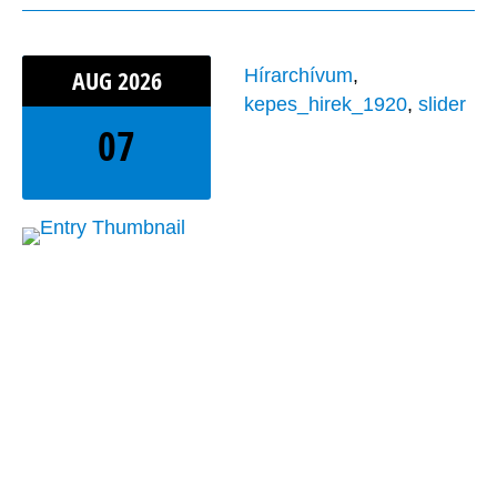
AUG
2026
Hírarchívum
,
kepes_hirek_1920
,
slider
07