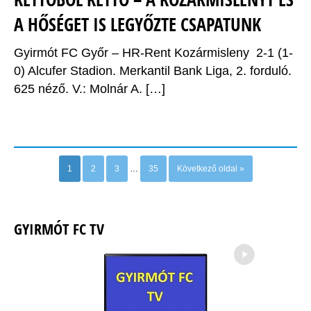
A HŐSÉGET IS LEGYŐZTE CSAPATUNK
Gyirmót FC Győr – HR-Rent Kozármisleny 2-1 (1-
0) Alcufer Stadion. Merkantil Bank Liga, 2. forduló.
625 néző. V.: Molnár A. […]
Older posts
1
2
3
…
35
Következő oldal »
GYIRMÓT FC TV
→