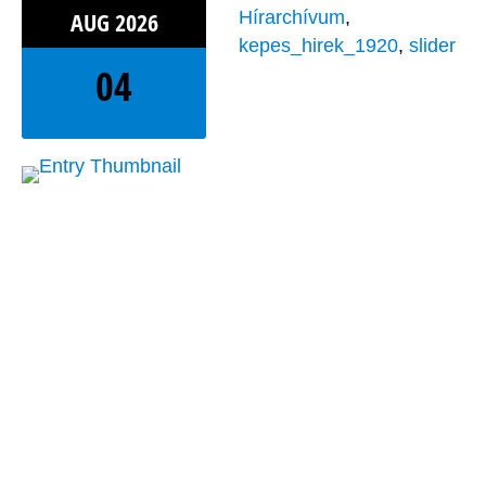
AUG
2026
Hírarchívum
,
kepes_hirek_1920
,
slider
04