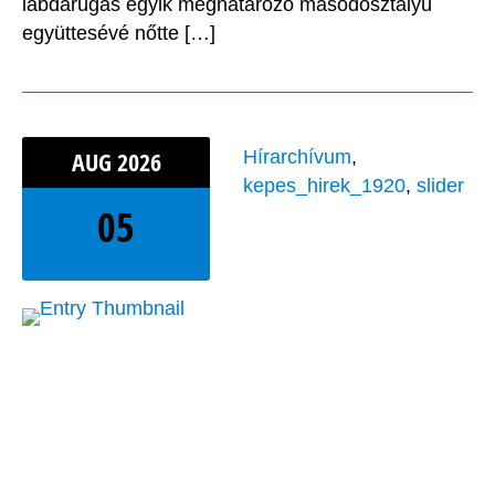
labdarúgás egyik meghatározó másodosztályú
együttesévé nőtte […]
AUG
2026
Hírarchívum
,
kepes_hirek_1920
,
slider
05