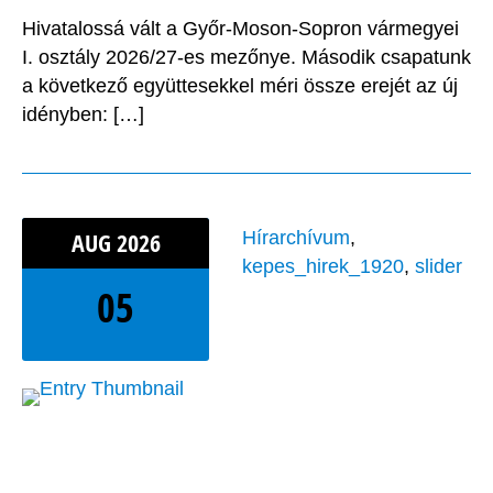
Hivatalossá vált a Győr-Moson-Sopron vármegyei
I. osztály 2026/27-es mezőnye. Második csapatunk
a következő együttesekkel méri össze erejét az új
idényben: […]
AUG
2026
Hírarchívum
,
kepes_hirek_1920
,
slider
05