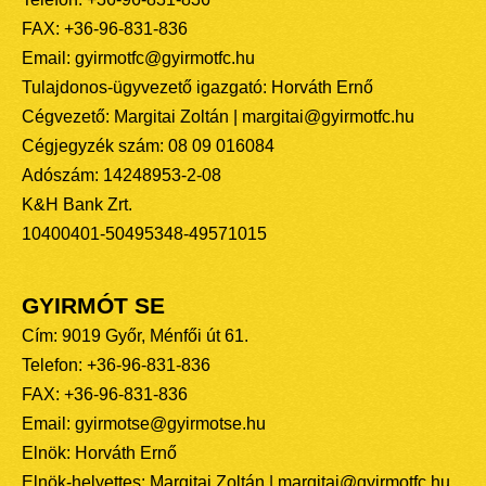
FAX: +36-96-831-836
Email: gyirmotfc@gyirmotfc.hu
Tulajdonos-ügyvezető igazgató: Horváth Ernő
Cégvezető: Margitai Zoltán | margitai@gyirmotfc.hu
Cégjegyzék szám: 08 09 016084
Adószám: 14248953-2-08
K&H Bank Zrt.
10400401-50495348-49571015
GYIRMÓT SE
Cím: 9019 Győr, Ménfői út 61.
Telefon: +36-96-831-836
FAX: +36-96-831-836
Email: gyirmotse@gyirmotse.hu
Elnök: Horváth Ernő
Elnök-helyettes: Margitai Zoltán | margitai@gyirmotfc.hu