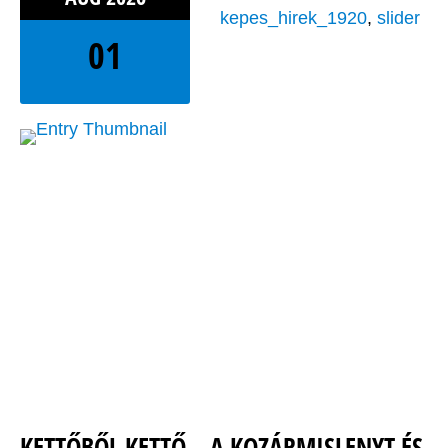
kepes_hirek_1920
,
slider
01
KETTŐBŐL KETTŐ – A KOZÁRMISLENYT ÉS