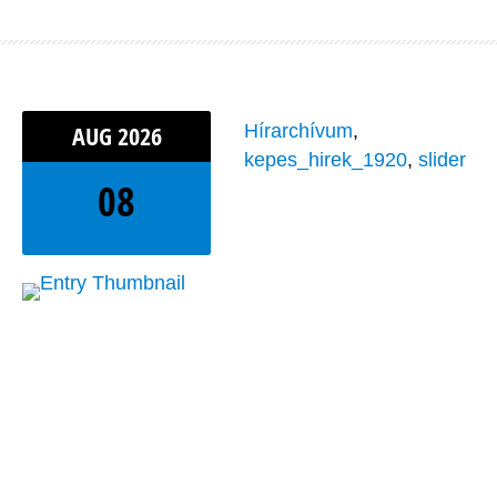
AUG
2026
Hírarchívum
,
kepes_hirek_1920
,
slider
08