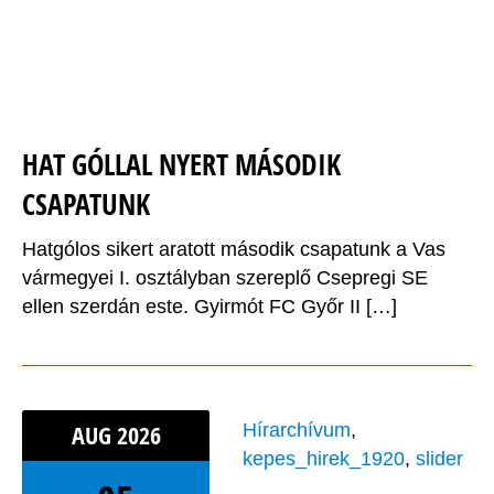
HAT GÓLLAL NYERT MÁSODIK
CSAPATUNK
Hatgólos sikert aratott második csapatunk a Vas
vármegyei I. osztályban szereplő Csepregi SE
ellen szerdán este. Gyirmót FC Győr II […]
AUG
2026
Hírarchívum
,
kepes_hirek_1920
,
slider