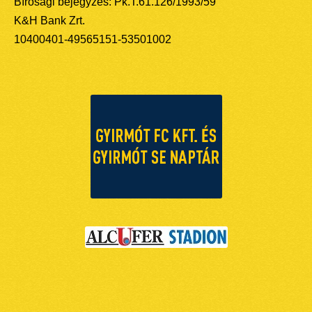
Bírósági bejegyzés: Pk.T.61.126/1993/59
K&H Bank Zrt.
10400401-49565151-53501002