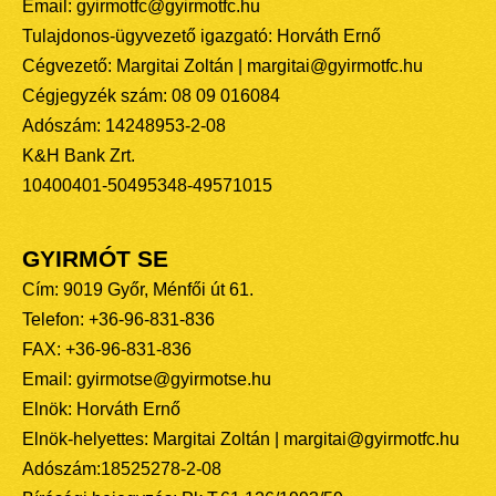
Email: gyirmotfc@gyirmotfc.hu
Tulajdonos-ügyvezető igazgató: Horváth Ernő
Cégvezető: Margitai Zoltán | margitai@gyirmotfc.hu
Cégjegyzék szám: 08 09 016084
Adószám: 14248953-2-08
K&H Bank Zrt.
10400401-50495348-49571015
GYIRMÓT SE
Cím: 9019 Győr, Ménfői út 61.
Telefon: +36-96-831-836
FAX: +36-96-831-836
Email: gyirmotse@gyirmotse.hu
Elnök: Horváth Ernő
Elnök-helyettes: Margitai Zoltán | margitai@gyirmotfc.hu
Adószám:18525278-2-08