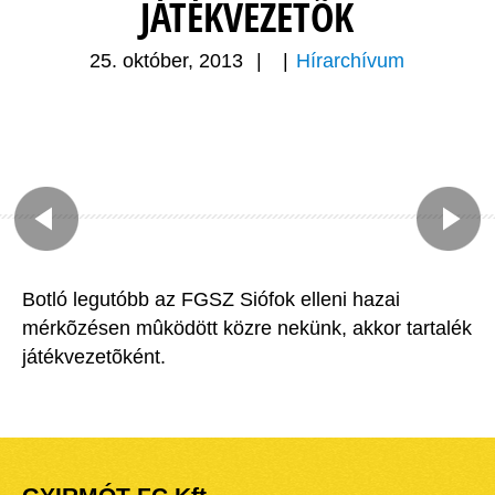
JÁTÉKVEZETÕK
25. október, 2013
|
|
Hírarchívum
Botló legutóbb az FGSZ Siófok elleni hazai
mérkõzésen mûködött közre nekünk, akkor tartalék
játékvezetõként.