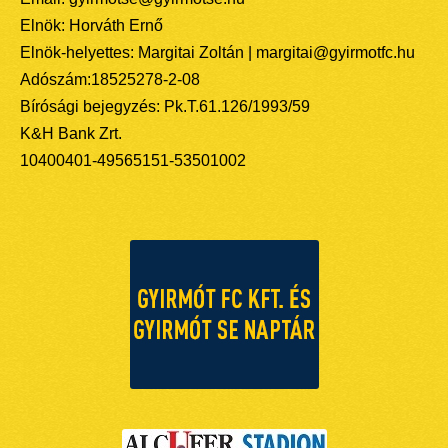
Elnök: Horváth Ernő
Elnök-helyettes: Margitai Zoltán | margitai@gyirmotfc.hu
Adószám:18525278-2-08
Bírósági bejegyzés: Pk.T.61.126/1993/59
K&H Bank Zrt.
10400401-49565151-53501002