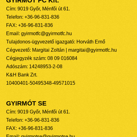
GYIRMÓT FC Kft.
Cím: 9019 Győr, Ménfői út 61.
Telefon: +36-96-831-836
FAX: +36-96-831-836
Email: gyirmotfc@gyirmotfc.hu
Tulajdonos-ügyvezető igazgató: Horváth Ernő
Cégvezető: Margitai Zoltán | margitai@gyirmotfc.hu
Cégjegyzék szám: 08 09 016084
Adószám: 14248953-2-08
K&H Bank Zrt.
10400401-50495348-49571015
GYIRMÓT SE
Cím: 9019 Győr, Ménfői út 61.
Telefon: +36-96-831-836
FAX: +36-96-831-836
Email: gyirmotse@gyirmotse.hu