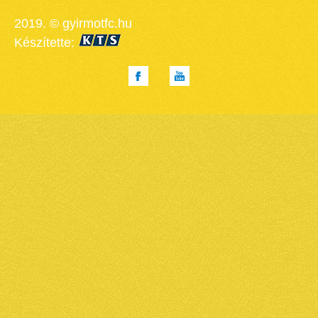
2019. © gyirmotfc.hu
Készítette: