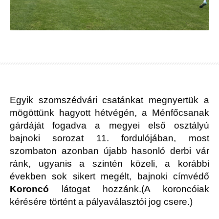
Egyik szomszédvári csatánkat megnyertük a
mögöttünk hagyott hétvégén, a Ménfőcsanak
gárdáját fogadva a megyei első osztályú
bajnoki sorozat 11. fordulójában, most
szombaton azonban újabb hasonló derbi vár
ránk, ugyanis a szintén közeli, a korábbi
években sok sikert megélt, bajnoki címvédő
Koroncó
látogat hozzánk.(A koroncóiak
kérésére történt a pályaválasztói jog csere.)