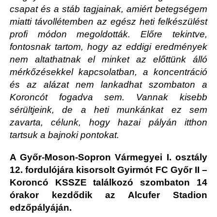
csapat és a stáb tagjainak, amiért betegségem
miatti távollétemben az egész heti felkészülést
profi módon megoldották. Előre tekintve,
fontosnak tartom, hogy az eddigi eredmények
nem altathatnak el minket az előttünk álló
mérkőzésekkel kapcsolatban, a koncentráció
és az alázat nem lankadhat szombaton a
Koroncót fogadva sem. Vannak kisebb
sérültjeink, de a heti munkánkat ez sem
zavarta, célunk, hogy hazai pályán itthon
tartsuk a bajnoki pontokat.
A Győr-Moson-Sopron Vármegyei I. osztály
12. fordulójára kisorsolt Gyirmót FC Győr II –
Koroncó KSSZE találkozó szombaton 14
órakor kezdődik az Alcufer Stadion
edzőpályáján.