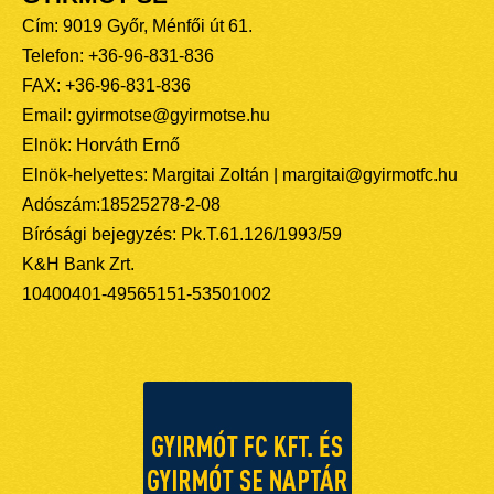
Cím: 9019 Győr, Ménfői út 61.
Telefon: +36-96-831-836
FAX: +36-96-831-836
Email: gyirmotse@gyirmotse.hu
Elnök: Horváth Ernő
Elnök-helyettes: Margitai Zoltán | margitai@gyirmotfc.hu
Adószám:18525278-2-08
Bírósági bejegyzés: Pk.T.61.126/1993/59
K&H Bank Zrt.
10400401-49565151-53501002