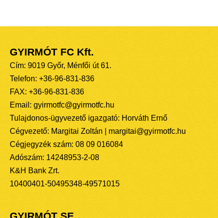
GYIRMÓT FC Kft.
Cím: 9019 Győr, Ménfői út 61.
Telefon: +36-96-831-836
FAX: +36-96-831-836
Email: gyirmotfc@gyirmotfc.hu
Tulajdonos-ügyvezető igazgató: Horváth Ernő
Cégvezető: Margitai Zoltán | margitai@gyirmotfc.hu
Cégjegyzék szám: 08 09 016084
Adószám: 14248953-2-08
K&H Bank Zrt.
10400401-50495348-49571015
GYIRMÓT SE