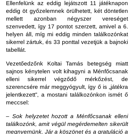
Ellenfelünk az eddig lejátszott 11 játéknapon
eddig öt győzelemnek örülhetett, két döntetlen
mellett azonban négyszer vereséget
szenvedett, így 17 pontot szerzett, amivel a 6.
helyen áll, míg mi eddig minden találkozónkat
sikerrel zártuk, és 33 ponttal vezetjük a bajnoki
tabellát.
Vezetőedzőnk Koltai Tamás betegség miatt
sajnos kénytelen volt kihagyni a Ménfőcsanak
elleni sikerrel végződő mérkőzést, de
szerencsére már meggyógyult, így ő is „játékra
jelentkezett”, a mostani találkozónkon ismét ő
meccsel:
– Sok helyzetet hozott a Ménfőcsanak elleni
találkozónk, amit végül megérdemelten sikerült
megnyernünk. Jár a köszönet és a gratuláció a