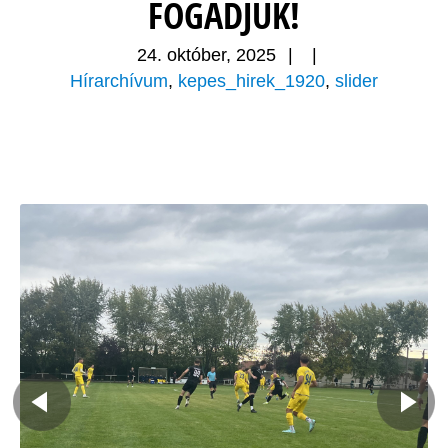
FOGADJUK!
24. október, 2025
|
|
Hírarchívum
,
kepes_hirek_1920
,
slider