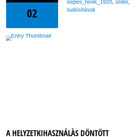
kepes_hirek_1920
,
slider
,
02
tudósítások
A HELYZETKIHASZNÁLÀS DÖNTÖTT