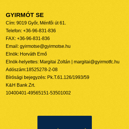
GYIRMÓT SE
Cím: 9019 Győr, Ménfői út 61.
Telefon: +36-96-831-836
FAX: +36-96-831-836
Email: gyirmotse@gyirmotse.hu
Elnök: Horváth Ernő
Elnök-helyettes: Margitai Zoltán | margitai@gyirmotfc.hu
Adószám:18525278-2-08
Bírósági bejegyzés: Pk.T.61.126/1993/59
K&H Bank Zrt.
10400401-49565151-53501002