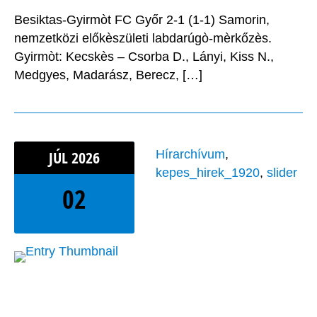
Besiktas-Gyirmòt FC Győr 2-1 (1-1) Samorin,
nemzetközi előkèszületi labdarúgò-mèrkőzès.
Gyirmòt: Kecskès – Csorba D., Lányi, Kiss N.,
Medgyes, Madarász, Berecz, […]
JÚL
2026
Hírarchívum
,
kepes_hirek_1920
,
slider
02