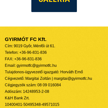
GYIRMÓT FC Kft.
Cím: 9019 Győr, Ménfői út 61.
Telefon: +36-96-831-836
FAX: +36-96-831-836
Email: gyirmotfc@gyirmotfc.hu
Tulajdonos-ügyvezető igazgató: Horváth Ernő
Cégvezető: Margitai Zoltán | margitai@gyirmotfc.hu
Cégjegyzék szám: 08 09 016084
Adószám: 14248953-2-08
K&H Bank Zrt.
10400401-50495348-49571015