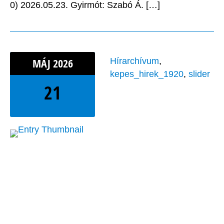
0) 2026.05.23. Gyirmót: Szabó Á. […]
MÁJ
2026
Hírarchívum
,
kepes_hirek_1920
,
slider
21