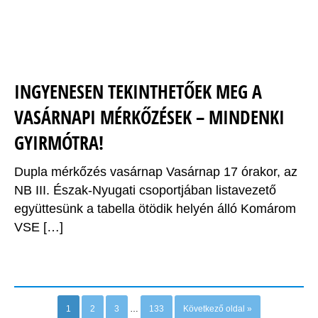
INGYENESEN TEKINTHETŐEK MEG A
VASÁRNAPI MÉRKŐZÉSEK – MINDENKI
GYIRMÓTRA!
Dupla mérkőzés vasárnap Vasárnap 17 órakor, az
NB III. Észak-Nyugati csoportjában listavezető
együttesünk a tabella ötödik helyén álló Komárom
VSE […]
Older posts
1
2
3
…
133
Következő oldal »