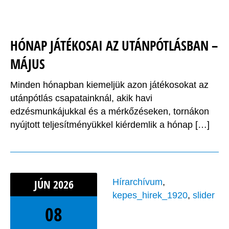
HÓNAP JÁTÉKOSAI AZ UTÁNPÓTLÁSBAN –
MÁJUS
Minden hónapban kiemeljük azon játékosokat az
utánpótlás csapatainknál, akik havi
edzésmunkájukkal és a mérkőzéseken, tornákon
nyújtott teljesítményükkel kiérdemlik a hónap […]
JÚN
2026
Hírarchívum
,
kepes_hirek_1920
,
slider
08