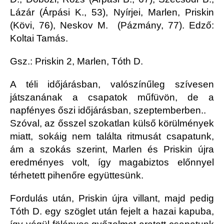
Lázár (Árpási K., 53), Nyírjei, Marlen, Priskin
(Kövi, 76), Neskov M. (Pázmány, 77). Edző:
Koltai Tamás.
Gsz.: Priskin 2, Marlen, Tóth D.
A téli időjárásban, valószínűleg szívesen
játszanának a csapatok műfüvön, de a
napfényes őszi időjárásban, szeptemberben..
Szóval, az ősszel szokatlan külső körülmények
miatt, sokáig nem találta ritmusát csapatunk,
ám a szokás szerint, Marlen és Priskin újra
eredményes volt, így magabiztos előnnyel
térhetett pihenőre együttesünk.
Fordulás után, Priskin újra villant, majd pedig
Tóth D. egy szöglet után fejelt a hazai kapuba,