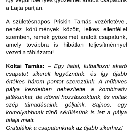
így végül fölényes győzelmet aratott csapatunk
a Lajta partján.
A születésnapos Priskin Tamás vezérletével,
nehéz körülmények között, lelkes ellenféllel
szemben, remek győzelmet aratott csapatunk,
amely továbbra is hibátlan teljesítménnyel
vezeti a táblázatot!
Koltai Tamás:
–
Egy fiatal, futballozni akaró
csapatot sikerült legyőznünk, és így újabb
értékes három pontot szereztünk. A műfüves
pálya kezdetben nehezítette a kombinatív
játékunkat, de idővel hozzászoktunk, és voltak
szép támadásaink, góljaink. Sajnos, egy
komolyabbnak tűnő sérülésünk is lett a pálya
talaja miatt.
Gratulálok a csapatunknak az újabb sikerhez!