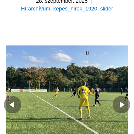
28. szeptember, 2025
|
|
Hírarchívum
,
kepes_hirek_1920
,
slider