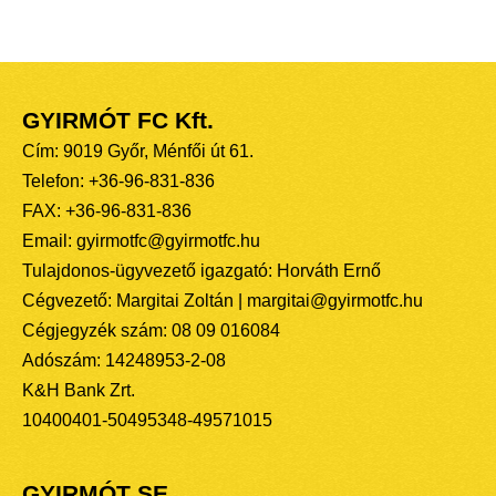
GYIRMÓT FC Kft.
Cím: 9019 Győr, Ménfői út 61.
Telefon: +36-96-831-836
FAX: +36-96-831-836
Email: gyirmotfc@gyirmotfc.hu
Tulajdonos-ügyvezető igazgató: Horváth Ernő
Cégvezető: Margitai Zoltán | margitai@gyirmotfc.hu
Cégjegyzék szám: 08 09 016084
Adószám: 14248953-2-08
K&H Bank Zrt.
10400401-50495348-49571015
GYIRMÓT SE