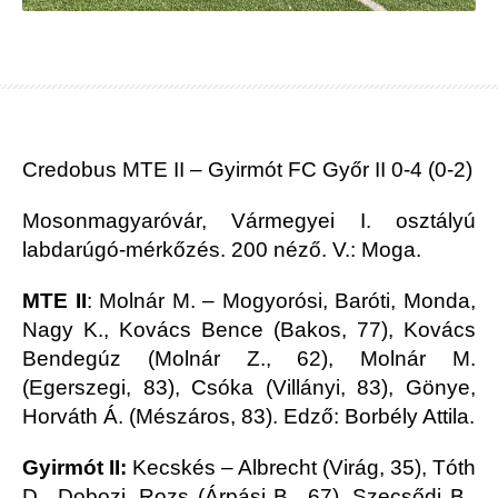
Credobus MTE II – Gyirmót FC Győr II 0-4 (0-2)
Mosonmagyaróvár, Vármegyei I. osztályú
labdarúgó-mérkőzés. 200 néző. V.: Moga.
MTE II
: Molnár M. – Mogyorósi, Baróti, Monda,
Nagy K., Kovács Bence (Bakos, 77), Kovács
Bendegúz (Molnár Z., 62), Molnár M.
(Egerszegi, 83), Csóka (Villányi, 83), Gönye,
Horváth Á. (Mészáros, 83). Edző: Borbély Attila.
Gyirmót II:
Kecskés – Albrecht (Virág, 35), Tóth
D., Dobozi, Rozs (Árpási B., 67), Szecsődi B.,