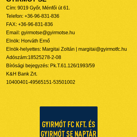
Cím: 9019 Győr, Ménfői út 61.
Telefon: +36-96-831-836
FAX: +36-96-831-836
Email: gyirmotse@gyirmotse.hu
Elnök: Horváth Ernő
Elnök-helyettes: Margitai Zoltán | margitai@gyirmotfc.hu
Adószám:18525278-2-08
Bírósági bejegyzés: Pk.T.61.126/1993/59
K&H Bank Zrt.
10400401-49565151-53501002