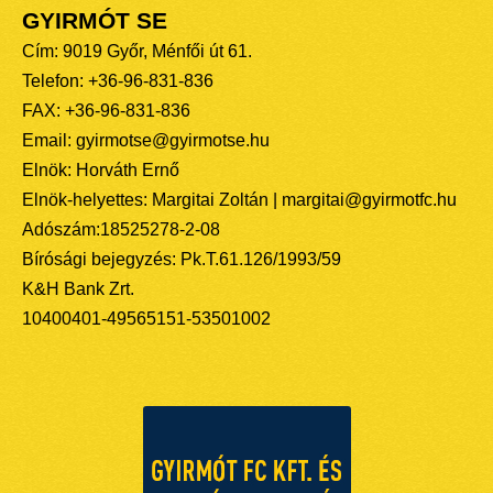
GYIRMÓT SE
Cím: 9019 Győr, Ménfői út 61.
Telefon: +36-96-831-836
FAX: +36-96-831-836
Email: gyirmotse@gyirmotse.hu
Elnök: Horváth Ernő
Elnök-helyettes: Margitai Zoltán | margitai@gyirmotfc.hu
Adószám:18525278-2-08
Bírósági bejegyzés: Pk.T.61.126/1993/59
K&H Bank Zrt.
10400401-49565151-53501002