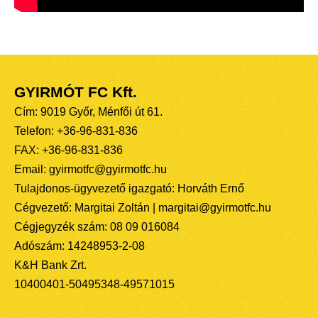
GYIRMÓT FC Kft.
Cím: 9019 Győr, Ménfői út 61.
Telefon: +36-96-831-836
FAX: +36-96-831-836
Email: gyirmotfc@gyirmotfc.hu
Tulajdonos-ügyvezető igazgató: Horváth Ernő
Cégvezető: Margitai Zoltán | margitai@gyirmotfc.hu
Cégjegyzék szám: 08 09 016084
Adószám: 14248953-2-08
K&H Bank Zrt.
10400401-50495348-49571015