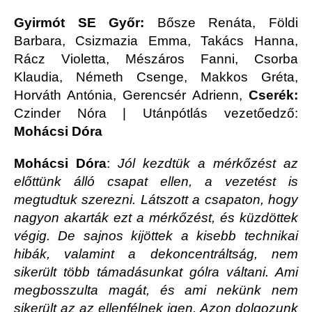
Gyirmót SE Győr:
Bősze Renáta, Földi
Barbara, Csizmazia Emma, Takács Hanna,
Rácz Violetta, Mészáros Fanni, Csorba
Klaudia, Németh Csenge, Makkos Gréta,
Horváth Antónia, Gerencsér Adrienn,
Cserék:
Czinder Nóra | Utánpótlás vezetőedző:
Mohácsi Dóra
Mohácsi Dóra
:
Jól kezdtük a mérkőzést az
előttünk álló csapat ellen, a vezetést is
megtudtuk szerezni. Látszott a csapaton, hogy
nagyon akarták ezt a mérkőzést, és küzdöttek
végig. De sajnos kijöttek a kisebb technikai
hibák, valamint a dekoncentráltság, nem
sikerült több támadásunkat gólra váltani. Ami
megbosszulta magát, és ami nekünk nem
sikerült az az ellenfélnek igen. Azon dolgozunk