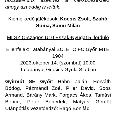
hozzáállnunk ezekhez a mérkőzésekhez,
ahogy azt eddig is tettük.
Kiemelkedő játékosok:
Kocsis Zsolt, Szabó
Soma, Samu Milán
MLSZ Országos U10 Észak-Nyugat 5. forduló
Ellenfelek: Tatabányai SC, ETO FC Győr, MTE
1904
2023.október 14. (szombat) 10:00
Tatabánya, Grosics Gyula Stadion
Gyirmót SE Győr
: Háhn Zalán, Horváth
Bódog, Pázmándi Zoé, Piller Dávid, Soós
Armand, Bárány Márk, Forgács Ákos, Tamási
Bence, Péter Benedek, Mátyás Gergő|
Utánpótlás vezetőedző: Bagó Bonifác