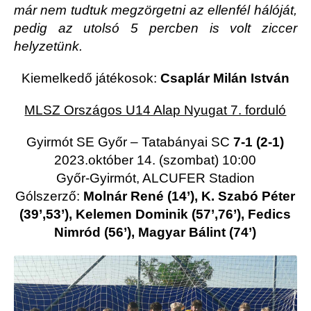
már nem tudtuk megzörgetni az ellenfél hálóját,
pedig az utolsó 5 percben is volt ziccer
helyzetünk.
Kiemelkedő játékosok:
Csaplár Milán István
MLSZ Országos U14 Alap Nyugat 7. forduló
Gyirmót SE Győr – Tatabányai SC
7-1 (2-1)
2023.október 14. (szombat) 10:00
Győr-Gyirmót, ALCUFER Stadion
Gólszerző:
Molnár René (14’), K. Szabó Péter
(39’,53’), Kelemen Dominik (57’,76’), Fedics
Nimród (56’), Magyar Bálint (74’)