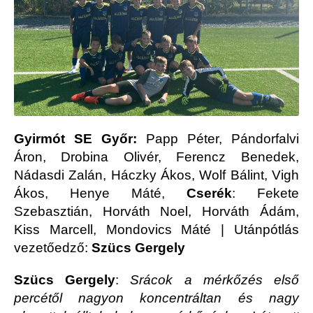
Gyirmót SE Győr:
Papp Péter, Pándorfalvi
Áron, Drobina Olivér, Ferencz Benedek,
Nádasdi Zalán, Háczky Ákos, Wolf Bálint, Vigh
Ákos, Henye Máté,
Cserék
: Fekete
Szebasztián, Horváth Noel, Horváth Ádám,
Kiss Marcell, Mondovics Máté | Utánpótlás
vezetőedző:
Szücs Gergely
Szücs Gergely
:
Srácok a mérkőzés első
percétől nagyon koncentráltan és nagy