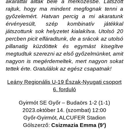
akarattal álltak bele a mérkőzésbe. Látszott
rajtuk, hogy ma mindent megfognak tenni a
győzelemért. Hatvan percig a mi akaratunk
érvényesült, szép kombinatív játékkal
játszottunk sok helyzetet kialakítva. Utolsó 20
percben picit elfáradtunk, de a srácok az utolsó
pillanatig küzdöttek és egymást kisegítve
megtudtuk szerezni az első győzelmünket, amit
nagyon is megérdemeltek, mert nagyon sokat
tettek érte. Gratulálok az egész csapatnak!
Leány Regionális U-19 Észak-Nyugati csoport
6. forduló
Gyirmót SE Győr – Budaörs 1-2 (1-1)
2023.október 14. (szombat) 12:00
Győr-Gyirmót, ALCUFER Stadion
Gólszerző:
Csizmazia Emma (9’)