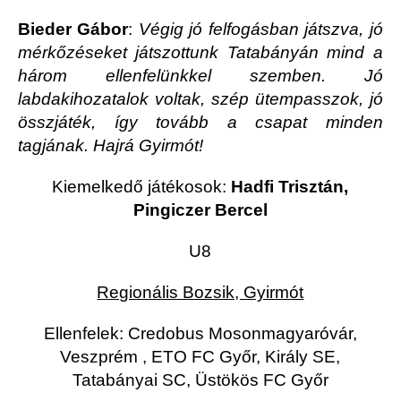
Bieder Gábor
:
Végig jó felfogásban játszva, jó
mérkőzéseket játszottunk Tatabányán mind a
három ellenfelünkkel szemben. Jó
labdakihozatalok voltak, szép ütempasszok, jó
összjáték, így tovább a csapat minden
tagjának. Hajrá Gyirmót!
Kiemelkedő játékosok:
Hadfi Trisztán,
Pingiczer Bercel
U8
Regionális Bozsik, Gyirmót
Ellenfelek: Credobus Mosonmagyaróvár,
Veszprém , ETO FC Győr, Király SE,
Tatabányai SC, Üstökös FC Győr