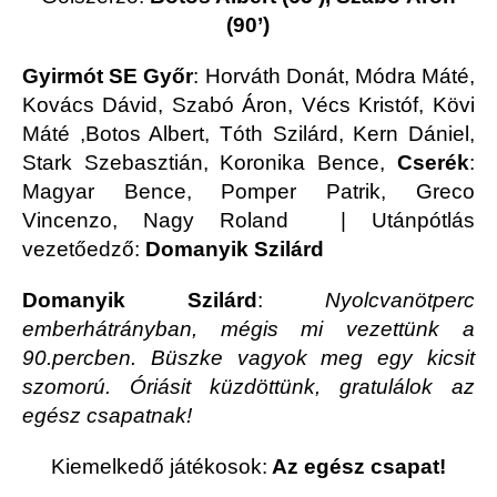
(90’)
Gyirmót SE Győr
: Horváth Donát, Módra Máté,
Kovács Dávid, Szabó Áron, Vécs Kristóf, Kövi
Máté ,Botos Albert, Tóth Szilárd, Kern Dániel,
Stark Szebasztián, Koronika Bence,
Cserék
:
Magyar Bence, Pomper Patrik, Greco
Vincenzo, Nagy Roland | Utánpótlás
vezetőedző:
Domanyik Szilárd
Domanyik Szilárd
:
Nyolcvanötperc
emberhátrányban, mégis mi vezettünk a
90.percben. Büszke vagyok meg egy kicsit
szomorú. Óriásit küzdöttünk, gratulálok az
egész csapatnak!
Kiemelkedő játékosok:
Az egész csapat!