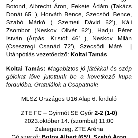
Botond, Albrecht Áron, Fekete Ádám (Takács
Donát 65’ ), Horváth Bence, Szecsődi Bence,
Szabó Márkó ( Szemeti Dávid 62’), Káli
Zsombor (Neskov Olivér 62’), Hadju Péter
István (Árpási Kristóf 46’ ), Neskov Milán
(Cseszregi Csanád 72’), Szecsődi Máté |
Utánpótlás vezetőedző:
Koltai Tamás
Koltai Tamás:
Magabiztos jó játékkal és szép
gólokat lőve jutottunk be a következő kupa
fordulóba. Gratulálok a Csapatnak!
MLSZ Országos U16 Alap 6. forduló
ZTE FC – Gyirmót SE Győr
2-2 (1-0)
2023.október 14. (szombat) 11:00
Zalaegerszeg, ZTE Aréna
Gólszerző:
Botos Albert (65’), Szabó Áron