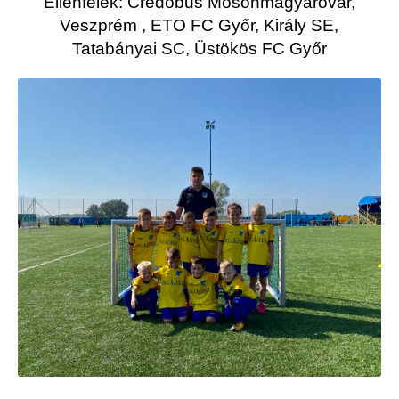
Ellenfelek: Credobus Mosonmagyaróvár,
Veszprém , ETO FC Győr, Király SE,
Tatabányai SC, Üstökös FC Győr