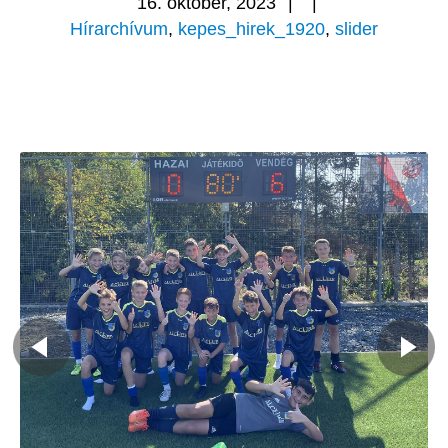
16. október, 2023
|
|
Hírarchívum
,
kepes_hirek_1920
,
slider