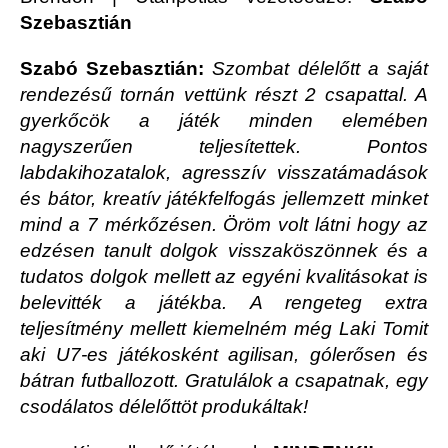
Szebasztián
Szabó Szebasztián:
Szombat délelőtt a saját
rendezésű tornán vettünk részt 2 csapattal. A
gyerkőcök a játék minden elemében
nagyszerűen teljesítettek. Pontos
labdakihozatalok, agresszív visszatámadások
és bátor, kreatív játékfelfogás jellemzett minket
mind a 7 mérkőzésen. Öröm volt látni hogy az
edzésen tanult dolgok visszaköszönnek és a
tudatos dolgok mellett az egyéni kvalitásokat is
belevitték a játékba. A rengeteg extra
teljesítmény mellett kiemelném még Laki Tomit
aki U7-es játékosként agilisan, gólerősen és
bátran futballozott. Gratulálok a csapatnak, egy
csodálatos délelőttöt produkáltak!