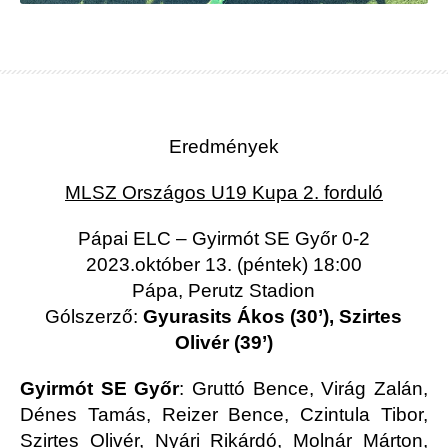
Eredmények
MLSZ Országos U19 Kupa 2. forduló
Pápai ELC – Gyirmót SE Győr 0-2
2023.október 13. (péntek) 18:00
Pápa, Perutz Stadion
Gólszerző:
Gyurasits Ákos (30’), Szirtes
Olivér (39’)
Gyirmót SE Győr
: Gruttó Bence, Virág Zalán,
Dénes Tamás, Reizer Bence, Czintula Tibor,
Szirtes Olivér, Nyári Rikárdó, Molnár Márton,