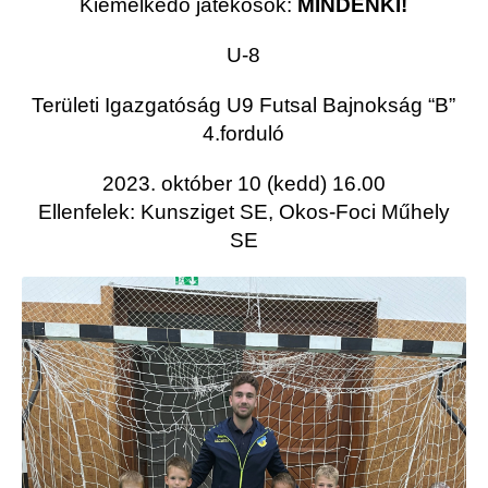
Kiemelkedő játékosok:
MINDENKI!
U-8
Területi Igazgatóság U9 Futsal Bajnokság “B”
4.forduló
2023. október 10 (kedd) 16.00
Ellenfelek: Kunsziget SE, Okos-Foci Műhely
SE