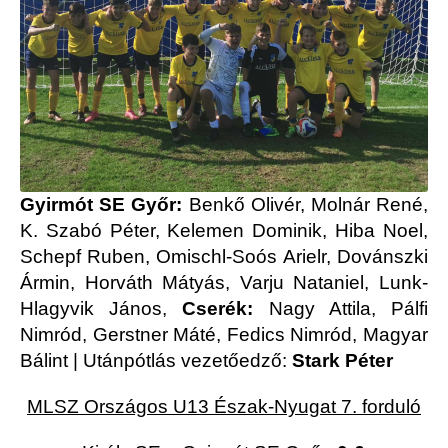
Gyirmót SE Győr:
Benkő Olivér, Molnár René,
K. Szabó Péter, Kelemen Dominik, Hiba Noel,
Schepf Ruben, Omischl-Soós Arielr, Dovánszki
Ármin, Horváth Mátyás, Varju Nataniel, Lunk-
Hlagyvik János,
Cserék:
Nagy Attila, Pálfi
Nimród, Gerstner Máté, Fedics Nimród, Magyar
Bálint | Utánpótlás vezetőedző:
Stark Péter
MLSZ Országos U13 Észak-Nyugat 7. forduló