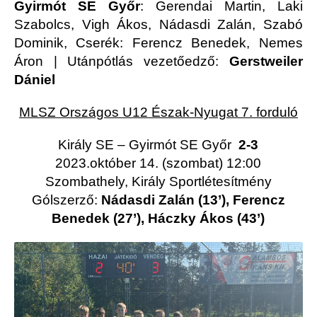
Gyirmót SE Győr
: Gerendai Martin, Laki
Szabolcs, Vigh Ákos, Nádasdi Zalán, Szabó
Dominik, Cserék: Ferencz Benedek, Nemes
Áron |
Utánpótlás vezetőedző:
Gerstweiler
Dániel
MLSZ Országos U12 Észak-Nyugat 7. forduló
Király SE – Gyirmót SE Győr
2-3
2023.október 14. (szombat) 12:00
Szombathely, Király Sportlétesítmény
Gólszerző:
Nádasdi Zalán (13’), Ferencz
Benedek (27’), Háczky Ákos (43’)