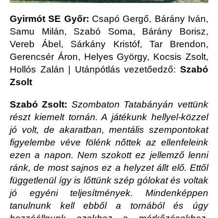
Gyirmót SE Győr:
Csapó Gergő, Bárány Iván,
Samu Milán, Szabó Soma, Bárány Borisz,
Vereb Ábel, Sárkány Kristóf, Tar Brendon,
Gerencsér Áron, Helyes György, Kocsis Zsolt,
Hollós Zalán | Utánpótlás vezetőedző:
Szabó
Zsolt
Szabó Zsolt:
Szombaton Tatabányán vettünk
részt kiemelt tornán. A játékunk hellyel-közzel
jó volt, de akaratban, mentális szempontokat
figyelembe véve fölénk nőttek az ellenfeleink
ezen a napon. Nem szokott ez jellemző lenni
ránk, de most sajnos ez a helyzet állt elő. Ettől
függetlenül így is lőttünk szép gólokat és voltak
jó egyéni teljesítmények. Mindenképpen
tanulnunk kell ebből a tornából és úgy