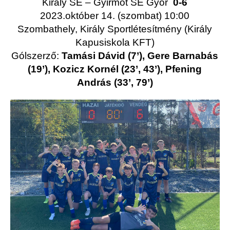
Király SE – Gyirmót SE Győr
0-6
2023.október 14. (szombat) 10:00
Szombathely, Király Sportlétesítmény (Király
Kapusiskola KFT)
Gólszerző:
Tamási Dávid (7’), Gere Barnabás
(19’), Kozicz Kornél (23’, 43’), Pfening
András (33’, 79’)