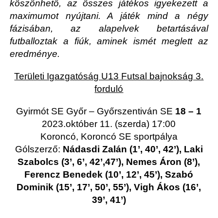
köszönhető, az összes játékos igyekezett a
maximumot nyújtani. A játék mind a négy
fázisában, az alapelvek betartásával
futballoztak a fiúk, aminek ismét meglett az
eredménye.
Területi Igazgatóság U13 Futsal bajnokság 3.
forduló
Gyirmót SE Győr – Győrszentiván SE
18 – 1
2023.október 11. (szerda) 17:00
Koroncó, Koroncó SE sportpálya
Gólszerző:
Nádasdi Zalán (1’, 40’, 42’), Laki
Szabolcs (3’, 6’, 42’,47’), Nemes Áron (8’),
Ferencz Benedek (10’, 12’, 45’), Szabó
Dominik (15’, 17’, 50’, 55’), Vigh Ákos (16’,
39’, 41’)