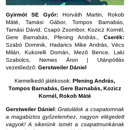
Gyirmót SE Győr:
Horváth Martin, Rokob
Máté, Tamási Gábor, Tompos Barnabás,
Tamási Dávid, Csapó Zsombor, Kozicz Kornél,
Gere Barnabás, Pfening András.,
Cserék:
Szabó Dominik, Hadarics Mike András, Vécs
Milán, Kukorelli Domán, Mező Bence, Laki
Szabolcs, Nemes Áron | Utánpótlás
vezetőedző:
Gerstweiler Dániel
Kiemelkedő játékosok:
Pfening András,
Tompos Barnabás, Gere Barnabás, Kozicz
Kornél, Rokob Máté
Gerstweiler Dániel
:
Gratulálok a csapatomnak
a magabiztos győzelemhez, nagyon elégedett
vagyok! A sikerünk ismét a csapatmunkának