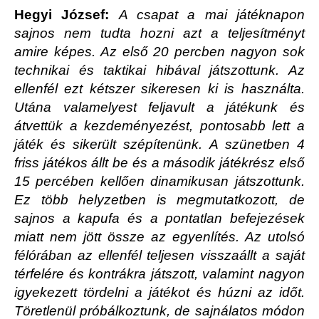
Hegyi József:
A csapat a mai játéknapon
sajnos nem tudta hozni azt a teljesítményt
amire képes. Az első 20 percben nagyon sok
technikai és taktikai hibával játszottunk. Az
ellenfél ezt kétszer sikeresen ki is használta.
Utána valamelyest feljavult a játékunk és
átvettük a kezdeményezést, pontosabb lett a
játék és sikerült szépítenünk. A szünetben 4
friss játékos állt be és a második játékrész első
15 percében kellően dinamikusan játszottunk.
Ez több helyzetben is megmutatkozott, de
sajnos a kapufa és a pontatlan befejezések
miatt nem jött össze az egyenlítés. Az utolsó
félórában az ellenfél teljesen visszaállt a saját
térfelére és kontrákra játszott, valamint nagyon
igyekezett tördelni a játékot és húzni az időt.
Töretlenül próbálkoztunk, de sajnálatos módon