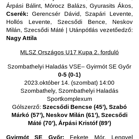
Árpási Bálint, Mórocz Balázs, Gyurasits Ákos,
Cserék:
Gerencsér Dávid, Szapári Levente,
Hollós Levente, Szecsődi Bence, Neskov
Milán, Szecsődi Máté | Utánpótlás vezetőedző:
Nagy Attila
MLSZ Országos U17 Kupa 2. forduló
Szombathelyi Haladás VSE– Gyirmót SE Győr
0-5 (0-1)
2023.október 14. (szombat) 14:00
Szombathely, Szombathelyi Haladás
Sportkomplexum
Gólszerző:
Szecsődi Bencse (45’), Szabó
Márkó (57’), Neskov Milán (61’), Szecsődi
Máté (70’), Árpási Kristóf (89’)
Gyirmót SE Győr:
Fekete Mór, Lengyel