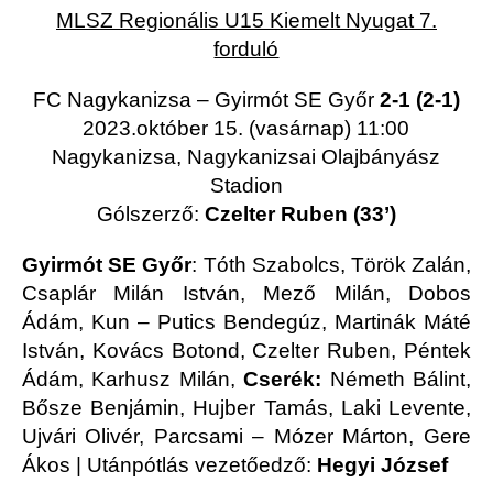
MLSZ Regionális U15 Kiemelt Nyugat 7.
forduló
FC Nagykanizsa – Gyirmót SE Győr
2-1 (2-1)
2023.október 15. (vasárnap) 11:00
Nagykanizsa, Nagykanizsai Olajbányász
Stadion
Gólszerző:
Czelter Ruben (33’)
Gyirmót SE Győr
: Tóth Szabolcs, Török Zalán,
Csaplár Milán István, Mező Milán, Dobos
Ádám, Kun – Putics Bendegúz, Martinák Máté
István, Kovács Botond, Czelter Ruben, Péntek
Ádám, Karhusz Milán,
Cserék:
Németh Bálint,
Bősze Benjámin, Hujber Tamás, Laki Levente,
Ujvári Olivér, Parcsami – Mózer Márton, Gere
Ákos | Utánpótlás vezetőedző:
Hegyi József