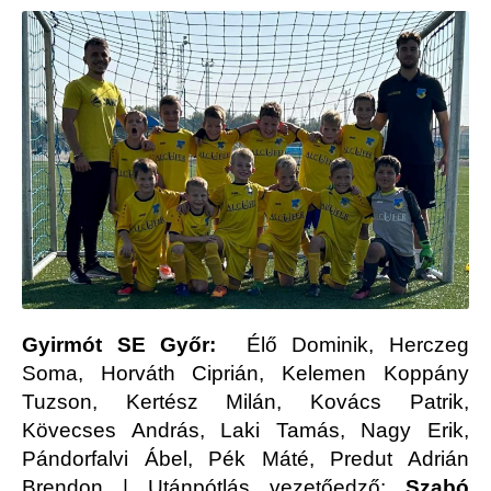
Gyirmót SE Győr:
Élő Dominik, Herczeg
Soma, Horváth Ciprián, Kelemen Koppány
Tuzson, Kertész Milán, Kovács Patrik,
Kövecses András, Laki Tamás, Nagy Erik,
Pándorfalvi Ábel, Pék Máté, Predut Adrián
Brendon | Utánpótlás vezetőedző:
Szabó