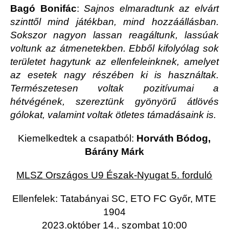
Bagó Bonifác
:
Sajnos elmaradtunk az elvárt
szinttől mind játékban, mind hozzáállásban.
Sokszor nagyon lassan reagáltunk, lassúak
voltunk az átmenetekben. Ebből kifolyólag sok
területet hagytunk az ellenfeleinknek, amelyet
az esetek nagy részében ki is használtak.
Természetesen voltak pozitívumai a
hétvégének, szereztünk gyönyörű átlövés
gólokat, valamint voltak ötletes támadásaink is.
Kiemelkedtek a csapatból:
Horváth Bódog,
Bárány Márk
MLSZ Országos U9 Észak-Nyugat 5. forduló
Ellenfelek: Tatabányai SC, ETO FC Győr, MTE
1904
2023.október 14., szombat 10:00