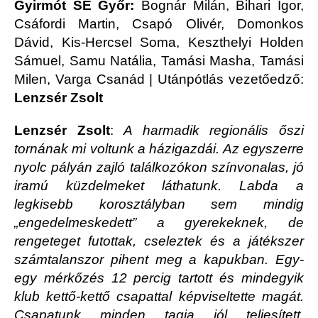
Gyirmót SE Győr:
Bognár Milán, Bihari Igor,
Csáfordi Martin, Csapó Olivér, Domonkos
Dávid, Kis-Hercsel Soma, Keszthelyi Holden
Sámuel, Samu Natália, Tamási Masha, Tamási
Milen, Varga Csanád | Utánpótlás vezetőedző:
Lenzsér Zsolt
Lenzsér Zsolt
:
A harmadik regionális őszi
tornának mi voltunk a házigazdái. Az egyszerre
nyolc pályán zajló találkozókon színvonalas, jó
iramú küzdelmeket láthatunk. Labda a
legkisebb korosztályban sem mindig
„engedelmeskedett” a gyerekeknek, de
rengeteget futottak, cseleztek és a játékszer
számtalanszor pihent meg a kapukban. Egy-
egy mérkőzés 12 percig tartott és mindegyik
klub kettő-kettő csapattal képviseltette magát.
Csapatunk minden tagja jól teljesített,