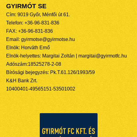
GYIRMÓT SE
Cím: 9019 Győr, Ménfői út 61.
Telefon: +36-96-831-836
FAX: +36-96-831-836
Email: gyirmotse@gyirmotse.hu
Elnök: Horváth Ernő
Elnök-helyettes: Margitai Zoltán | margitai@gyirmotfc.hu
Adószám:18525278-2-08
Bírósági bejegyzés: Pk.T.61.126/1993/59
K&H Bank Zrt.
10400401-49565151-53501002