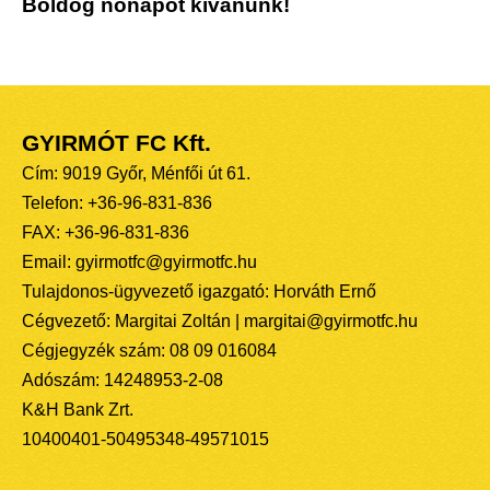
Boldog nőnapot kívánunk!
GYIRMÓT FC Kft.
Cím: 9019 Győr, Ménfői út 61.
Telefon: +36-96-831-836
FAX: +36-96-831-836
Email: gyirmotfc@gyirmotfc.hu
Tulajdonos-ügyvezető igazgató: Horváth Ernő
Cégvezető: Margitai Zoltán | margitai@gyirmotfc.hu
Cégjegyzék szám: 08 09 016084
Adószám: 14248953-2-08
K&H Bank Zrt.
10400401-50495348-49571015