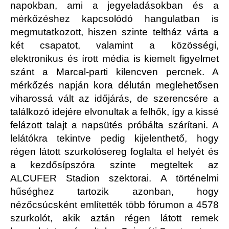
napokban, ami a jegyeladásokban és a
mérkőzéshez kapcsolódó hangulatban is
megmutatkozott, hiszen szinte teltház várta a
két csapatot, valamint a közösségi,
elektronikus és írott média is kiemelt figyelmet
szánt a Marcal-parti kilencven percnek. A
mérkőzés napján kora délután meglehetősen
viharossá vált az időjárás, de szerencsére a
találkozó idejére elvonultak a felhők, így a kissé
felázott talajt a napsütés próbálta szárítani. A
lelátókra tekintve pedig kijelenthető, hogy
régen látott szurkolósereg foglalta el helyét és
a kezdősípszóra szinte megteltek az
ALCUFER Stadion szektorai. A történelmi
hűséghez tartozik azonban, hogy
nézőcsúcsként említették több fórumon a 4578
szurkolót, akik aztán régen látott remek