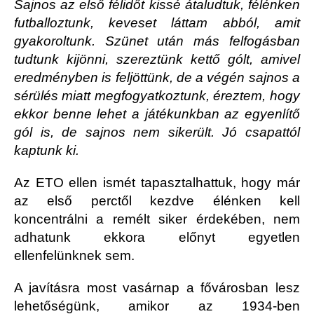
Sajnos az első félidőt kissé átaludtuk, félénken
futballoztunk, keveset láttam abból, amit
gyakoroltunk. Szünet után más felfogásban
tudtunk kijönni, szereztünk kettő gólt, amivel
eredményben is feljöttünk, de a végén sajnos a
sérülés miatt megfogyatkoztunk, éreztem, hogy
ekkor benne lehet a játékunkban az egyenlítő
gól is, de sajnos nem sikerült. Jó csapattól
kaptunk ki.
Az ETO ellen ismét tapasztalhattuk, hogy már
az első perctől kezdve élénken kell
koncentrálni a remélt siker érdekében, nem
adhatunk ekkora előnyt egyetlen
ellenfelünknek sem.
A javításra most vasárnap a fővárosban lesz
lehetőségünk, amikor az 1934-ben