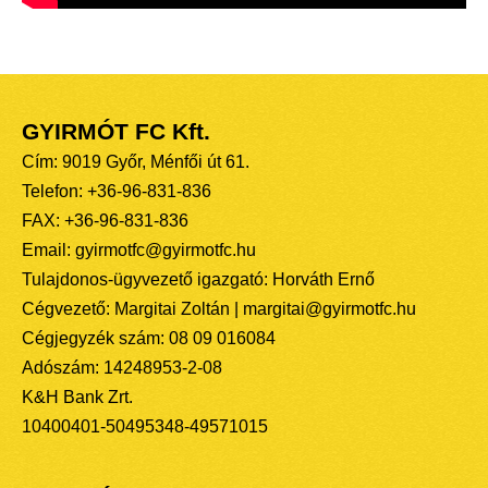
GYIRMÓT FC Kft.
Cím: 9019 Győr, Ménfői út 61.
Telefon: +36-96-831-836
FAX: +36-96-831-836
Email: gyirmotfc@gyirmotfc.hu
Tulajdonos-ügyvezető igazgató: Horváth Ernő
Cégvezető: Margitai Zoltán | margitai@gyirmotfc.hu
Cégjegyzék szám: 08 09 016084
Adószám: 14248953-2-08
K&H Bank Zrt.
10400401-50495348-49571015