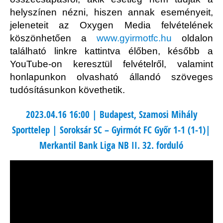
helyszínen nézni, hiszen annak eseményeit,
jeleneteit az Oxygen Media felvételének
köszönhetően a
www.gyirmotfc.hu
oldalon
található linkre kattintva élőben, később a
YouTube-on keresztül felvételről, valamint
honlapunkon olvasható állandó szöveges
tudósításunkon követhetik.
2023.04.16 16:00 | Budapest, Szamosi Mihály
Sporttelep | Soroksár SC – Gyirmót FC Győr 1-1 (1-1)|
Merkantil Bank Liga NB II. 32. forduló