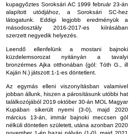
kupagyőztes Soroksári AC 1999 február 23-án
alapított utódjához, a Soroksári SC-hez
látogatunk. Eddigi legjobb eredményük a
másodosztály 2016-2017-es kiírásában
szerzett negyedik helyezés.
Leendő ellenfelünk a mostani bajnoki
küzdelemsorozat nyitányán a tavalyi
bronzérmes Ajka otthonában (gól: Tóth G., ill
Kaján N.) játszott 1-1-es döntetlent.
Az egymás elleni viszonyításban valamivel
jobban állunk, hiszen a párosításunk utóbbi hat
találkozójából 2019 október 30-án MOL Magyar
Kupában sikerült nyerni (3-0), majd 2020
március 13-án, immár bajnoki meccsen gól
nélküli döntetlen született, utána azonban 2020
november 1-én hazai pályán (1-0), majd 2021