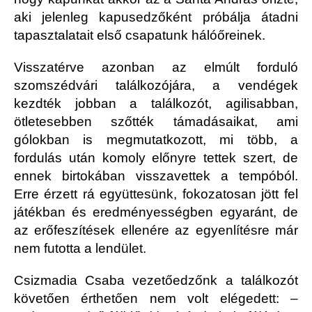
aki jelenleg kapusedzőként próbálja átadni
tapasztalatait első csapatunk hálóőreinek.
Visszatérve azonban az elmúlt forduló
szomszédvári találkozójára, a vendégek
kezdték jobban a találkozót, agilisabban,
ötletesebben szőtték támadásaikat, ami
gólokban is megmutatkozott, mi több, a
fordulás után komoly előnyre tettek szert, de
ennek birtokában visszavettek a tempóból.
Erre érzett rá együttesünk, fokozatosan jött fel
játékban és eredményességben egyaránt, de
az erőfeszítések ellenére az egyenlítésre már
nem futotta a lendület.
Csizmadia Csaba vezetőedzőnk a találkozót
követően érthetően nem volt elégedett: –