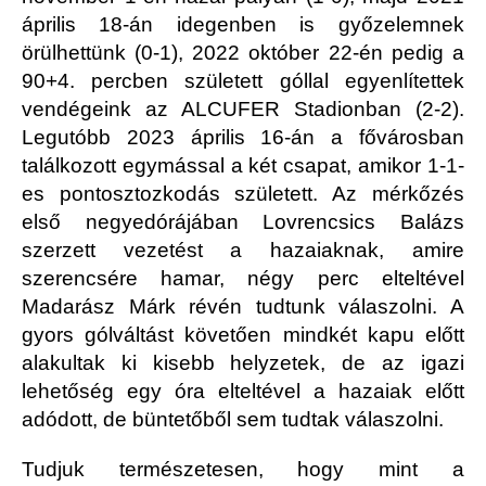
április 18-án idegenben is győzelemnek
örülhettünk (0-1), 2022 október 22-én pedig a
90+4. percben született góllal egyenlítettek
vendégeink az ALCUFER Stadionban (2-2).
Legutóbb 2023 április 16-án a fővárosban
találkozott egymással a két csapat, amikor 1-1-
es pontosztozkodás született. Az mérkőzés
első negyedórájában Lovrencsics Balázs
szerzett vezetést a hazaiaknak, amire
szerencsére hamar, négy perc elteltével
Madarász Márk révén tudtunk válaszolni. A
gyors gólváltást követően mindkét kapu előtt
alakultak ki kisebb helyzetek, de az igazi
lehetőség egy óra elteltével a hazaiak előtt
adódott, de büntetőből sem tudtak válaszolni.
Tudjuk természetesen, hogy mint a