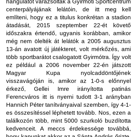
hangulatot varázsoltak a Gyirmóti Sportcentrum
centerpályájának lelátóin, de itt meg kell
említeni, hogy ez a titulus konkrétan a stadion
átadását, 2015 szeptember 22-ét követő
időszakra értendő, ugyanis korábban, amikor
még nem ölelték át lelátók a 2005 augusztus
13-án avatott új játékteret, volt mérkőzés, ami
több sportbarátot csalogatott Gyirmótra. Így volt
ez például a 2006 november 22-én játszott
Magyar Kupa nyolcaddöntőjének
visszavágóján is, amikor az 1-0-s előnnyel
érkező, Gellei Imre irányította patinás
Ferencváros itt is nyerni tudott 3-1 arányban
Hannich Péter tanítványaival szemben, így 4-1-
es összesítéssel léphetett tovább. Nos, ezen a
találkozón több, mint 5000 szurkoló buzdította
kedvenceit. A meccs érdekessége továbbá,
hogy kapunkat akkor az a Sánta András őrizte,