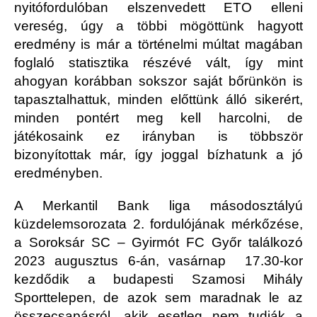
nyitófordulóban elszenvedett ETO elleni
vereség, úgy a többi mögöttünk hagyott
eredmény is már a történelmi múltat magában
foglaló statisztika részévé vált, így mint
ahogyan korábban sokszor saját bőrünkön is
tapasztalhattuk, minden előttünk álló sikerért,
minden pontért meg kell harcolni, de
játékosaink ez irányban is többször
bizonyítottak már, így joggal bízhatunk a jó
eredményben.
A Merkantil Bank liga másodosztályú
küzdelemsorozata 2. fordulójának mérkőzése,
a Soroksár SC – Gyirmót FC Győr találkozó
2023 augusztus 6-án, vasárnap 17.30-kor
kezdődik a budapesti Szamosi Mihály
Sporttelepen, de azok sem maradnak le az
összecsapásról, akik esetleg nem tudják a