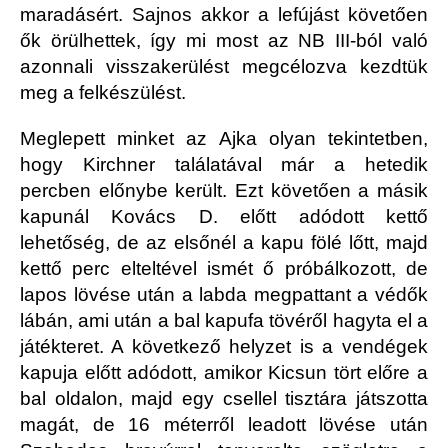
maradásért. Sajnos akkor a lefújást követően
ők örülhettek, így mi most az NB III-ból való
azonnali visszakerülést megcélozva kezdtük
meg a felkészülést.
Meglepett minket az Ajka olyan tekintetben,
hogy Kirchner találatával már a hetedik
percben előnybe került. Ezt követően a másik
kapunál Kovács D. előtt adódott kettő
lehetőség, de az elsőnél a kapu fölé lőtt, majd
kettő perc elteltével ismét ő próbálkozott, de
lapos lövése után a labda megpattant a védők
lábán, ami után a bal kapufa tövéről hagyta el a
játékteret. A következő helyzet is a vendégek
kapuja előtt adódott, amikor Kicsun tört előre a
bal oldalon, majd egy csellel tisztára játszotta
magát, de 16 méterről leadott lövése után