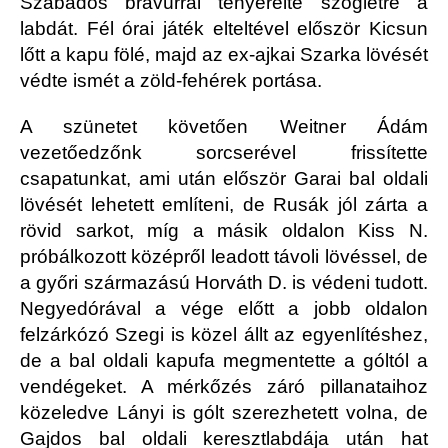
Szabados bravúrral tenyerelte szögletre a
labdát. Fél órai játék elteltével először Kicsun
lőtt a kapu fölé, majd az ex-ajkai Szarka lövését
védte ismét a zöld-fehérek portása.
A szünetet követően Weitner Ádám
vezetőedzőnk sorcserével frissítette
csapatunkat, ami után először Garai bal oldali
lövését lehetett említeni, de Rusák jól zárta a
rövid sarkot, míg a másik oldalon Kiss N.
próbálkozott középről leadott távoli lövéssel, de
a győri származású Horváth D. is védeni tudott.
Negyedórával a vége előtt a jobb oldalon
felzárkózó Szegi is közel állt az egyenlítéshez,
de a bal oldali kapufa megmentette a góltól a
vendégeket. A mérkőzés záró pillanataihoz
közeledve Lányi is gólt szerezhetett volna, de
Gajdos bal oldali keresztlabdája után hat