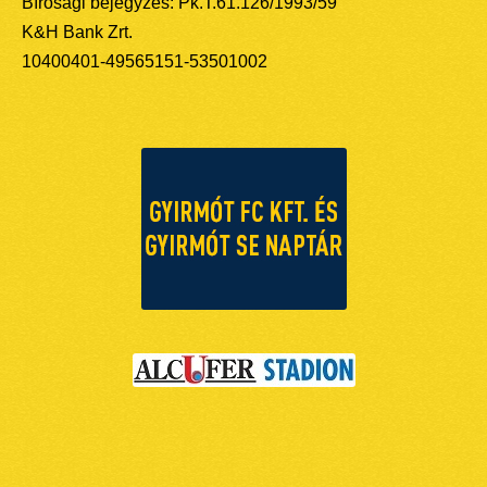
Bírósági bejegyzés: Pk.T.61.126/1993/59
K&H Bank Zrt.
10400401-49565151-53501002