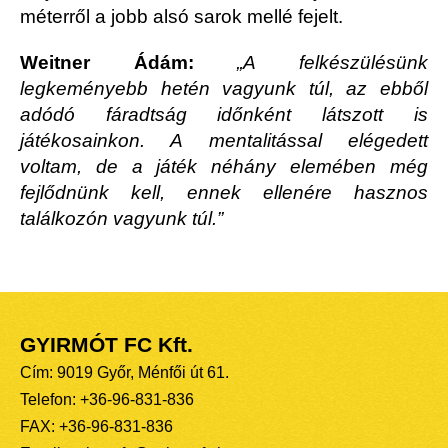
méterről a jobb alsó sarok mellé fejelt.
Weitner Ádám:
„A felkészülésünk
legkeményebb hetén vagyunk túl, az ebből
adódó fáradtság időnként látszott is
játékosainkon. A mentalitással elégedett
voltam, de a játék néhány elemében még
fejlődnünk kell, ennek ellenére hasznos
találkozón vagyunk túl.”
GYIRMÓT FC Kft.
Cím: 9019 Győr, Ménfői út 61.
Telefon: +36-96-831-836
FAX: +36-96-831-836