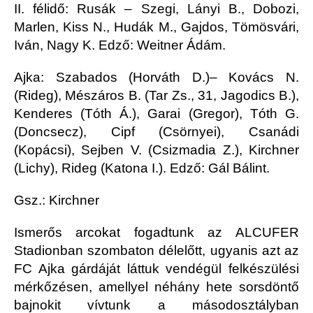
II. félidő: Rusák – Szegi, Lányi B., Dobozi,
Marlen, Kiss N., Hudák M., Gajdos, Tömösvári,
Iván, Nagy K. Edző: Weitner Ádám.
Ajka: Szabados (Horváth D.)– Kovács N.
(Rideg), Mészáros B. (Tar Zs., 31, Jagodics B.),
Kenderes (Tóth Á.), Garai (Gregor), Tóth G.
(Doncsecz), Cipf (Csörnyei), Csanádi
(Kopácsi), Sejben V. (Csizmadia Z.), Kirchner
(Lichy), Rideg (Katona I.). Edző: Gál Bálint.
Gsz.: Kirchner
Ismerős arcokat fogadtunk az ALCUFER
Stadionban szombaton délelőtt, ugyanis azt az
FC Ajka gárdáját láttuk vendégül felkészülési
mérkőzésen, amellyel néhány hete sorsdöntő
bajnokit vívtunk a másodosztályban