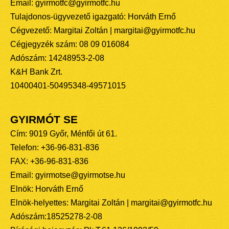
Email: gyirmotfc@gyirmotfc.hu
Tulajdonos-ügyvezető igazgató: Horváth Ernő
Cégvezető: Margitai Zoltán | margitai@gyirmotfc.hu
Cégjegyzék szám: 08 09 016084
Adószám: 14248953-2-08
K&H Bank Zrt.
10400401-50495348-49571015
GYIRMÓT SE
Cím: 9019 Győr, Ménfői út 61.
Telefon: +36-96-831-836
FAX: +36-96-831-836
Email: gyirmotse@gyirmotse.hu
Elnök: Horváth Ernő
Elnök-helyettes: Margitai Zoltán | margitai@gyirmotfc.hu
Adószám:18525278-2-08