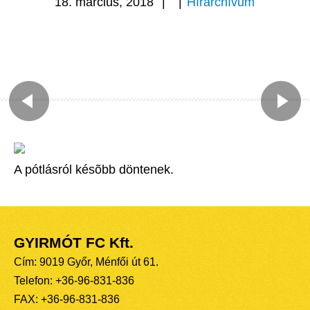
18. március, 2018
|
|
Hírarchívum
A pótlásról késõbb döntenek.
GYIRMÓT FC Kft.
Cím: 9019 Győr, Ménfői út 61.
Telefon: +36-96-831-836
FAX: +36-96-831-836