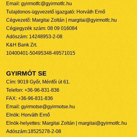
Email: gyirmotfc@gyirmotfc.hu
Tulajdonos-ügyvezető igazgató: Horváth Ernő
Cégvezető: Margitai Zoltán | margitai@gyirmotfc.hu
Cégjegyzék szám: 08 09 016084
Adószám: 14248953-2-08
K&H Bank Zrt.
10400401-50495348-49571015
GYIRMÓT SE
Cím: 9019 Győr, Ménfői út 61.
Telefon: +36-96-831-836
FAX: +36-96-831-836
Email: gyirmotse@gyirmotse.hu
Elnök: Horváth Ernő
Elnök-helyettes: Margitai Zoltán | margitai@gyirmotfc.hu
Adószám:18525278-2-08