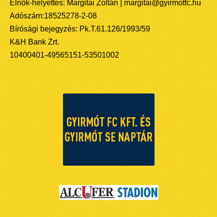
Elnök-helyettes: Margitai Zoltán | margitai@gyirmotfc.hu
Adószám:18525278-2-08
Bírósági bejegyzés: Pk.T.61.126/1993/59
K&H Bank Zrt.
10400401-49565151-53501002