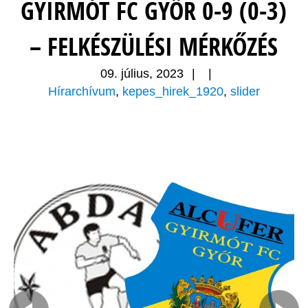
GYIRMÓT FC GYŐR 0-9 (0-3)
– FELKÉSZÜLÉSI MÉRKŐZÉS
09. július, 2023
|
|
Hírarchívum
,
kepes_hirek_1920
,
slider