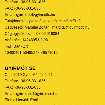
Telefon: +36-96-831-836
FAX: +36-96-831-836
Email: gyirmotfc@gyirmotfc.hu
Tulajdonos-ügyvezető igazgató: Horváth Ernő
Cégvezető: Margitai Zoltán | margitai@gyirmotfc.hu
Cégjegyzék szám: 08 09 016084
Adószám: 14248953-2-08
K&H Bank Zrt.
10400401-50495348-49571015
GYIRMÓT SE
Cím: 9019 Győr, Ménfői út 61.
Telefon: +36-96-831-836
FAX: +36-96-831-836
Email: gyirmotse@gyirmotse.hu
Elnök: Horváth Ernő